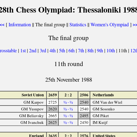
28th Chess Olympiad: Thessaloniki 198
[
Information
|| The final group ||
Statistics
||
Women's Olympiad
]
<<
>
The final group
rosstable
|
1st
|
2nd
|
3rd
|
4th
|
5th
|
6th
|
7th
|
8th
|
9th
|
10th
| 11th |
12
11th round
25th November 1988
Soviet Union
2659
2 : 2
2506
Netherlands
GM Karpov
2725
½ - ½
2540
GM Van der Wiel
GM Yusupov
2620
½ - ½
2540
GM Sosonko
GM Beliavsky
2665
½ - ½
2495
GM Piket
GM Ivanchuk
2625
½ - ½
2450
IM Kuijf
England
2635
2 : 2
2576
United States