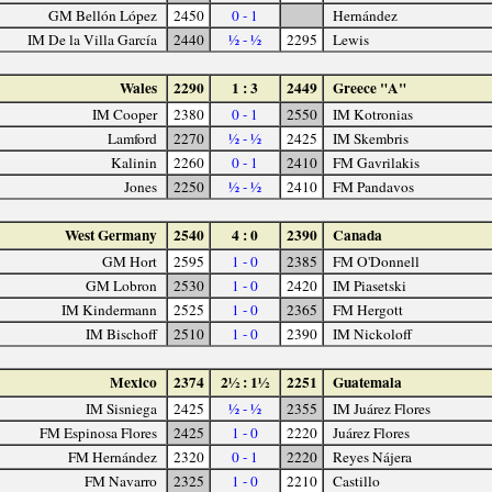
GM Bellón López
2450
0 - 1
Hernández
IM De la Villa García
2440
½ - ½
2295
Lewis
Wales
2290
1 : 3
2449
Greece "A"
IM Cooper
2380
0 - 1
2550
IM Kotronias
Lamford
2270
½ - ½
2425
IM Skembris
Kalinin
2260
0 - 1
2410
FM Gavrilakis
Jones
2250
½ - ½
2410
FM Pandavos
West Germany
2540
4 : 0
2390
Canada
GM Hort
2595
1 - 0
2385
FM O'Donnell
GM Lobron
2530
1 - 0
2420
IM Piasetski
IM Kindermann
2525
1 - 0
2365
FM Hergott
IM Bischoff
2510
1 - 0
2390
IM Nickoloff
Mexico
2374
2½ : 1½
2251
Guatemala
IM Sisniega
2425
½ - ½
2355
IM Juárez Flores
FM Espinosa Flores
2425
1 - 0
2220
Juárez Flores
FM Hernández
2320
0 - 1
2220
Reyes Nájera
FM Navarro
2325
1 - 0
2210
Castillo