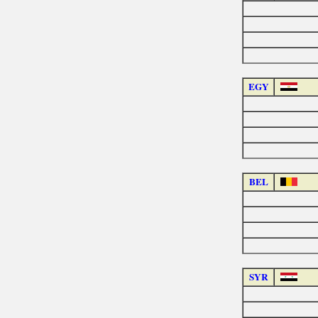
EGY
BEL
SYR