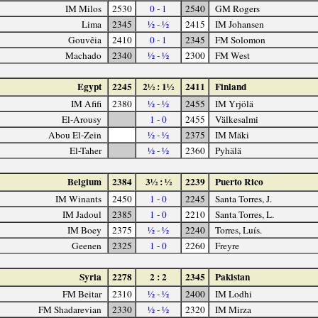
IM Milos
2530
0 - 1
2540
GM Rogers
Lima
2345
½ - ½
2415
IM Johansen
Gouvêia
2410
0 - 1
2345
FM Solomon
Machado
2340
½ - ½
2300
FM West
Egypt
2245
2½ : 1½
2411
Finland
IM Afifi
2380
½ - ½
2455
IM Yrjölä
El-Arousy
1 - 0
2455
Välkesalmi
Abou El-Zein
½ - ½
2375
IM Mäki
El-Taher
½ - ½
2360
Pyhälä
Belgium
2384
3½ : ½
2239
Puerto Rico
IM Winants
2450
1 - 0
2245
Santa Torres, J.
IM Jadoul
2385
1 - 0
2210
Santa Torres, L.
IM Boey
2375
½ - ½
2240
Torres, Luís.
Geenen
2325
1 - 0
2260
Freyre
Syria
2278
2 : 2
2345
Pakistan
FM Beitar
2310
½ - ½
2400
IM Lodhi
FM Shadarevian
2330
½ - ½
2320
IM Mirza