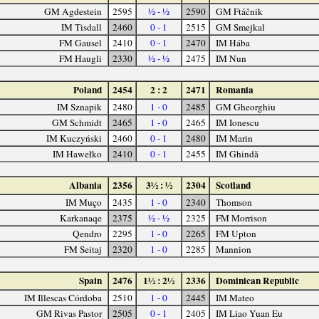
GM Agdestein
2595
½ - ½
2590
GM Ftáčnik
IM Tisdall
2460
0 - 1
2515
GM Smejkal
FM Gausel
2410
0 - 1
2470
IM Hába
FM Haugli
2330
½ - ½
2475
IM Nun
Poland
2454
2 : 2
2471
Romania
IM Sznapik
2480
1 - 0
2485
GM Gheorghiu
GM Schmidt
2465
1 - 0
2465
IM Ionescu
IM Kuczyński
2460
0 - 1
2480
IM Marin
IM Hawełko
2410
0 - 1
2455
IM Ghindă
Albania
2356
3½ : ½
2304
Scotland
IM Muço
2435
1 - 0
2340
Thomson
Karkanaqe
2375
½ - ½
2325
FM Morrison
Qendro
2295
1 - 0
2265
FM Upton
FM Seitaj
2320
1 - 0
2285
Mannion
Spain
2476
1½ : 2½
2336
Dominican Republic
IM Illescas Córdoba
2510
1 - 0
2445
IM Mateo
GM Rivas Pastor
2505
0 - 1
2405
IM Liao Yuan Eu