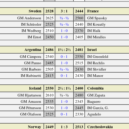
Sweden
2528
3 : 1
2444
France
GM Andersson
2625
½ - ½
2560
GM Spassky
IM Schüssler
2525
½ - ½
2440
IM Kouatly
IM Wedberg
2510
1 - 0
2370
IM Haïk
IM Ernst
2450
1 - 0
2405
IM Miralles
Argentina
2486
1½ : 2½
2481
Israel
GM Cámpora
2540
0 - 1
2550
IM Greenfeld
GM Panno
2485
1 - 0
2515
IM Rechlis
GM Barbero
2505
½ - ½
2430
IM Shvidler
IM Rubinetti
2415
0 - 1
2430
IM Manor
Iceland
2550
2½ : 1½
2400
Colombia
GM Hjartarson
2610
½ - ½
2480
GM Zapata
GM Árnason
2535
1 - 0
2345
Baquero
GM Pétursson
2530
1 - 0
2445
IM García, G.
GM Ólafsson
2525
0 - 1
2330
Agudelo
Norway
2449
1 : 3
2513
Czechoslovakia