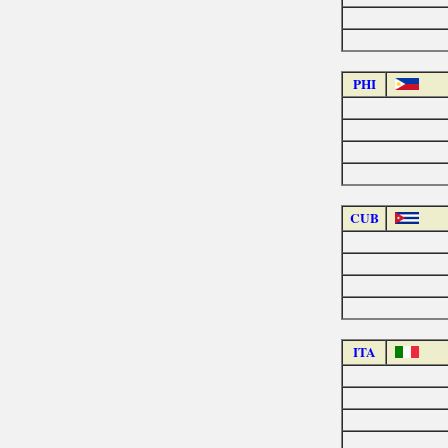
PHI
CUB
ITA