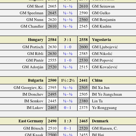
GM Short
2665
½ - ½
2610
GM Seirawan
GM Speelman
2645
½ - ½
2590
GM Gulko
GM Nunn
2620
½ - ½
2560
GM Benjamin
GM Chandler
2610
½ - ½
2545
GM Kudrin
Hungary
2584
3 : 1
2558
Yugoslavia
GM Portisch
2630
1 - 0
2600
GM Ljubojević
GM Ribli
2630
½ - ½
2585
GM Nikolić
GM Pintér
2555
1 - 0
2530
GM Popović
GM Adorján
2520
½ - ½
2515
GM Kovačević
Bulgaria
2500
1½ : 2½
2441
China
GM Georgiev, Ki.
2595
½ - ½
2505
IM Xu Jun
IM Donchev
2495
½ - ½
2505
IM Ye Jiangchuan
IM Semkov
2445
½ - ½
2380
Lin Ta
IM Lukov
2465
0 - 1
2375
Ye Rongguang
East Germany
2490
1 : 3
2465
Denmark
GM Bönsch
2510
0 - 1
2520
GM Hansen, C.
GM Knaak
2500
½ - ½
2455
IM Høi