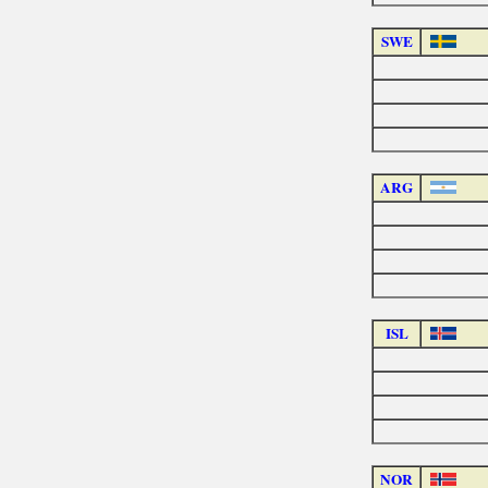
SWE
ARG
ISL
NOR