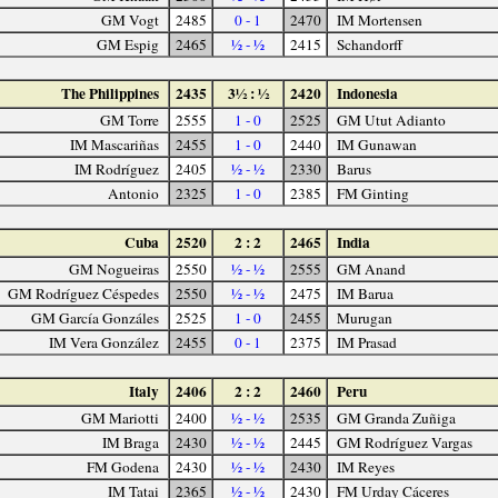
GM Vogt
2485
0 - 1
2470
IM Mortensen
GM Espig
2465
½ - ½
2415
Schandorff
The Philippines
2435
3½ : ½
2420
Indonesia
GM Torre
2555
1 - 0
2525
GM Utut Adianto
IM Mascariñas
2455
1 - 0
2440
IM Gunawan
IM Rodríguez
2405
½ - ½
2330
Barus
Antonio
2325
1 - 0
2385
FM Ginting
Cuba
2520
2 : 2
2465
India
GM Nogueiras
2550
½ - ½
2555
GM Anand
GM Rodríguez Céspedes
2550
½ - ½
2475
IM Barua
GM García Gonzáles
2525
1 - 0
2455
Murugan
IM Vera González
2455
0 - 1
2375
IM Prasad
Italy
2406
2 : 2
2460
Peru
GM Mariotti
2400
½ - ½
2535
GM Granda Zuñiga
IM Braga
2430
½ - ½
2445
GM Rodríguez Vargas
FM Godena
2430
½ - ½
2430
IM Reyes
IM Tatai
2365
½ - ½
2430
FM Urday Cáceres