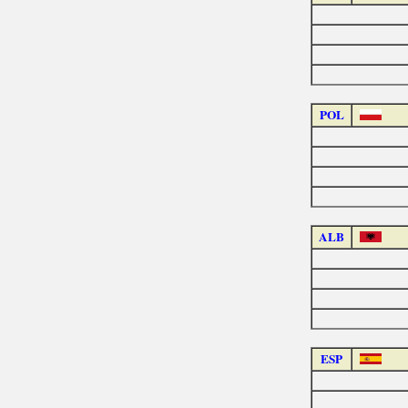
POL
ALB
ESP