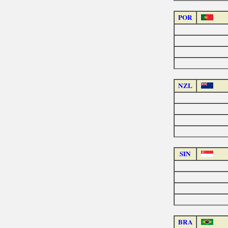
POR
NZL
SIN
BRA