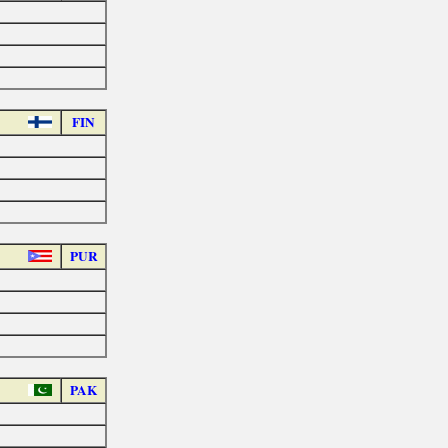
FIN
PUR
PAK