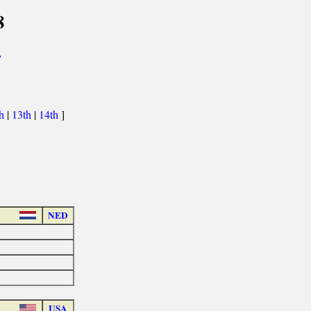
8
>
th
|
13th
|
14th
]
NED
USA