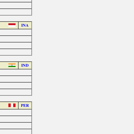
INA
IND
PER