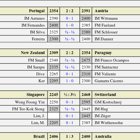
Portugal
2354
2 : 2
2391
Austria
IM Antunes
2390
0 - 1
2400
IM Wittmann
IM Fernandes
2400
1 - 0
2385
FM Fauland
IM Silva
2325
½ - ½
2380
FM Schlosser
Ferreira
2300
½ - ½
2400
IM Danner
New Zealand
2309
2 : 2
2354
Paraguay
FM Small
2340
½ - ½
2475
IM Franco Ocampos
IM Sarapu
2335
½ - ½
2330
FM Santacruz
Dive
2265
0 - 1
2310
FM Valiente
Ker
2295
1 - 0
2300
Gamarra Cáceres
Singapore
2245
½ : 3½
2468
Switzerland
Wong Foong Yin
2250
0 - 1
2595
GM Kortschnoj
FM Teo Kok Siong
2325
½ - ½
2445
IM Hug
Lim, J.
0 - 1
2445
IM Züger
Lim, M.
2205
0 - 1
2385
IM Wirthensohn
Brazil
2406
1 : 3
2400
Australia