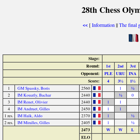
28th Chess Olym
[
Information
||
The final 
<<
Stage:
Round:
1
2
3
st
nd
rd
Opponent:
PLE
URU
INA
Score:
4
3½
1½
1
GM Spassky, Boris
2560
1
½
2
IM Kouatly, Bachar
2440
½
0
3
IM Renet, Olivier
2440
1
1
4
IM Andruet, Gilles
2450
1
1
1 res.
IM Haïk, Aldo
2370
1
½
2 res.
IM Miralles, Gilles
2405
1
½
2473
W
W
L
ELO