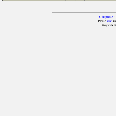
OlimpBase
::
Please
send
us
Wojciech B