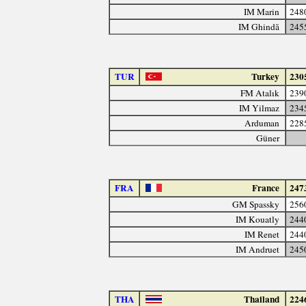
IM Marin
248
IM Ghindă
245
TUR
Turkey
230
FM Atalık
239
IM Yilmaz
234
Arduman
228
Güner
FRA
France
247
GM Spassky
256
IM Kouatly
244
IM Renet
244
IM Andruet
245
THA
Thailand
224