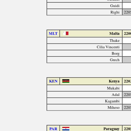
Guidi
Righi
220
MLT
Malta
220
Thake
Cilia Vincenti
Borg
Grech
KEN
Kenya
220
Mukabi
Adal
220
Kagambi
Miheso
220
PAR
Paraguay
228