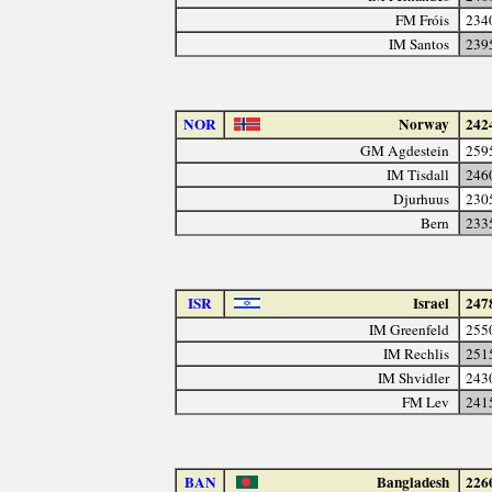
FM Fróis
234
IM Santos
239
NOR
Norway
242
GM Agdestein
259
IM Tisdall
246
Djurhuus
230
Bern
233
ISR
Israel
247
IM Greenfeld
255
IM Rechlis
251
IM Shvidler
243
FM Lev
241
BAN
Bangladesh
226