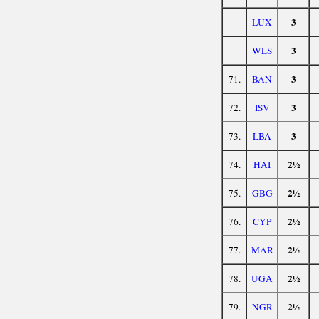
3
LUX
3
WLS
3
71.
BAN
3
72.
ISV
3
73.
LBA
2½
74.
HAI
2½
75.
GBG
2½
76.
CYP
2½
77.
MAR
2½
78.
UGA
2½
79.
NGR