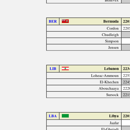
BER
Bermuda
220
Cordon
220
Chudleigh
Simpson
Jensen
LIB
Lebanon
223
Loheac-Ammoun
225
El-Khechen
224
Abouchaaya
222
Sursock
221
LBA
Libya
220
Jaafar
El-Gheiadi