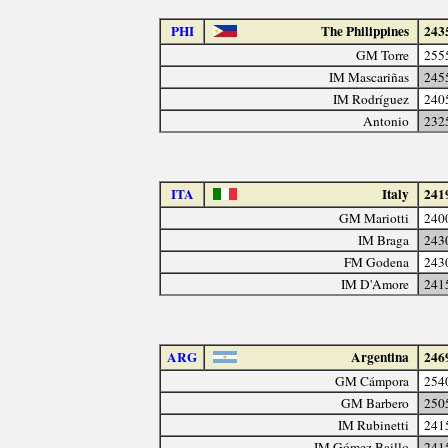
PHI
The Philippines
243
GM Torre
255
IM Mascariñas
245
IM Rodríguez
240
Antonio
232
ITA
Italy
241
GM Mariotti
240
IM Braga
243
FM Godena
243
IM D'Amore
241
ARG
Argentina
246
GM Cámpora
254
GM Barbero
250
IM Rubinetti
241
IM Gómez Baillo
241