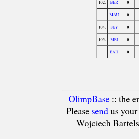
0
102.
BER
0
MAU
0
104.
SEY
0
105.
MRI
0
BAH
OlimpBase
:: the 
Please
send
us your
Wojciech Bartel