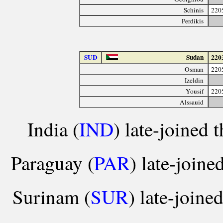
Schinis
220
Perdikis
SUD
Sudan
220
Osman
220
Izeldin
Yousif
220
Alssauid
India (
IND
) late-joined 
Paraguay (
PAR
) late-joine
Surinam (
SUR
) late-joine