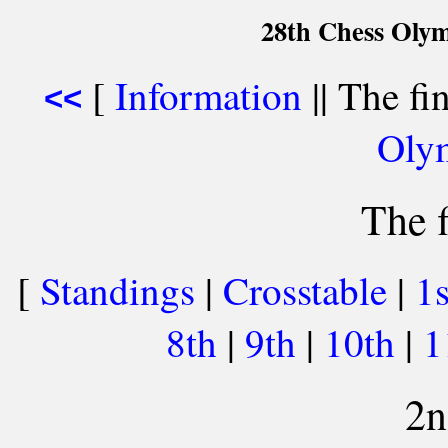
28th Chess Olym
[
Information
|| The fi
<<
Oly
The f
[
Standings
|
Crosstable
|
1
8th
|
9th
|
10th
|
1
2n