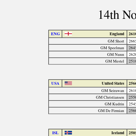
14th N
ENG
England
261
GM Short
266
GM Speelman
264
GM Nunn
262
GM Mestel
251
USA
United States
256
GM Seirawan
261
GM Christiansen
255
GM Kudrin
254
GM De Firmian
256
ISL
Iceland
250