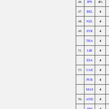
4½
46.
JPN
4
47.
BEL
4
48.
NZL
4
49.
SYR
4
THA
4
51.
LIB
4
ESA
4
53.
UAE
4
PUR
4
MAS
4
56.
AND
4
ZIM