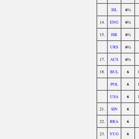
6½
ISL
6½
14.
ENG
6½
15.
ISR
6½
URS
6½
17.
AUS
6
18.
BUL
6
POL
6
USA
6
21.
SIN
6
22.
BRA
6
23.
YUG