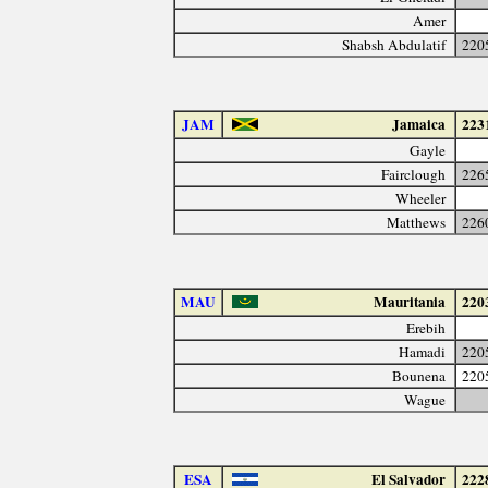
Amer
Shabsh Abdulatif
220
JAM
Jamaica
223
Gayle
Fairclough
226
Wheeler
Matthews
226
MAU
Mauritania
220
Erebih
Hamadi
220
Bounena
220
Wague
ESA
El Salvador
222