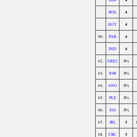
4
BOL
4
EGY
4
60.
PAR
4
IND
3½
62.
GRE2
3½
63.
JOR
3½
64.
ANG
3½
65.
PLE
3½
66.
FAI
3
67.
IRL
3
68.
CRC