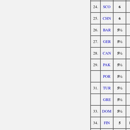
6
24.
SCO
6
25.
CHN
5½
26.
BAR
5½
27.
GER
5½
28.
CAN
5½
29.
PAK
5½
POR
5½
31.
TUR
5½
GRE
5½
33.
DOM
5
34.
FIN