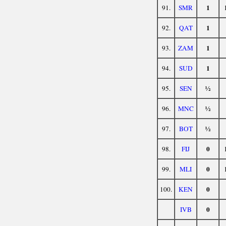
1
91.
SMR
1
92.
QAT
1
93.
ZAM
1
94.
SUD
½
95.
SEN
½
96.
MNC
½
97.
BOT
0
98.
FIJ
0
99.
MLI
0
100.
KEN
0
IVB