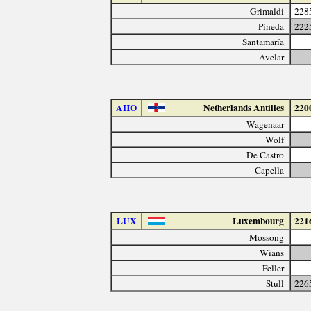
Grimaldi
228
Pineda
222
Santamaría
Avelar
AHO
Netherlands Antilles
220
Wagenaar
Wolf
De Castro
Capella
LUX
Luxembourg
221
Mossong
Wians
Feller
Stull
226