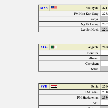
MAS
Malaysia
221
FM Hon Kah Seng
223
Yahya
Ng Ek Leong
220
Lee Soi Hock
220
ALG
Algeria
220
Boudiba
Slimani
Cherchem
Sebih
SYR
Syria
226
FM Beitar
231
FM Shadarevian
233
Akil
Mahayri