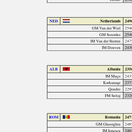
NED
Netherlands
249
GM Van der Wiel
254
GM Sosonko
254
IM Van der Sterren
247
IM Douven
243
ALB
Albania
235
IM Muço
243
Karkanaqe
237
Qendro
229
FM Seitaj
232
ROM
Romania
247
GM Gheorghiu
248
IM Ionescu
246