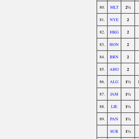
2½
80.
MLT
2
81.
NYE
2
82.
HKG
2
83.
HON
2
84.
BRN
2
85.
AHO
1½
86.
ALG
1½
87.
JAM
1½
88.
LIE
1½
89.
PAN
1½
SUR