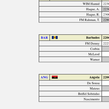
WIM Hamid
223
Haque, A.
223
Haque, R.
230
FM Rahman, T.
228
BAR
Barbados
220
FM Denny
222
Corbin
McLeod
Warner
ANG
Angola
220
De Sousa
Mateus
Briffel Sobrinho
Nascimento