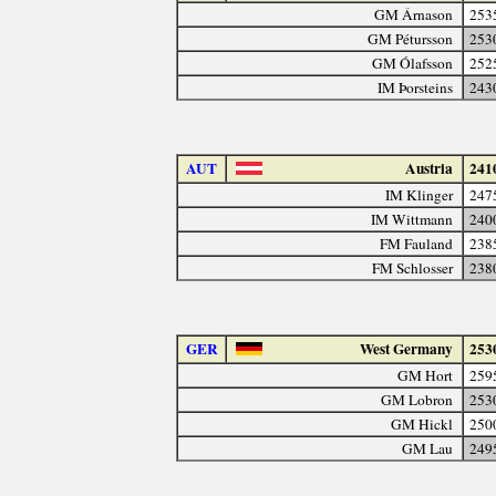
GM Árnason
253
GM Pétursson
253
GM Ólafsson
252
IM Þorsteins
243
AUT
Austria
241
IM Klinger
247
IM Wittmann
240
FM Fauland
238
FM Schlosser
238
GER
West Germany
253
GM Hort
259
GM Lobron
253
GM Hickl
250
GM Lau
249