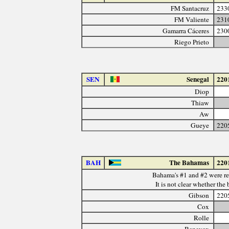
FM Santacruz
233
FM Valiente
231
Gamarra Cáceres
230
Riego Prieto
SEN
Senegal
220
Diop
Thiaw
Aw
Gueye
220
BAH
The Bahamas
220
Bahama's #1 and #2 were rev
It is not clear whether the 
Gibson
220
Cox
Rolle
Benevex