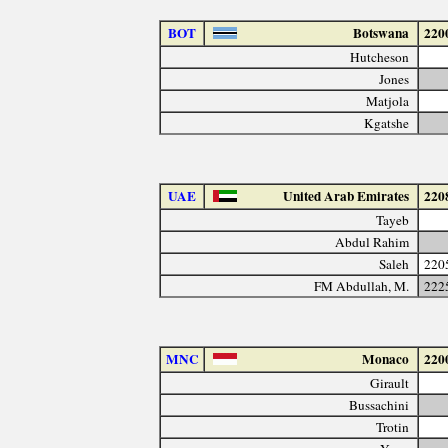
BOT
Botswana
220
Hutcheson
Jones
Matjola
Kgatshe
UAE
United Arab Emirates
220
Tayeb
Abdul Rahim
Saleh
220
FM Abdullah, M.
222
MNC
Monaco
220
Girault
Bussachini
Trotin