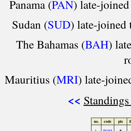
Panama (
PAN
) late-joine
Sudan (
SUD
) late-joined
The Bahamas (
BAH
) lat
r
Mauritius (
MRI
) late-join
<<
Standings
no.
code
pts
8
1.
ROM