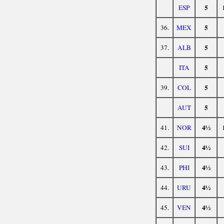
5
ESP
5
36.
MEX
5
37.
ALB
5
ITA
5
39.
COL
5
AUT
4½
41.
NOR
4½
42.
SUI
4½
43.
PHI
4½
44.
URU
4½
45.
VEN