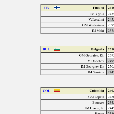
FIN
Finland
242
IM Yrjölä
245
Välkesalmi
245
GM Westerinen
239
IM Mäki
237
BUL
Bulgaria
251
GM Georgiev, Ki.
259
IM Donchev
249
IM Georgiev, Kr.
250
IM Semkov
244
COL
Colombia
240
GM Zapata
248
Baquero
234
IM García, G.
244
Henao
234