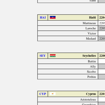
Yann
HAI
Haiti
220
Martineau
220
Laroche
220
Victor
Medard
220
SEY
Seychelles
220
Battin
Ally
Sicobo
Pothin
CYP
Cyprus
220
Aristotelous
Georghiou