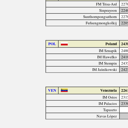
FM Trisa-Ard
227
Sinprayoon
224
Sunthornpongsathorn
227
Fufuengmongkolkij
220
POL
Poland
243
IM Sznapik
248
IM Hawełko
241
IM Stempin
243
IM Jaśnikowski
242
VEN
Venezuela
226
IM Ostos
231
IM Palacios
233
Tapaszto
Navas López