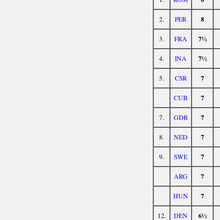
8
2.
PER
7½
3.
FRA
7½
4.
INA
7
5.
CSR
7
CUB
7
7.
GDR
7
8.
NED
7
9.
SWE
7
ARG
7
HUN
6½
12.
DEN