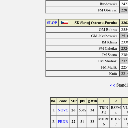
Brodowski
242
FM Obšívač
228
SLOP
ŠK Slavoj Ostrava-Poruba
236
GM Bobras
255
GM Jakubowski
251
IM Klíma
233
FM Caletka
232
IM Sosna
238
FM Mudrák
232
FM Malík
225
Kufa
221
<<
Standi
no.
code
MP
pts
g.win
1
2
TRIN
BSFM
VL
26
1.
NOVO
53½
34
5½
4
MHRP
BHPR
ZI
22
2.
PRDB
51
33
6
7