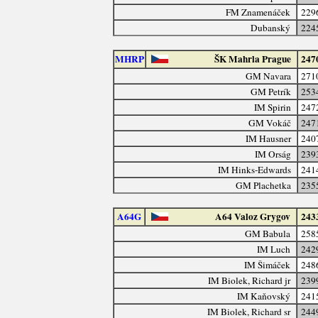
FM Znamenáček
229
Dubanský
224
MHRP
ŠK Mahrla Prague
247
GM Navara
271
GM Petrík
253
IM Spirin
247
GM Vokáč
247
IM Hausner
240
IM Orság
239
IM Hinks-Edwards
241
GM Plachetka
235
A64G
A64 Valoz Grygov
243
GM Babula
258
IM Luch
242
IM Šimáček
248
IM Biolek, Richard jr
239
IM Kaňovský
241
IM Biolek, Richard sr
244