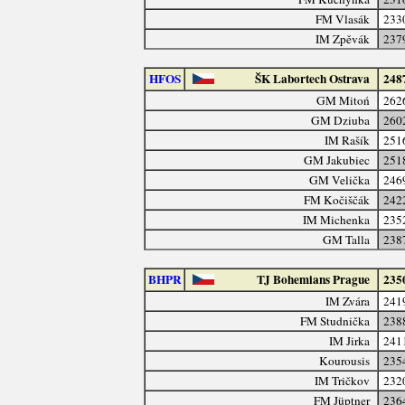
FM Vlasák
233
IM Zpěvák
237
HFOS
ŠK Labortech Ostrava
248
GM Mitoń
262
GM Dziuba
260
IM Rašík
251
GM Jakubiec
251
GM Velička
246
FM Kočiščák
242
IM Michenka
235
GM Talla
238
BHPR
TJ Bohemians Prague
235
IM Zvára
241
FM Studnička
238
IM Jirka
241
Kourousis
235
IM Tričkov
232
FM Jüptner
236