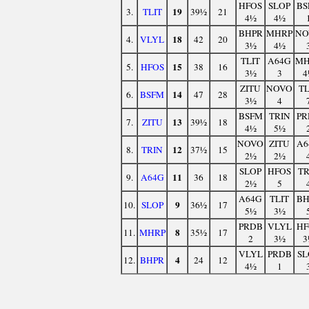
HFOS
SLOP
BS
19
3.
TLIT
39½
21
4½
4½
BHPR
MHRP
NO
18
4.
VLYL
42
20
3½
4½
TLIT
A64G
MH
15
5.
HFOS
38
16
3½
3
4
ZITU
NOVO
TL
14
6.
BSFM
47
28
3½
4
BSFM
TRIN
PR
13
7.
ZITU
39½
18
4½
5½
NOVO
ZITU
A6
12
8.
TRIN
37½
15
2½
2½
SLOP
HFOS
TR
11
9.
A64G
36
18
2½
5
A64G
TLIT
BH
9
10.
SLOP
36½
17
5½
3½
PRDB
VLYL
HF
8
11.
MHRP
35½
17
2
3½
3
VLYL
PRDB
SL
4
12.
BHPR
24
12
4½
1