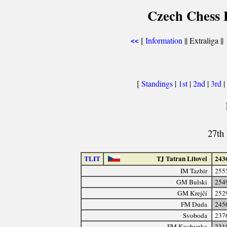
Czech Chess E
[
Information
|| Extraliga ||
<<
[
Standings
|
1st
|
2nd
|
3rd
|
27th 
TLIT
TJ Tatran Litovel
243
IM Tazbir
255
GM Bulski
254
GM Krejčí
252
FM Duda
245
Svoboda
237
FM Kuchynka
231