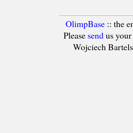
OlimpBase
:: the 
Please
send
us your
Wojciech Bartel