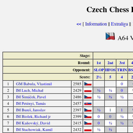
Czech Chess E
[
Information
||
Extraliga
||
<<
A64 V
Stage:
Round:
1
2
3
st
nd
rd
Opponent:
SLOP
HFOS
TRIN
B
Score:
2½
5
4
1
GM Babula, Vlastimil
2585
0
2
IM Luch, Michał
2429
½
½
0
3
IM Šimáček, Pavel
2486
½
½
½
4
IM Petényi, Tamás
2457
5
IM Bureš, Jaroslav
2397
½
1
1
6
IM Biolek, Richard jr
2399
0
0
½
7
IM Kaňovský, David
2415
0
½
½
8
IM Stachowiak, Kamil
2432
½
½