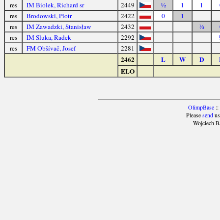
res
IM Biolek, Richard sr
2449
½
1
1
res
Brodowski, Piotr
2422
0
1
res
IM Zawadzki, Stanisław
2432
½
res
IM Sluka, Radek
2292
res
FM Obšívač, Josef
2281
2462
L
W
D
ELO
OlimpBase
::
Please
send
us
Wojciech B