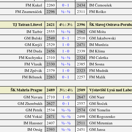
FM Kukel
2260
0 - 1
2434
IM Černoušek
FM Znamenáček
2296
½ - ½
2311
FM Roško
TJ Tatran Litovel
2421
4½ : 3½
2396
ŠK Slavoj Ostrava-Porub
IM Tazbir
2555
½ - ½
2562
GM Miśta
GM Bulski
2549
0 - 1
2510
GM Jakubowski
GM Krejčí
2529
1 - 0
2471
IM Murdzia
FM Duda
2456
1 - 0
2339
IM Klíma
FM Kuchynka
2310
½ - ½
2324
FM Caletka
FM Vlasák
2330
½ - ½
2385
IM Sosna
IM Zpěvák
2379
1 - 0
2323
FM Mudrák
FM Bělunek
2263
0 - 1
2257
FM Malík
ŠK Mahrla Prague
2489
3½ : 4½
2509
Výstaviště Lysá nad Lab
GM Navara
2710
1 - 0
2647
GM Naer
GM Zherebukh
2627
0 - 1
2557
GM Štoček
GM Petrík
2534
½ - ½
2574
GM Yemelin
GM Vokáč
2471
½ - ½
2498
GM Rogozenko
IM Hausner
2407
½ - ½
2511
GM Mirumian
IM Orság
2393
½ - ½
2451
GM Jansa