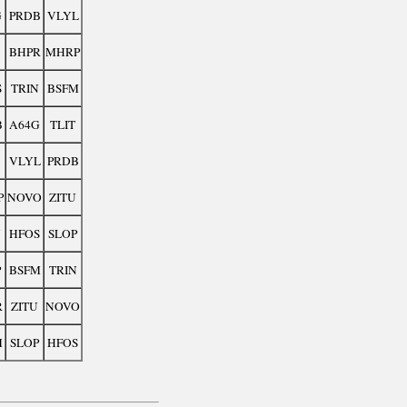
G
PRDB
VLYL
BHPR
MHRP
S
TRIN
BSFM
B
A64G
TLIT
VLYL
PRDB
P
NOVO
ZITU
N
HFOS
SLOP
P
BSFM
TRIN
R
ZITU
NOVO
M
SLOP
HFOS