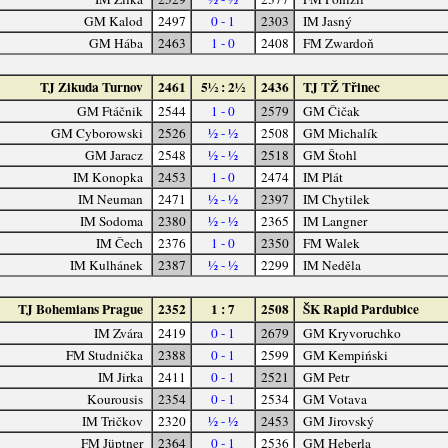
GM Kalod
2497
0 - 1
2303
IM Jasný
GM Hába
2463
1 - 0
2408
FM Zwardoň
TJ Zikuda Turnov
2461
5½ : 2½
2436
TJ TŽ Třinec
GM Ftáčnik
2544
1 - 0
2579
GM Čičak
GM Cyborowski
2526
½ - ½
2508
GM Michalík
GM Jaracz
2548
½ - ½
2518
GM Štohl
IM Konopka
2453
1 - 0
2474
IM Plát
IM Neuman
2471
½ - ½
2397
IM Chytilek
IM Sodoma
2380
½ - ½
2365
IM Langner
IM Čech
2376
1 - 0
2350
FM Walek
IM Kulhánek
2387
½ - ½
2299
IM Neděla
TJ Bohemians Prague
2352
1 : 7
2508
ŠK Rapid Pardubice
IM Zvára
2419
0 - 1
2679
GM Kryvoruchko
FM Studnička
2388
0 - 1
2599
GM Kempiński
IM Jirka
2411
0 - 1
2521
GM Petr
Kourousis
2354
0 - 1
2534
GM Votava
IM Tričkov
2320
½ - ½
2453
GM Jirovský
FM Jüptner
2364
0 - 1
2536
GM Heberla