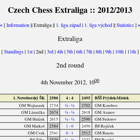
Czech Chess Extraliga :: 2012/2013
[
Information
|| Extraliga ||
1. liga západ
|
1. liga východ
||
Statistics
]
<
Extraliga
[
Standings
|
1st
| 2nd |
3rd
|
4th
|
5th
|
6th
|
7th
|
8th
|
9th
|
10th
|
11th
]
2nd round
00
4th November 2012, 10
1. Novoborský ŠK
2580
4 : 4
2495
BŠŠ Frýdek-Místek
GM Wojtaszek
2734
½ - ½
2702
GM Korobov
GM Láznička
2674
½ - ½
2618
GM Azarov
GM Hráček
2615
½ - ½
2590
GM Fedorov
GM Markoš
2584
1 - 0
2450
IM Rojíček
GM Cvek
2541
0 - 1
2512
GM Rausis
IM Žilka
2529
½ - ½
2377
FM Ponížil