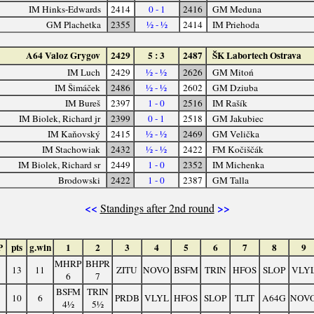
IM Hinks-Edwards
2414
0 - 1
2416
GM Meduna
GM Plachetka
2355
½ - ½
2414
IM Priehoda
A64 Valoz Grygov
2429
5 : 3
2487
ŠK Labortech Ostrava
IM Luch
2429
½ - ½
2626
GM Mitoń
IM Šimáček
2486
½ - ½
2602
GM Dziuba
IM Bureš
2397
1 - 0
2516
IM Rašík
IM Biolek, Richard jr
2399
0 - 1
2518
GM Jakubiec
IM Kaňovský
2415
½ - ½
2469
GM Velička
IM Stachowiak
2432
½ - ½
2422
FM Kočiščák
IM Biolek, Richard sr
2449
1 - 0
2352
IM Michenka
Brodowski
2422
1 - 0
2387
GM Talla
<<
>>
Standings after 2nd round
P
pts
g.win
1
2
3
4
5
6
7
8
9
MHRP
BHPR
13
11
ZITU
NOVO
BSFM
TRIN
HFOS
SLOP
VLY
6
7
BSFM
TRIN
10
6
PRDB
VLYL
HFOS
SLOP
TLIT
A64G
NOV
4½
5½