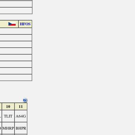
HFOS
10
11
L
TLIT
A64G
O
MHRP
BHPR