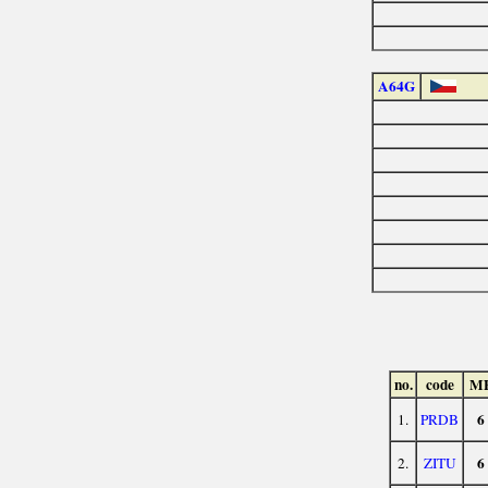
A64G
no.
code
M
6
1.
PRDB
6
2.
ZITU