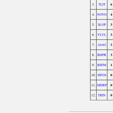
6
3.
TLIT
4
4.
NOVO
3
5.
SLOP
3
6.
VLYL
3
7.
A64G
3
8.
BHPR
1
9.
BSFM
0
10.
HFOS
0
11.
MHRP
0
12.
TRIN