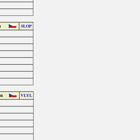
a
SLOP
em
VLYL