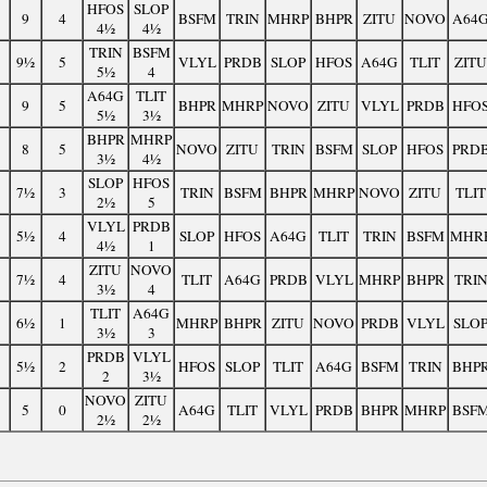
HFOS
SLOP
9
4
BSFM
TRIN
MHRP
BHPR
ZITU
NOVO
A64
4½
4½
TRIN
BSFM
9½
5
VLYL
PRDB
SLOP
HFOS
A64G
TLIT
ZITU
5½
4
A64G
TLIT
9
5
BHPR
MHRP
NOVO
ZITU
VLYL
PRDB
HFO
5½
3½
BHPR
MHRP
8
5
NOVO
ZITU
TRIN
BSFM
SLOP
HFOS
PRD
3½
4½
SLOP
HFOS
7½
3
TRIN
BSFM
BHPR
MHRP
NOVO
ZITU
TLIT
2½
5
VLYL
PRDB
5½
4
SLOP
HFOS
A64G
TLIT
TRIN
BSFM
MHR
4½
1
ZITU
NOVO
7½
4
TLIT
A64G
PRDB
VLYL
MHRP
BHPR
TRI
3½
4
TLIT
A64G
6½
1
MHRP
BHPR
ZITU
NOVO
PRDB
VLYL
SLO
3½
3
PRDB
VLYL
5½
2
HFOS
SLOP
TLIT
A64G
BSFM
TRIN
BHP
2
3½
NOVO
ZITU
5
0
A64G
TLIT
VLYL
PRDB
BHPR
MHRP
BSF
2½
2½