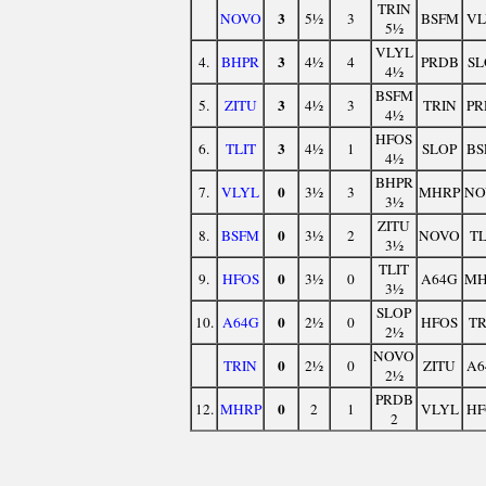
TRIN
3
NOVO
5½
3
BSFM
VL
5½
VLYL
3
4.
BHPR
4½
4
PRDB
SL
4½
BSFM
3
5.
ZITU
4½
3
TRIN
PR
4½
HFOS
3
6.
TLIT
4½
1
SLOP
BS
4½
BHPR
0
7.
VLYL
3½
3
MHRP
NO
3½
ZITU
0
8.
BSFM
3½
2
NOVO
TL
3½
TLIT
0
9.
HFOS
3½
0
A64G
MH
3½
SLOP
0
10.
A64G
2½
0
HFOS
TR
2½
NOVO
0
TRIN
2½
0
ZITU
A6
2½
PRDB
0
12.
MHRP
2
1
VLYL
HF
2