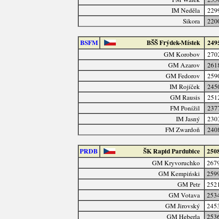
IM Neděla
229
Sikora
220
BSFM
BŠŠ Frýdek-Místek
249
GM Korobov
270
GM Azarov
261
GM Fedorov
259
IM Rojíček
245
GM Rausis
251
FM Ponížil
237
IM Jasný
230
FM Zwardoň
240
PRDB
ŠK Rapid Pardubice
250
GM Kryvoruchko
267
GM Kempiński
259
GM Petr
252
GM Votava
253
GM Jirovský
245
GM Heberla
253