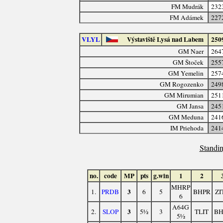
FM Mudrák
232
FM Adámek
227
VLYL
Výstaviště Lysá nad Labem
250
GM Naer
264
GM Štoček
255
GM Yemelin
257
GM Rogozenko
249
GM Mirumian
251
GM Jansa
245
GM Meduna
241
IM Priehoda
241
Standin
no.
code
MP
pts
g.win
1
2
MHRP
3
1.
PRDB
6
5
BHPR
ZI
6
A64G
3
2.
SLOP
5½
3
TLIT
BH
5½