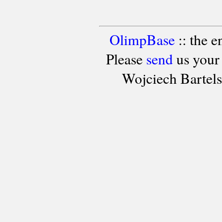
OlimpBase
:: the 
Please
send
us your
Wojciech Bartel