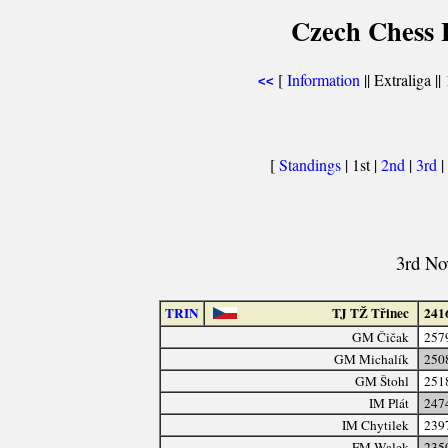
Czech Chess E
[
Information
|| Extraliga ||
<<
[
Standings
| 1st |
2nd
|
3rd
|
3rd No
TRIN
TJ TŽ Třinec
241
GM Čičak
257
GM Michalík
250
GM Štohl
251
IM Plát
247
IM Chytilek
239
FM Walek
235