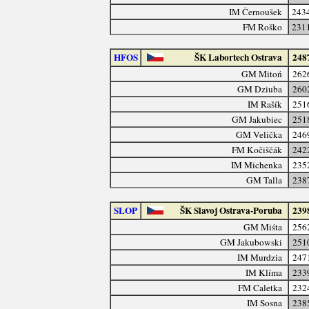
IM Černoušek
243
FM Roško
231
HFOS
ŠK Labortech Ostrava
248
GM Mitoń
262
GM Dziuba
260
IM Rašík
251
GM Jakubiec
251
GM Velička
246
FM Kočiščák
242
IM Michenka
235
GM Talla
238
SLOP
ŠK Slavoj Ostrava-Poruba
239
GM Miśta
256
GM Jakubowski
251
IM Murdzia
247
IM Klíma
233
FM Caletka
232
IM Sosna
238