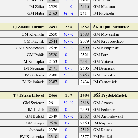
IM Žilka
2529
1 - 0
2416
GM Meduna
GM Hába
2463
½ - ½
2414
IM Priehoda
TJ Zikuda Turnov
2491
2 : 6
2552
ŠK Rapid Pardubice
GM Khenkin
2650
½ - ½
2688
GM Movsesian
GM Ftáčnik
2544
½ - ½
2679
GM Kryvoruchko
GM Cyborowski
2526
½ - ½
2599
GM Kempiński
GM Polák
2520
0 - 1
2521
GM Petr
IM Konopka
2453
0 - 1
2534
GM Votava
IM Neuman
2471
0 - 1
2506
IM Bernášek
IM Sodoma
2380
½ - ½
2453
GM Jirovský
IM Kulhánek
2387
0 - 1
2434
IM Černoušek
TJ Tatran Litovel
2466
1 : 7
2484
BŠŠ Frýdek-Místek
GM Świercz
2611
½ - ½
2618
GM Azarov
IM Tazbir
2555
0 - 1
2590
GM Fedorov
GM Bulski
2549
½ - ½
2557
GM Antoniewski
GM Krejčí
2529
0 - 1
2450
IM Rojíček
Svoboda
2376
0 - 1
2512
GM Rausis
FM Kuchynka
2310
0 - 1
2377
FM Ponížil