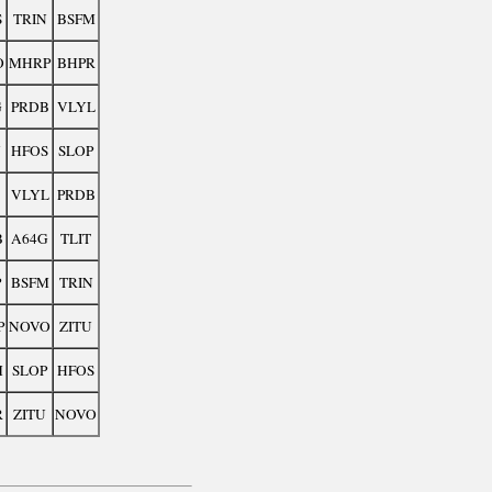
S
TRIN
BSFM
O
MHRP
BHPR
G
PRDB
VLYL
N
HFOS
SLOP
VLYL
PRDB
B
A64G
TLIT
P
BSFM
TRIN
P
NOVO
ZITU
M
SLOP
HFOS
R
ZITU
NOVO