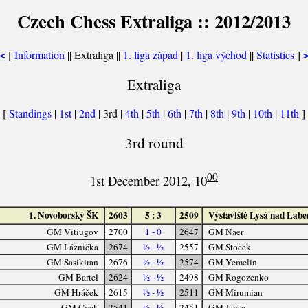
Czech Chess Extraliga :: 2012/2013
[
Information
|| Extraliga ||
1. liga západ
|
1. liga východ
||
Statistics
]
<
Extraliga
[
Standings
|
1st
|
2nd
| 3rd |
4th
|
5th
|
6th
|
7th
|
8th
|
9th
|
10th
|
11th
]
3rd round
00
1st December 2012, 10
1. Novoborský ŠK
2603
5 : 3
2509
Výstaviště Lysá nad Lab
GM Vitiugov
2700
1 - 0
2647
GM Naer
GM Láznička
2674
½ - ½
2557
GM Štoček
GM Sasikiran
2676
½ - ½
2574
GM Yemelin
GM Bartel
2624
½ - ½
2498
GM Rogozenko
GM Hráček
2615
½ - ½
2511
GM Mirumian
GM Cvek
2541
½ - ½
2451
GM Jansa