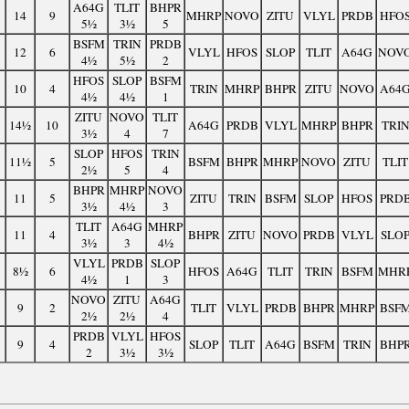
A64G
TLIT
BHPR
14
9
MHRP
NOVO
ZITU
VLYL
PRDB
HFO
5½
3½
5
BSFM
TRIN
PRDB
12
6
VLYL
HFOS
SLOP
TLIT
A64G
NOV
4½
5½
2
HFOS
SLOP
BSFM
10
4
TRIN
MHRP
BHPR
ZITU
NOVO
A64
4½
4½
1
ZITU
NOVO
TLIT
14½
10
A64G
PRDB
VLYL
MHRP
BHPR
TRI
3½
4
7
SLOP
HFOS
TRIN
11½
5
BSFM
BHPR
MHRP
NOVO
ZITU
TLIT
2½
5
4
BHPR
MHRP
NOVO
11
5
ZITU
TRIN
BSFM
SLOP
HFOS
PRD
3½
4½
3
TLIT
A64G
MHRP
11
4
BHPR
ZITU
NOVO
PRDB
VLYL
SLO
3½
3
4½
VLYL
PRDB
SLOP
8½
6
HFOS
A64G
TLIT
TRIN
BSFM
MHR
4½
1
3
NOVO
ZITU
A64G
9
2
TLIT
VLYL
PRDB
BHPR
MHRP
BSF
2½
2½
4
PRDB
VLYL
HFOS
9
4
SLOP
TLIT
A64G
BSFM
TRIN
BHP
2
3½
3½