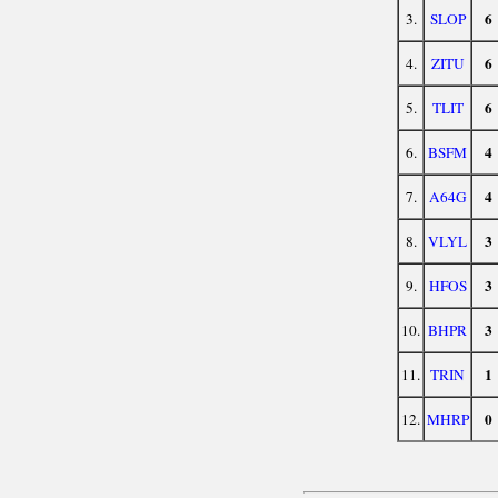
6
3.
SLOP
6
4.
ZITU
6
5.
TLIT
4
6.
BSFM
4
7.
A64G
3
8.
VLYL
3
9.
HFOS
3
10.
BHPR
1
11.
TRIN
0
12.
MHRP