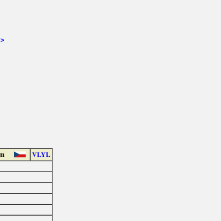
>>
em
VLYL