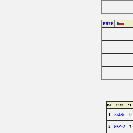
BHPR
no.
code
M
9
1.
PRDB
7
2.
NOVO