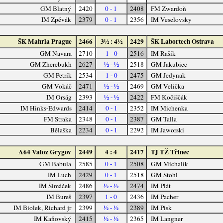
GM Blatný
2420
0 - 1
2408
FM Zwardoň
IM Zpěvák
2379
0 - 1
2356
IM Veselovsky
ŠK Mahrla Prague
2466
3½ : 4½
2429
ŠK Labortech Ostrava
GM Navara
2710
1 - 0
2516
IM Rašík
GM Zherebukh
2627
½ - ½
2518
GM Jakubiec
GM Petrík
2534
1 - 0
2475
GM Jedynak
GM Vokáč
2471
½ - ½
2469
GM Velička
IM Orság
2393
½ - ½
2422
FM Kočiščák
IM Hinks-Edwards
2414
0 - 1
2352
IM Michenka
FM Straka
2348
0 - 1
2387
GM Talla
Bělaška
2234
0 - 1
2292
IM Jaworski
A64 Valoz Grygov
2449
4 : 4
2417
TJ TŽ Třinec
GM Babula
2585
0 - 1
2508
GM Michalík
IM Luch
2429
0 - 1
2518
GM Štohl
IM Šimáček
2486
½ - ½
2474
IM Plát
IM Bureš
2397
1 - 0
2436
IM Pacher
IM Biolek, Richard jr
2399
½ - ½
2389
IM Pisk
IM Kaňovský
2415
½ - ½
2365
IM Langner