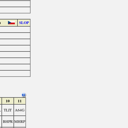
a
SLOP
10
11
L
TLIT
A64G
BHPR
MHRP