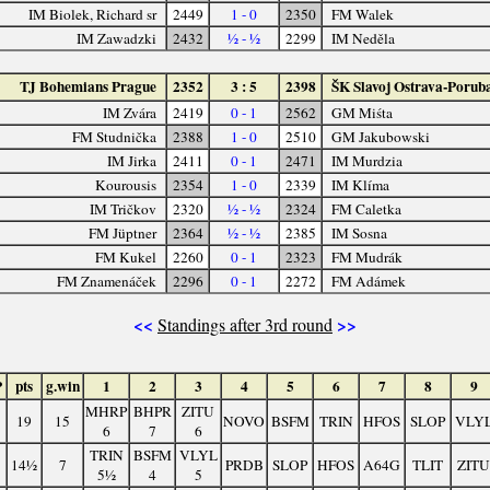
IM Biolek, Richard sr
2449
1 - 0
2350
FM Walek
IM Zawadzki
2432
½ - ½
2299
IM Neděla
TJ Bohemians Prague
2352
3 : 5
2398
ŠK Slavoj Ostrava-Porub
IM Zvára
2419
0 - 1
2562
GM Miśta
FM Studnička
2388
1 - 0
2510
GM Jakubowski
IM Jirka
2411
0 - 1
2471
IM Murdzia
Kourousis
2354
1 - 0
2339
IM Klíma
IM Tričkov
2320
½ - ½
2324
FM Caletka
FM Jüptner
2364
½ - ½
2385
IM Sosna
FM Kukel
2260
0 - 1
2323
FM Mudrák
FM Znamenáček
2296
0 - 1
2272
FM Adámek
<<
>>
Standings after 3rd round
P
pts
g.win
1
2
3
4
5
6
7
8
9
MHRP
BHPR
ZITU
19
15
NOVO
BSFM
TRIN
HFOS
SLOP
VLY
6
7
6
TRIN
BSFM
VLYL
14½
7
PRDB
SLOP
HFOS
A64G
TLIT
ZITU
5½
4
5