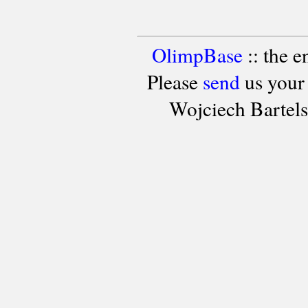
OlimpBase
:: the 
Please
send
us your
Wojciech Bartel