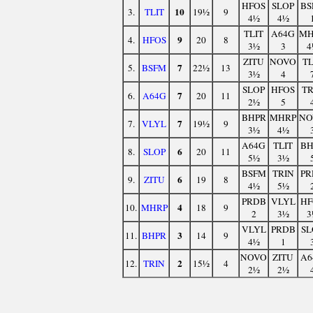
HFOS
SLOP
BS
10
3.
TLIT
19½
9
4½
4½
TLIT
A64G
MH
9
4.
HFOS
20
8
3½
3
4
ZITU
NOVO
TL
7
5.
BSFM
22½
13
3½
4
SLOP
HFOS
TR
7
6.
A64G
20
11
2½
5
BHPR
MHRP
NO
7
7.
VLYL
19½
9
3½
4½
A64G
TLIT
BH
6
8.
SLOP
20
11
5½
3½
BSFM
TRIN
PR
6
9.
ZITU
19
8
4½
5½
PRDB
VLYL
HF
4
10.
MHRP
18
9
2
3½
3
VLYL
PRDB
SL
3
11.
BHPR
14
9
4½
1
NOVO
ZITU
A6
2
12.
TRIN
15½
4
2½
2½