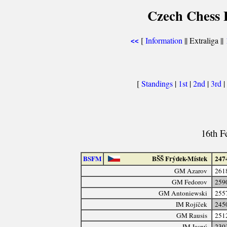
Czech Chess E
[
Information
|| Extraliga ||
<<
[
Standings
|
1st
|
2nd
|
3rd
|
16th F
BSFM
BŠŠ Frýdek-Místek
247
GM Azarov
261
GM Fedorov
259
GM Antoniewski
255
IM Rojíček
245
GM Rausis
251
IM Jasný
230