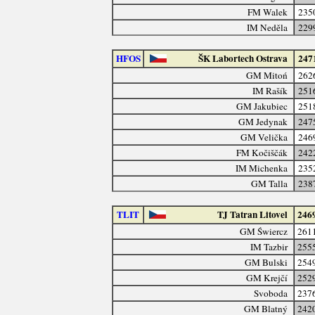
FM Walek
235
IM Neděla
229
HFOS
ŠK Labortech Ostrava
247
GM Mitoń
262
IM Rašík
251
GM Jakubiec
251
GM Jedynak
247
GM Velička
246
FM Kočiščák
242
IM Michenka
235
GM Talla
238
TLIT
TJ Tatran Litovel
246
GM Świercz
261
IM Tazbir
255
GM Bulski
254
GM Krejčí
252
Svoboda
237
GM Blatný
242