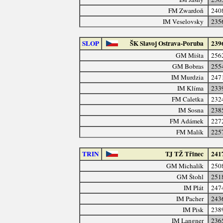
FM Zwardoň
240
IM Veselovsky
235
SLOP
ŠK Slavoj Ostrava-Poruba
239
GM Miśta
256
GM Bobras
255
IM Murdzia
247
IM Klíma
233
FM Caletka
232
IM Sosna
238
FM Adámek
227
FM Malík
225
TRIN
TJ TŽ Třinec
241
GM Michalík
250
GM Štohl
251
IM Plát
247
IM Pacher
243
IM Pisk
238
IM Langner
236