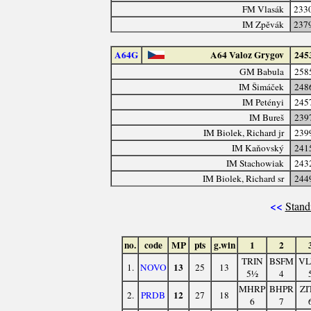
FM Vlasák
233
IM Zpěvák
237
A64G
A64 Valoz Grygov
245
GM Babula
258
IM Šimáček
248
IM Petényi
245
IM Bureš
239
IM Biolek, Richard jr
239
IM Kaňovský
241
IM Stachowiak
243
IM Biolek, Richard sr
244
<<
Stand
no.
code
MP
pts
g.win
1
2
TRIN
BSFM
VL
13
1.
NOVO
25
13
5½
4
MHRP
BHPR
ZI
12
2.
PRDB
27
18
6
7