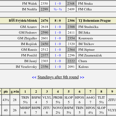
FM Walek
2350
1 - 0
2348
FM Straka
IM Neděla
2299
½ - ½
2409
FM Cífka
BŠŠ Frýdek-Místek
2476
8 : 0
2306
TJ Bohemians Prague
GM Azarov
2618
1 - 0
2388
FM Studnička
GM Fedorov
2590
1 - 0
2411
IM Jirka
GM Zhigalko
2601
1 - 0
2354
Kourousis
IM Rojíček
2450
1 - 0
2320
IM Tričkov
GM Rausis
2512
1 - 0
2364
FM Jüptner
FM Ponížil
2377
1 - 0
2296
FM Znamenáček
IM Jasný
2303
1 - 0
2222
Chura
IM Veselovsky
2356
1 - 0
2091
Kalous
<<
>>
Standings after 8th round
P
pts
g.win
1
2
3
4
5
6
7
8
9
TRIN
BSFM
VLYL
PRDB
SLOP
HFOS
A64G
TLIT
43½
28
ZITU
5½
4
5
5½
5
6
7
5½
MHRP
BHPR
ZITU
NOVO
BSFM
TRIN
HFOS
SLOP
40
26
VLY
6
7
6
2½
5½
5
4½
3½