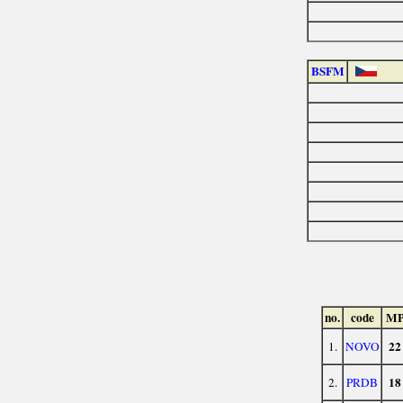
BSFM
no.
code
M
22
1.
NOVO
18
2.
PRDB