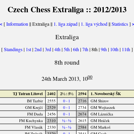
Czech Chess Extraliga :: 2012/2013
[
Information
|| Extraliga ||
1. liga západ
|
1. liga východ
||
Statistics
]
<
Extraliga
[
Standings
|
1st
|
2nd
|
3rd
|
4th
|
5th
|
6th
|
7th
| 8th |
9th
|
10th
|
11th
]
8th round
00
24th March 2013, 10
TJ Tatran Litovel
2402
2½ : 5½
2594
1. Novoborský ŠK
IM Tazbir
2555
0 - 1
2716
GM Shirov
GM Krejčí
2529
0 - 1
2734
GM Wojtaszek
FM Duda
2456
0 - 1
2674
GM Láznička
FM Kuchynka
2310
½ - ½
2615
GM Hráček
FM Vlasák
2330
½ - ½
2584
GM Markoš
IM Zpěvák
2379
0 - 1
2541
GM Cvek