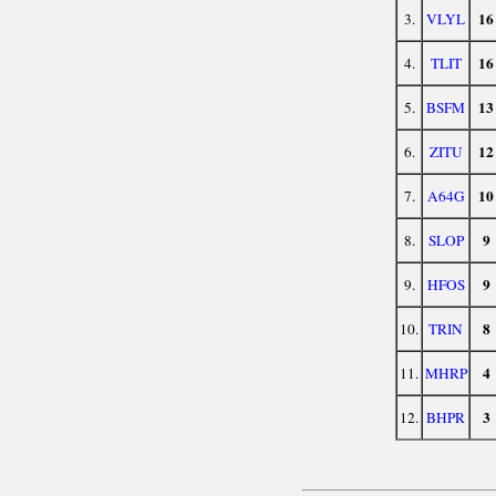
16
3.
VLYL
16
4.
TLIT
13
5.
BSFM
12
6.
ZITU
10
7.
A64G
9
8.
SLOP
9
9.
HFOS
8
10.
TRIN
4
11.
MHRP
3
12.
BHPR