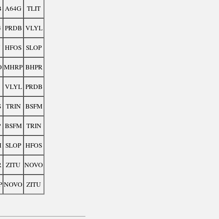
B
A64G
TLIT
G
PRDB
VLYL
N
HFOS
SLOP
O
MHRP
BHPR
VLYL
PRDB
S
TRIN
BSFM
P
BSFM
TRIN
M
SLOP
HFOS
R
ZITU
NOVO
P
NOVO
ZITU