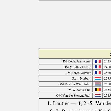
IM Koch, Jean-René
2425
IM Miralles, Gilles
2460
IM Renet, Olivier
2520
Stull, Norbert
2235
GM Van der Wiel, John
2550
IM Winants, Luc
2455
GM Van der Sterren, Paul
2515
— 4
1. Lautier
; 2.-5. Van d