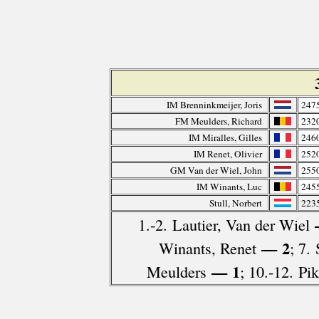
IM Brenninkmeijer, Joris
247
FM Meulders, Richard
232
IM Miralles, Gilles
246
IM Renet, Olivier
252
GM Van der Wiel, John
255
IM Winants, Luc
245
Stull, Norbert
223
1.-2. Lautier, Van der Wiel
— 2
Winants, Renet
; 7. 
— 1
Meulders
; 10.-12. Pi