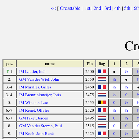
[
Crosstable
||
1st
|
2nd
|
3rd
|
4th
|
5th
|
6t
<<
Cr
pos.
name
Elo
flag
1
2
⇑
1.
IM Lautier, Joël
2500
●
½
2.
GM Van der Wiel, John
2550
½
●
3.-4.
IM Miralles, Gilles
2460
½
½
3.-4.
IM Brenninkmeijer, Joris
2475
½
0
5.
IM Winants, Luc
2455
0
½
6.-7.
IM Renet, Olivier
2520
½
½
6.-7.
GM Piket, Jeroen
2495
0
½
8.
GM Van der Sterren, Paul
2515
0
0
9.
IM Koch, Jean-René
2425
0
½