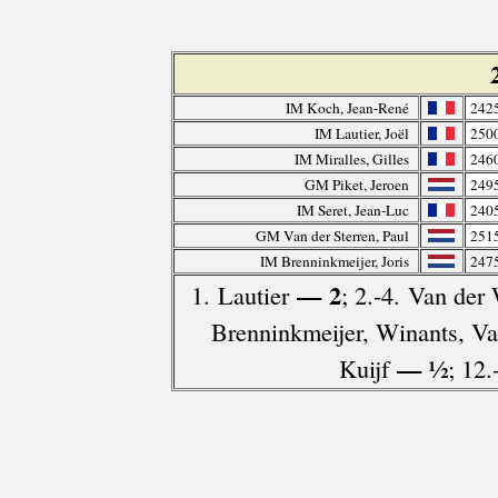
IM Koch, Jean-René
242
IM Lautier, Joël
250
IM Miralles, Gilles
246
GM Piket, Jeroen
249
IM Seret, Jean-Luc
240
GM Van der Sterren, Paul
251
IM Brenninkmeijer, Joris
247
— 2
1. Lautier
; 2.-4. Van der 
Brenninkmeijer, Winants, Va
— ½
Kuijf
; 12.