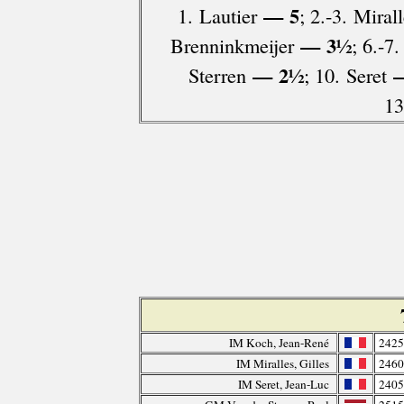
— 5
1. Lautier
; 2.-3. Miral
— 3½
Brenninkmeijer
; 6.-7
— 2½
—
Sterren
; 10. Seret
13
IM Koch, Jean-René
2425
IM Miralles, Gilles
2460
IM Seret, Jean-Luc
2405