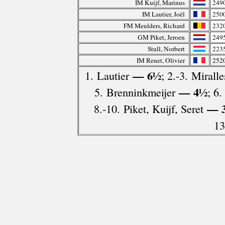
IM Kuijf, Marinus
249
IM Lautier, Joël
250
FM Meulders, Richard
232
GM Piket, Jeroen
249
Stull, Norbert
223
IM Renet, Olivier
252
— 6½
1. Lautier
; 2.-3. Mirall
— 4½
5. Brenninkmeijer
; 6.
— 
8.-10. Piket, Kuijf, Seret
13