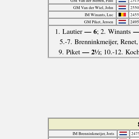
GM Van der Sterren, Paul
2515
GM Van der Wiel, John
2550
IM Winants, Luc
2455
GM Piket, Jeroen
2495
— 6
—
1. Lautier
; 2. Winants
5.-7. Brenninkmeijer, Renet,
— 2½
9. Piket
; 10.-12. Koc
IM Brenninkmeijer, Joris
247