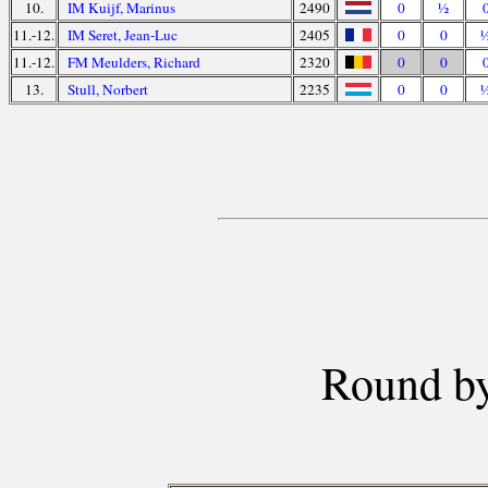
10.
IM Kuijf, Marinus
2490
0
½
11.-12.
IM Seret, Jean-Luc
2405
0
0
11.-12.
FM Meulders, Richard
2320
0
0
13.
Stull, Norbert
2235
0
0
Round by