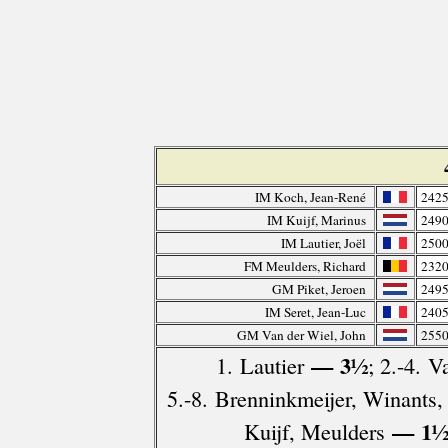
IM Koch, Jean-René
242
IM Kuijf, Marinus
249
IM Lautier, Joël
250
FM Meulders, Richard
232
GM Piket, Jeroen
249
IM Seret, Jean-Luc
240
GM Van der Wiel, John
255
— 3½
1. Lautier
; 2.-4. V
5.-8. Brenninkmeijer, Winants, 
— 1
Kuijf, Meulders