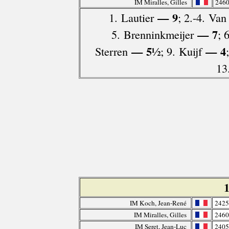
IM Miralles, Gilles
246
— 9
1. Lautier
; 2.-4. Van
— 7
5. Brenninkmeijer
; 
— 5½
— 4
Sterren
; 9. Kuijf
13.
IM Koch, Jean-René
2425
IM Miralles, Gilles
2460
IM Seret, Jean-Luc
2405