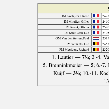
IM Koch, Jean-René
242
IM Miralles, Gilles
246
IM Renet, Olivier
252
IM Seret, Jean-Luc
240
GM Van der Sterren, Paul
251
IM Winants, Luc
245
FM Meulders, Richard
232
— 7½
1. Lautier
; 2.-4. V
— 5
5. Brenninkmeijer
; 6.-7.
— 3½
Kuijf
; 10.-11. Koc
13