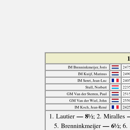
IM Brenninkmeijer, Joris
247
IM Kuijf, Marinus
249
IM Seret, Jean-Luc
240
Stull, Norbert
223
GM Van der Sterren, Paul
251
GM Van der Wiel, John
255
IM Koch, Jean-René
242
— 8½
—
1. Lautier
; 2. Miralles
— 6½
5. Brenninkmeijer
; 6.