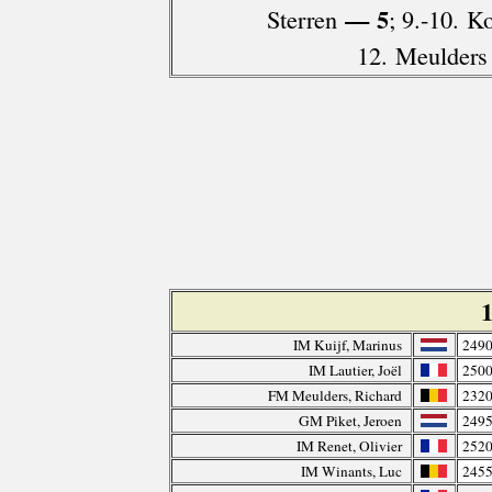
— 5
Sterren
; 9.-10. K
12. Meulders
IM Kuijf, Marinus
249
IM Lautier, Joël
250
FM Meulders, Richard
232
GM Piket, Jeroen
249
IM Renet, Olivier
252
IM Winants, Luc
245