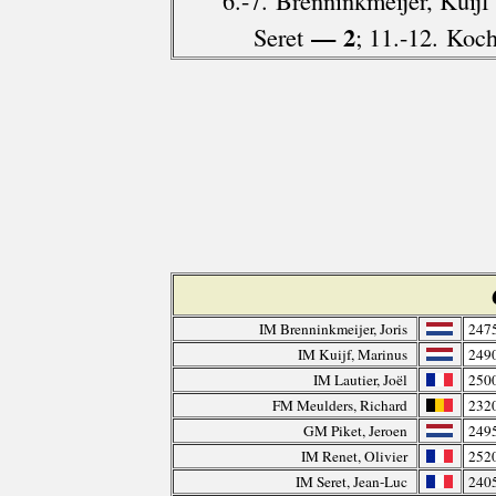
6.-7. Brenninkmeijer, Kuijf
— 2
Seret
; 11.-12. Koc
IM Brenninkmeijer, Joris
247
IM Kuijf, Marinus
249
IM Lautier, Joël
250
FM Meulders, Richard
232
GM Piket, Jeroen
249
IM Renet, Olivier
252
IM Seret, Jean-Luc
240