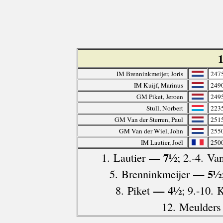
IM Brenninkmeijer, Joris
247
IM Kuijf, Marinus
249
GM Piket, Jeroen
249
Stull, Norbert
223
GM Van der Sterren, Paul
251
GM Van der Wiel, John
255
IM Lautier, Joël
250
— 7½
1. Lautier
; 2.-4. Va
— 5½
5. Brenninkmeijer
— 4½
8. Piket
; 9.-10. 
12. Meulders