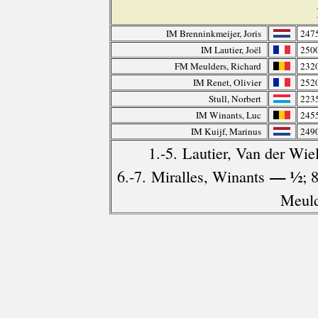
IM Brenninkmeijer, Joris
247
IM Lautier, Joël
250
FM Meulders, Richard
232
IM Renet, Olivier
252
Stull, Norbert
223
IM Winants, Luc
245
IM Kuijf, Marinus
249
1.-5. Lautier, Van der Wie
— ½
6.-7. Miralles, Winants
; 
Meuld