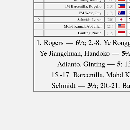
IM Barcenilla, Rogelio
(13)
FM West, Guy
(17)
9
Schmidt, Loren
(20)
Mohd Kamal, Abdullah
(21)
Ginting, Nasib
(12)
— 6½
1. Rogers
; 2.-8. Ye Rong
— 5
Ye Jiangchuan, Handoko
— 5
Adianto, Ginting
; 1
15.-17. Barcenilla, Mohd K
— 3½
Schmidt
; 20.-21. B