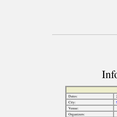
Inf
Dates:
City:
Venue:
Organizers: