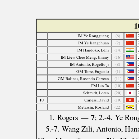
1
IM Ye Rongguang
(6)
IM Ye Jiangchuan
(2)
IM Handoko, Edhi
(14)
IM Liew Chee Meng, Jimmy
(16)
IM Antonio, Rogelio jr
(8)
GM Torre, Eugenio
(1)
GM Balinas, Rosendo Carrean
(11)
FM Lin Ta
(10)
Schmidt, Loren
(20)
10
Carless, David
(19)
Metassin, Rosland
(22)
— 7
1. Rogers
; 2.-4. Ye Ron
5.-7. Wang Zili, Antonio, Han