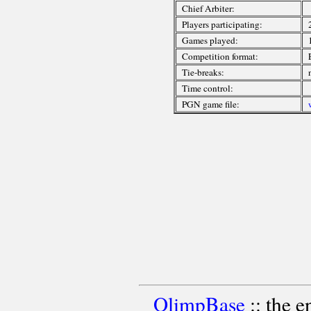
Chief Arbiter:
Players participating:
Games played:
Competition format:
Tie-breaks:
Time control:
PGN game file:
OlimpBase
:: the 