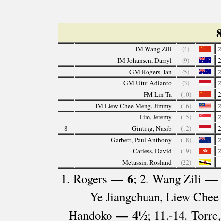
IM Wang Zili
(4)
2
IM Johansen, Darryl
(9)
2
GM Rogers, Ian
(5)
2
GM Utut Adianto
(3)
2
FM Lin Ta
(10)
2
IM Liew Chee Meng, Jimmy
(16)
2
Lim, Jeremy
(15)
2
8
Ginting, Nasib
(12)
2
Garbett, Paul Anthony
(18)
2
Carless, David
(19)
2
Metassin, Rosland
(22)
— 6
— 
1. Rogers
; 2. Wang Zili
Ye Jiangchuan, Liew Che
— 4½
Handoko
; 11.-14. Torre