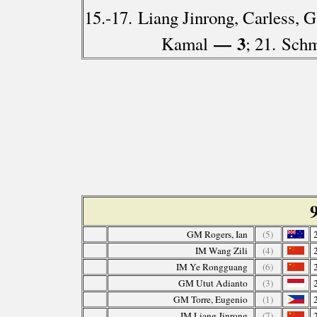
15.-17. Liang Jinrong, Carless, G
— 3
Kamal
; 21. Sch
GM Rogers, Ian
(5)
IM Wang Zili
(4)
IM Ye Rongguang
(6)
GM Utut Adianto
(3)
GM Torre, Eugenio
(1)
IM Liang Jinrong
(7)