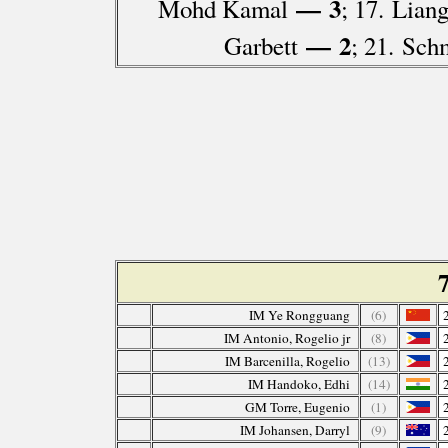
— 3
Mohd Kamal
; 17. Lian
— 2
Garbett
; 21. Sch
IM Ye Rongguang
(6)
IM Antonio, Rogelio jr
(8)
IM Barcenilla, Rogelio
(13)
IM Handoko, Edhi
(14)
GM Torre, Eugenio
(1)
IM Johansen, Darryl
(9)