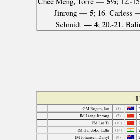
— 5½
Chee Meng, Torre
; 12.-1
— 5
—
Jinrong
; 16. Carless
— 4
Schmidt
; 20.-21. Bal
1
GM Rogers, Ian
(5)
IM Liang Jinrong
(7)
FM Lin Ta
(10)
IM Handoko, Edhi
(14)
IM Johansen, Darryl
(9)