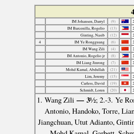
IM Johansen, Darryl
(9)
IM Barcenilla, Rogelio
(13)
Ginting, Nasib
(12)
4
IM Ye Rongguang
(6)
IM Wang Zili
(4)
IM Antonio, Rogelio jr
(8)
IM Liang Jinrong
(7)
Mohd Kamal, Abdullah
(21)
Lim, Jeremy
(15)
Carless, David
(19)
Schmidt, Loren
(20)
— 3½
1. Wang Zili
; 2.-3. Ye R
Antonio, Handoko, Torre, Lia
Jiangchuan, Utut Adianto, Ginti
Mohd Kamal, Garbett, Schm