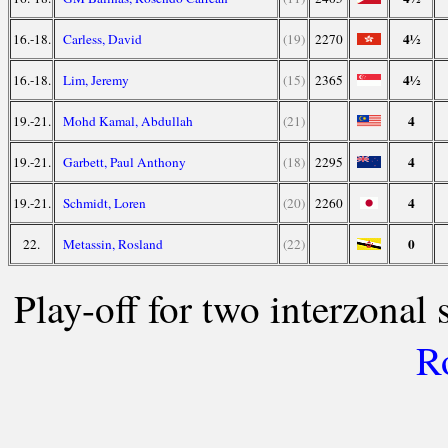
4½
16.-18.
Carless, David
(19)
2270
4½
16.-18.
Lim, Jeremy
(15)
2365
4
19.-21.
Mohd Kamal, Abdullah
(21)
4
19.-21.
Garbett, Paul Anthony
(18)
2295
4
19.-21.
Schmidt, Loren
(20)
2260
0
22.
Metassin, Rosland
(22)
Play-off for two interzonal 
R