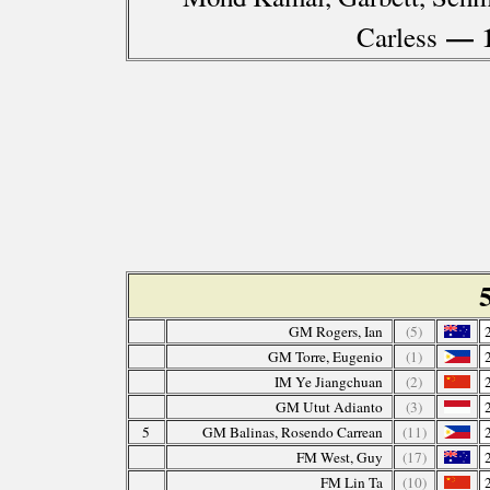
— 
Carless
GM Rogers, Ian
(5)
GM Torre, Eugenio
(1)
IM Ye Jiangchuan
(2)
GM Utut Adianto
(3)
5
GM Balinas, Rosendo Carrean
(11)
FM West, Guy
(17)
FM Lin Ta
(10)