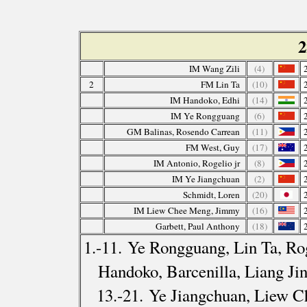
2
IM Wang Zili
(4)
2
FM Lin Ta
(10)
IM Handoko, Edhi
(14)
IM Ye Rongguang
(6)
GM Balinas, Rosendo Carrean
(11)
FM West, Guy
(17)
IM Antonio, Rogelio jr
(8)
IM Ye Jiangchuan
(2)
Schmidt, Loren
(20)
IM Liew Chee Meng, Jimmy
(16)
Garbett, Paul Anthony
(18)
1.-11. Ye Rongguang, Lin Ta, Ro
Handoko, Barcenilla, Liang Jin
13.-21. Ye Jiangchuan, Liew C