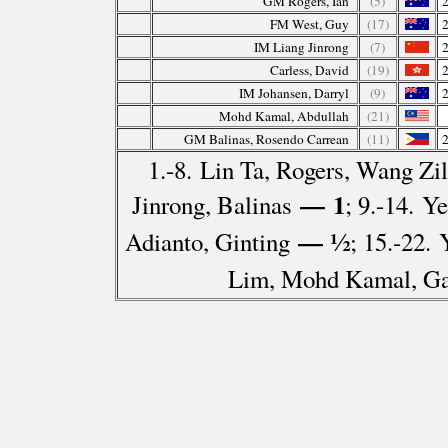
GM Rogers, Ian
(5)
FM West, Guy
(17)
IM Liang Jinrong
(7)
Carless, David
(19)
IM Johansen, Darryl
(9)
Mohd Kamal, Abdullah
(21)
GM Balinas, Rosendo Carrean
(11)
1.-8. Lin Ta, Rogers, Wang Zil
— 1
Jinrong, Balinas
; 9.-14. Y
— ½
Adianto, Ginting
; 15.-22.
Lim, Mohd Kamal, Gar