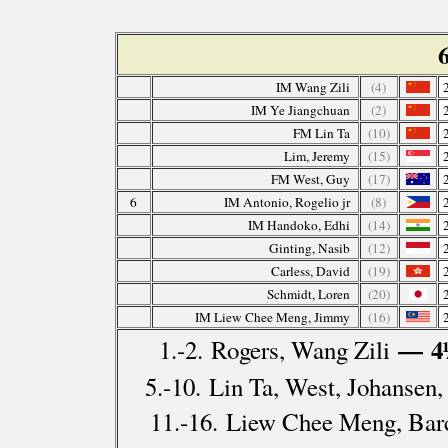
IM Wang Zili
(4)
IM Ye Jiangchuan
(2)
FM Lin Ta
(10)
Lim, Jeremy
(15)
FM West, Guy
(17)
6
IM Antonio, Rogelio jr
(8)
IM Handoko, Edhi
(14)
Ginting, Nasib
(12)
Carless, David
(19)
Schmidt, Loren
(20)
IM Liew Chee Meng, Jimmy
(16)
— 4
1.-2. Rogers, Wang Zili
5.-10. Lin Ta, West, Johansen
11.-16. Liew Chee Meng, Barce