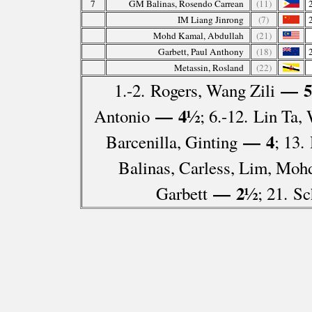
7
GM Balinas, Rosendo Carrean
(11)
IM Liang Jinrong
(7)
Mohd Kamal, Abdullah
(21)
Garbett, Paul Anthony
(18)
Metassin, Rosland
(22)
— 5
1.-2. Rogers, Wang Zili
— 4½
Antonio
; 6.-12. Lin Ta
— 4
Barcenilla, Ginting
; 13.
Balinas, Carless, Lim, Mo
— 2½
Garbett
; 21. S