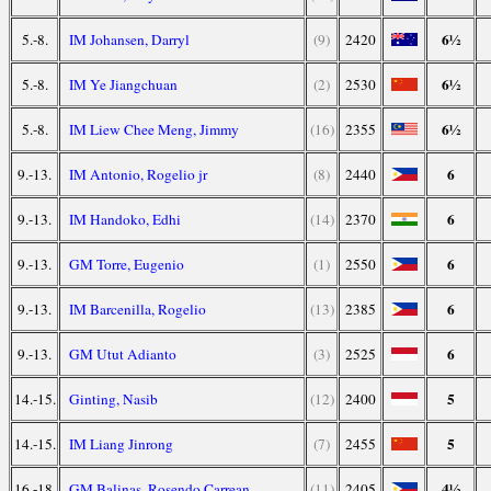
6½
5.-8.
IM Johansen, Darryl
(9)
2420
6½
5.-8.
IM Ye Jiangchuan
(2)
2530
6½
5.-8.
IM Liew Chee Meng, Jimmy
(16)
2355
6
9.-13.
IM Antonio, Rogelio jr
(8)
2440
6
9.-13.
IM Handoko, Edhi
(14)
2370
6
9.-13.
GM Torre, Eugenio
(1)
2550
6
9.-13.
IM Barcenilla, Rogelio
(13)
2385
6
9.-13.
GM Utut Adianto
(3)
2525
5
14.-15.
Ginting, Nasib
(12)
2400
5
14.-15.
IM Liang Jinrong
(7)
2455
4½
16.-18.
GM Balinas, Rosendo Carrean
(11)
2405