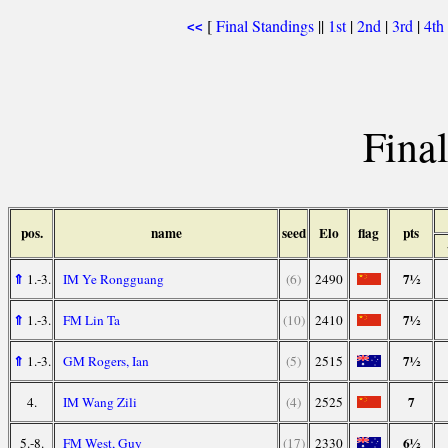
[
Final Standings
||
1st
|
2nd
|
3rd
|
4th
<<
Final
pos.
name
seed
Elo
flag
pts
⇑
7½
1.-3.
IM Ye Rongguang
(6)
2490
⇑
7½
1.-3.
FM Lin Ta
(10)
2410
⇑
7½
1.-3.
GM Rogers, Ian
(5)
2515
7
4.
IM Wang Zili
(4)
2525
6½
5.-8.
FM West, Guy
(17)
2330