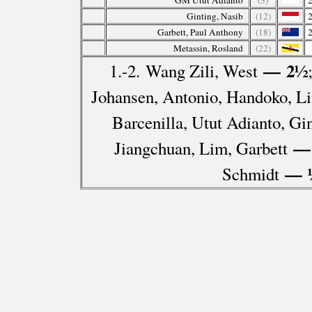
GM Utut Adianto
(3)
Ginting, Nasib
(12)
Garbett, Paul Anthony
(18)
Metassin, Rosland
(22)
— 2½
1.-2. Wang Zili, West
Johansen, Antonio, Handoko, Li
Barcenilla, Utut Adianto, G
— 
Jiangchuan, Lim, Garbett
— 
Schmidt