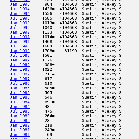
Jan 1995
      904=  4104668  Suetin, Alexey S.      
Jul 1994
     1436=  4104668  Suetin, Alexey S.      
Jan 1994
     1556=  4104668  Suetin, Alexey S.      
Jul 1993
     1585=  4104668  Suetin, Alexey S.      
Jan 1993
     1013=  4104668  Suetin, Alexey S.      
Jul 1992
     1040=  4104668  Suetin, Alexey S.      
Jan 1992
     1133=  4104668  Suetin, Alexey S.      
Jul 1991
     1014=  4104668  Suetin, Alexey S.      
Jan 1991
     1468=  4104668  Suetin, Alexey S.      
Jul 1990
     1684=  4104668  Suetin, Alexey S.      
Jan 1990
     1708=    61190  Suetin, Alexey S.      
Jul 1989
     1501=           Suetin, Alexey S.      
Jan 1989
     1126=           Suetin, Alexey S.      
Jul 1988
      988=           Suetin, Alexey S.      
Jan 1988
     1022=           Suetin, Alexey S.      
Jul 1987
      711=           Suetin, Alexey S.      
Jan 1987
      617=           Suetin, Alexey S.      
Jul 1986
      610=           Suetin, Alexey S.      
Jan 1986
      585=           Suetin, Alexey S.      
Jul 1985
      565=           Suetin, Alexey S.      
Jan 1985
      546=           Suetin, Alexey S.      
Jul 1984
      691=           Suetin, Alexey S.      
Jan 1984
      481=           Suetin, Alexey S.      
Jul 1983
      475=           Suetin, Alexey S.      
Jan 1983
      264=           Suetin, Alexey S.      
Jul 1982
      281=           Suetin, Alexey S.      
Jan 1982
      218=           Suetin, Alexey S.      
Jul 1981
      243=           Suetin, Alexey S.      
Jan 1981
      169=           Suetin, Alexey S.      