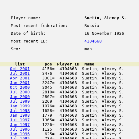
Player name:
Suetin, Alexey S.
Most recent federation:
Russia
Date of birth:
16 November 1926
Most recent ID:
4104668
Sex:
man
      list        pos  Player_ID  Name                  
Oct 2001
     4156=  4104668  Suetin, Alexey S.      
Jul 2001
     3476=  4104668  Suetin, Alexey S.      
Apr 2001
     3301=  4104668  Suetin, Alexey S.      
Jan 2001
     3247=  4104668  Suetin, Alexey S.      
Oct 2000
     3045=  4104668  Suetin, Alexey S.      
Jul 2000
     2810=  4104668  Suetin, Alexey S.      
Jan 2000
     2807=  4104668  Suetin, Alexey S.      
Jul 1999
     2269=  4104668  Suetin, Alexey S.      
Jan 1999
     1976=  4104668  Suetin, Alexey S.      
Jul 1998
     1658=  4104668  Suetin, Alexey S.      
Jan 1998
     1779=  4104668  Suetin, Alexey S.      
Jul 1997
     1365=  4104668  Suetin, Alexey S.      
Jan 1997
     1226=  4104668  Suetin, Alexey S.      
Jul 1996
     1125=  4104668  Suetin, Alexey S.      
Jan 1996
      625=  4104668  Suetin, Alexey S.      
Jul 1995
      734=  4104668  Suetin, Alexey S.      