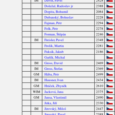
IM
David, Pavel
2428
Doležal, Radoslav jr
2388
Dopita, Bohumil
2084
Dubanský, Bohuslav
2228
Fajman, Petr
2294
Folk, Petr
2278
Forman, Štěpán
2246
IM
Freisler, Pavel
2348
Frolík, Martin
2281
Fuksík, Jakub
2186
Garlík, Michal
IM
Gross, David
2469
IM
Gross, Štefan
2369
GM
Hába, Petr
2499
IM
Hausner, Ivan
2434
GM
Hráček, Zbyněk
2610
WIM
Jacková, Jana
2375
GM
Jansa, Vlastimil
2490
Jirka, Jiří
2330
IM
Jirovský, Miloš
2447
Jirovský, Pavel
2388