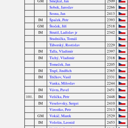
GM
Smejkal, Jan
2509
Sobek, Jaroslav
2266
Sosna, Jan
2413
IM
Špaček, Petr
2393
GM
Štoček, Jiří
2518
IM
Stratil, Ladislav jr
2342
Studnička, Tomáš
Táborský, Rostislav
2229
IM
Talla, Vladimír
2397
IM
Tichý, Vladimír
2318
Tomeček, Jan
2205
IM
Trapl, Jindřich
2365
IM
Tričkov, Vasil
2331
Vanka, Miloslav
2244
IM
Vávra, Pavel
2451
101.
IM
Velička, Petr
2448
IM
Veselovsky, Sergei
2410
Virostko, Petr
2313
GM
Vokáč, Marek
2529
IM
Vološin, Leonid
2453