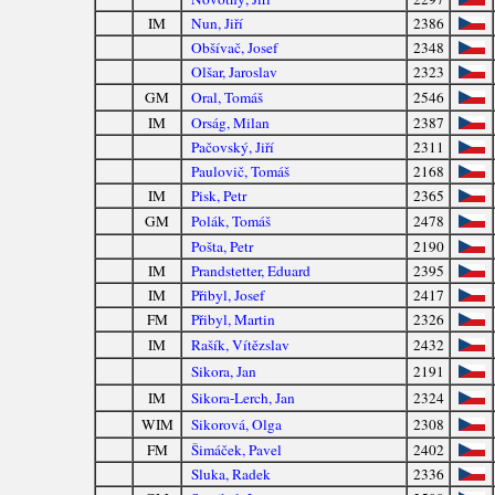
IM
Nun, Jiří
2386
Obšívač, Josef
2348
Olšar, Jaroslav
2323
GM
Oral, Tomáš
2546
IM
Orság, Milan
2387
Pačovský, Jiří
2311
Paulovič, Tomáš
2168
IM
Pisk, Petr
2365
GM
Polák, Tomáš
2478
Pošta, Petr
2190
IM
Prandstetter, Eduard
2395
IM
Přibyl, Josef
2417
FM
Přibyl, Martin
2326
IM
Rašík, Vítězslav
2432
Sikora, Jan
2191
IM
Sikora-Lerch, Jan
2324
WIM
Sikorová, Olga
2308
FM
Šimáček, Pavel
2402
Sluka, Radek
2336