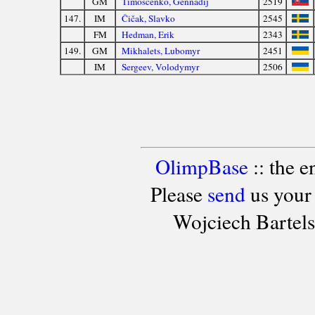
GM
Timoščenko, Gennadij
2519
147.
IM
Čičak, Slavko
2545
FM
Hedman, Erik
2343
149.
GM
Mikhalets, Lubomyr
2451
IM
Sergeev, Volodymyr
2506
OlimpBase
:: the 
Please
send
us your
Wojciech Bartel