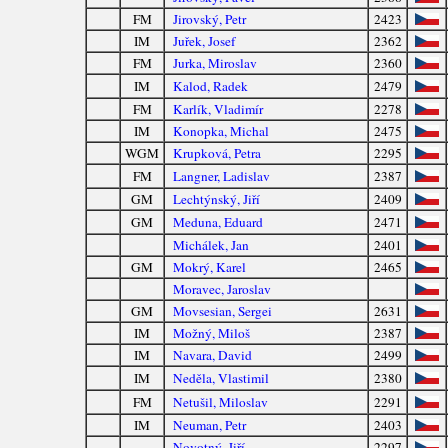
FM
Jirovský, Petr
2423
IM
Juřek, Josef
2362
FM
Jurka, Miroslav
2360
IM
Kalod, Radek
2479
FM
Karlík, Vladimír
2278
IM
Konopka, Michal
2475
WGM
Krupková, Petra
2295
FM
Langner, Ladislav
2387
GM
Lechtýnský, Jiří
2409
GM
Meduna, Eduard
2471
Michálek, Jan
2401
GM
Mokrý, Karel
2465
Moravec, Jaroslav
GM
Movsesian, Sergei
2631
IM
Možný, Miloš
2387
IM
Navara, David
2499
IM
Neděla, Vlastimil
2380
FM
Netušil, Miloslav
2291
IM
Neuman, Petr
2403
Novotný, Jiří
2297