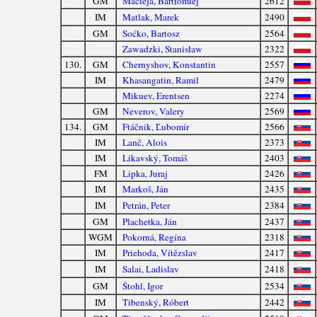
GM
Macieja, Bartłomiej
2612
IM
Matlak, Marek
2490
GM
Soćko, Bartosz
2564
Zawadzki, Stanisław
2322
130.
GM
Chernyshov, Konstantin
2557
IM
Khasangatin, Ramil
2479
Mikuev, Erentsen
2274
GM
Neverov, Valery
2569
134.
GM
Ftáčnik, Ľubomír
2566
IM
Lanč, Alois
2373
IM
Likavský, Tomáš
2403
FM
Lipka, Juraj
2426
IM
Markoš, Ján
2435
IM
Petrán, Peter
2384
GM
Plachetka, Ján
2437
WGM
Pokorná, Regína
2318
IM
Priehoda, Vítězslav
2417
IM
Salai, Ladislav
2418
GM
Štohl, Igor
2534
IM
Tibenský, Róbert
2442