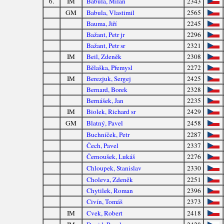
6.
IM
Babula, Milan
2343
GM
Babula, Vlastimil
2565
Bauma, Jiří
2245
Bažant, Petr jr
2296
Bažant, Petr sr
2321
IM
Beil, Zdeněk
2308
Bělaška, Přemysl
2272
IM
Berezjuk, Sergej
2425
Bernard, Borek
2328
Bernášek, Jan
2235
IM
Biolek, Richard sr
2429
GM
Blatný, Pavel
2458
Buchníček, Petr
2287
Čech, Pavel
2337
Černoušek, Lukáš
2276
Chloupek, Stanislav
2330
Choleva, Zdeněk
2251
Chytilek, Roman
2396
Civín, Tomáš
2373
IM
Cvek, Robert
2418