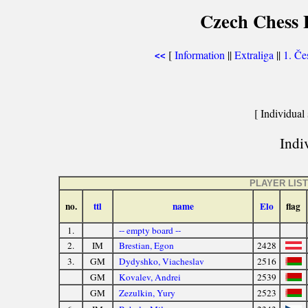
Czech Chess E
[
Information
||
Extraliga
||
1. Če
<<
[ Individual 
Indiv
PLAYER LIST
no.
ttl
name
Elo
flag
1.
-- empty board --
2.
IM
Brestian, Egon
2428
3.
GM
Dydyshko, Viacheslav
2516
GM
Kovalev, Andrei
2539
GM
Zezulkin, Yury
2523