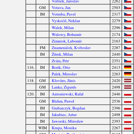
Voříšek, Jaroslav
2262
GM
Votava, Jan
2503
IM
Votruba, Pavel
2317
Vyskočil, Neklan
2279
Walek, Milan
2296
Walowy, Bohumír
2174
Zimniok, Lubomír
2163
FM
Znamenáček, Květoslav
2287
IM
Žůrek, Milan
2440
Zvára, Petr
2351
116.
IM
Borik, Otto
2413
Palek, Miroslav
2263
118.
GM
Klovāns, Jānis
2420
GM
Lanka, Zigurds
2498
120.
IM
Antoniewski, Rafał
2446
GM
Blehm, Paweł
2536
IM
Grabarczyk, Bogdan
2396
IM
Jakubiec, Artur
2498
IM
Jaworski, Mirosław
2393
WIM
Krupa, Monika
2267