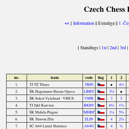
Czech Chess E
[
Information
|| Extraliga ||
1. Če
<<
[ Standings |
1st
|
2nd
|
3rd
|
no.
team
code
flag
1
2
1.
TJ TŽ Třinec
TRIN
●
4½
2.
ŠK Hagemann-Slezan Opava
LBRN
3½
●
3.
ŠK Sokol Vyšehrad - VISUS
VSPR
3
5
4.
TJ Jäkl Karviná
BKRV
6½
1½
5.
ŠK Mahrla Prague
MHRP
1½
5½
6.
ŠK Trinom Zlín
ZLIN
4
2½
7.
SC A64 Lázně Slatinice
A64G
4
½