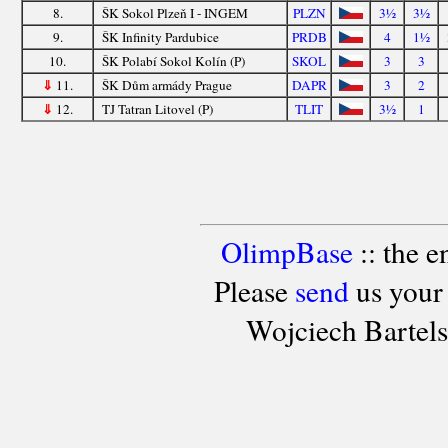
8.
ŠK Sokol Plzeň I - INGEM
PLZN
3½
3½
9.
ŠK Infinity Pardubice
PRDB
4
1½
10.
ŠK Polabí Sokol Kolín (P)
SKOL
3
3
⇓
11.
ŠK Dům armády Prague
DAPR
3
2
⇓
12.
TJ Tatran Litovel (P)
TLIT
3½
1
OlimpBase
:: the 
Please
send
us your
Wojciech Bartel