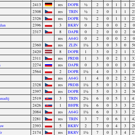
2413
res
DOPR
½
2
0
1
1
2
2308
res
TRIN
½
2
0
1
1
2
2326
res
DOPR
½
2
0
1
1
2
dan
2396
3
BKRV
0
2
0
0
2
0
2317
8
DAPR
0
2
0
0
2
0
res
A64G
0
2
0
0
2
0
2360
res
ZLIN
1½
3
0
3
0
5
2420
8
DOPR
1
3
0
2
1
3
2311
res
PRDB
1
3
0
2
1
3
n
2274
res
DAPR
0
3
0
0
3
0
2564
2
DOPR
1½
4
0
3
1
3
res
A64G
1
4
0
2
2
2
2328
res
PRDB
1½
5
0
3
2
3
2397
res
DOPR
1½
5
0
3
2
3
nadij
2519
3
TRIN
2½
6
0
5
1
4
2426
1
BHPR
1½
6
0
3
3
2
2084
res
A64G
1½
6
0
3
3
2
2281
res
TRIN
3
7
0
6
1
4
ław
2393
5
BKRV
2
7
0
4
3
2
r
2174
res
BKRV
1½
7
0
3
4
2