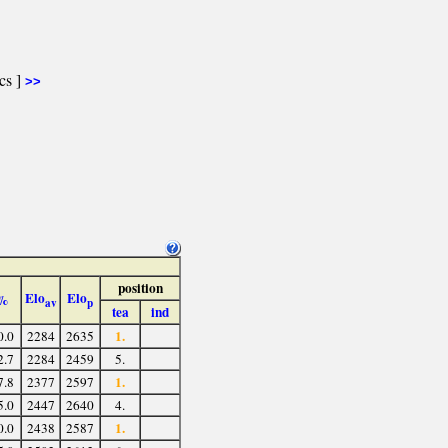
ics ]
>>
position
Elo
Elo
%
av
p
tea
ind
1.
0.0
2284
2635
2.7
2284
2459
5.
1.
7.8
2377
2597
5.0
2447
2640
4.
1.
0.0
2438
2587