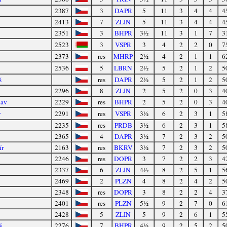
2387
3
DAPR
5
11
3
4
4
4
2413
7
ZLIN
5
11
3
4
4
4
2351
3
BHPR
3½
11
3
1
7
3
2523
3
VSPR
3
4
2
2
0
7
2373
res
MHRP
2½
4
2
1
1
6
2536
5
LBRN
2½
5
2
1
2
5
š
res
DAPR
2½
5
2
1
2
5
2296
8
ZLIN
2
5
2
0
3
4
lav
2229
res
BHPR
2
5
2
0
3
4
v
2291
res
VSPR
3½
6
2
3
1
5
2235
res
PRDB
3½
6
2
3
1
5
2365
4
DAPR
3½
7
2
3
2
5
ír
2163
res
BKRV
3½
7
2
3
2
5
2246
res
DOPR
3
7
2
2
3
4
2337
6
ZLIN
4½
8
2
5
1
5
2469
2
PLZN
4
8
2
4
2
5
2348
res
DOPR
3
8
2
2
4
3
2401
res
PLZN
5½
9
2
7
0
6
2428
5
ZLIN
5
9
2
6
1
5
š
2276
7
BHPR
4½
9
2
5
2
5