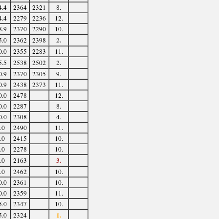
4.4
2364
2321
8.
4.4
2279
2236
12.
8.9
2370
2290
10.
2.
5.0
2362
2398
0.0
2355
2283
11.
2.
5.5
2538
2502
0.9
2370
2305
9.
0.9
2438
2373
11.
0.0
2478
12.
0.0
2287
8.
0.0
2308
4.
.0
2490
11.
.0
2415
10.
.0
2278
10.
3.
.0
2163
.0
2462
10.
0.0
2361
10.
0.0
2359
11.
5.0
2347
10.
1.
5.0
2324