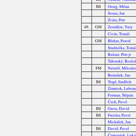
IM
Orság, Milan
Sosna, Jan
Zvára, Petr
49.
GM
Zezulkin, Yury
Civín, Tomáš
GM
Blehm, Paweł
Studnička, Tomá
Bažant, Petr jr
Táborský, Rostis
FM
Netušil, Milosla
Bernášek, Jan
IM
Trapl, Jindřich
Zimniok, Lubom
Forman, Štěpán
Čech, Pavel
IM
Gross, David
IM
Freisler, Pavel
Michálek, Jan
IM
David, Pavel
Černoušek, Luká