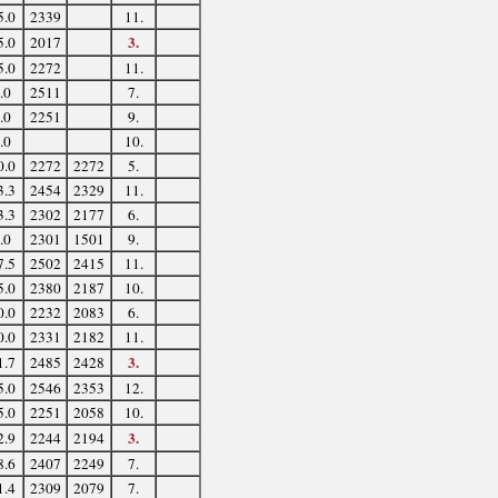
5.0
2339
11.
3.
5.0
2017
5.0
2272
11.
.0
2511
7.
.0
2251
9.
.0
10.
0.0
2272
2272
5.
3.3
2454
2329
11.
3.3
2302
2177
6.
.0
2301
1501
9.
7.5
2502
2415
11.
5.0
2380
2187
10.
0.0
2232
2083
6.
0.0
2331
2182
11.
3.
1.7
2485
2428
5.0
2546
2353
12.
5.0
2251
2058
10.
3.
2.9
2244
2194
8.6
2407
2249
7.
1.4
2309
2079
7.