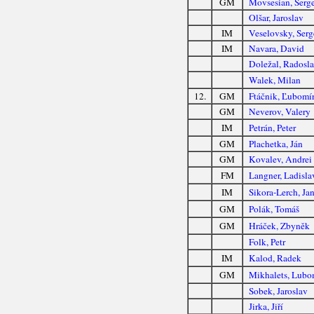
GM
Movsesian, Serge
Olšar, Jaroslav
IM
Veselovsky, Serg
IM
Navara, David
Doležal, Radosla
Walek, Milan
12.
GM
Ftáčnik, Ľubomí
GM
Neverov, Valery
IM
Petrán, Peter
GM
Plachetka, Ján
GM
Kovalev, Andrei
FM
Langner, Ladisla
IM
Sikora-Lerch, Ja
GM
Polák, Tomáš
GM
Hráček, Zbyněk
Folk, Petr
IM
Kalod, Radek
GM
Mikhalets, Lubo
Sobek, Jaroslav
Jirka, Jiří