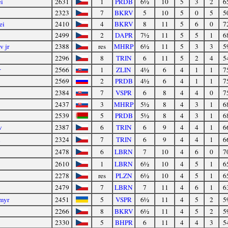
i
2631
1
PRDB
6½
10
5
3
2
6
2323
7
BKRV
5
10
5
0
5
5
ei
2410
4
BKRV
8
11
5
6
0
7
2499
2
DAPR
7½
11
5
5
1
6
v jr
2388
res
MHRP
6½
11
5
3
3
5
2296
8
TRIN
6
11
5
2
4
5
r
2566
1
ZLIN
4½
6
4
1
1
7
2569
2
PRDB
4½
6
4
1
1
7
2384
7
VSPR
6
8
4
4
0
7
2437
3
MHRP
5½
8
4
3
1
6
2539
5
PRDB
5½
8
4
3
1
6
v
2387
6
TRIN
6
9
4
4
1
6
n
2324
7
TRIN
6
9
4
4
1
6
2478
6
LBRN
7
10
4
6
0
7
2610
1
LBRN
6½
10
4
5
1
6
2278
res
PLZN
6½
10
4
5
1
6
2479
7
LBRN
7
11
4
6
1
6
myr
2451
5
VSPR
6½
11
4
5
2
5
2266
8
BKRV
6½
11
4
5
2
5
2330
5
BHPR
6
11
4
4
3
5