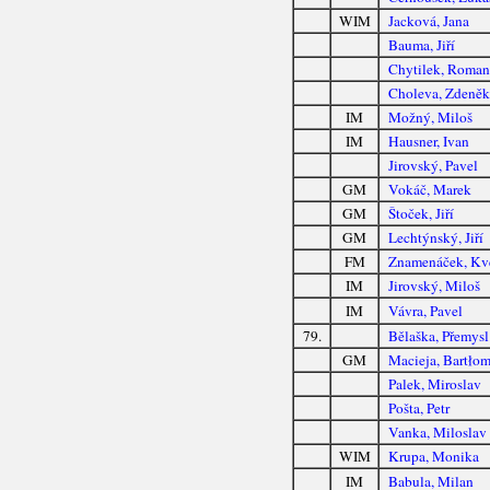
WIM
Jacková, Jana
Bauma, Jiří
Chytilek, Roman
Choleva, Zdeněk
IM
Možný, Miloš
IM
Hausner, Ivan
Jirovský, Pavel
GM
Vokáč, Marek
GM
Štoček, Jiří
GM
Lechtýnský, Jiří
FM
Znamenáček, Kv
IM
Jirovský, Miloš
IM
Vávra, Pavel
79.
Bělaška, Přemysl
GM
Macieja, Bartłom
Palek, Miroslav
Pošta, Petr
Vanka, Miloslav
WIM
Krupa, Monika
IM
Babula, Milan