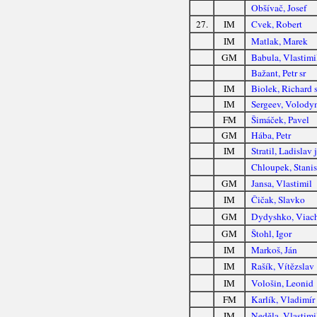
Obšívač, Josef
27.
IM
Cvek, Robert
IM
Matlak, Marek
GM
Babula, Vlastimi
Bažant, Petr sr
IM
Biolek, Richard s
IM
Sergeev, Volody
FM
Šimáček, Pavel
GM
Hába, Petr
IM
Stratil, Ladislav j
Chloupek, Stanis
GM
Jansa, Vlastimil
IM
Čičak, Slavko
GM
Dydyshko, Viach
GM
Štohl, Igor
IM
Markoš, Ján
IM
Rašík, Vítězslav
IM
Vološin, Leonid
FM
Karlík, Vladimír
IM
Neděla, Vlastimi