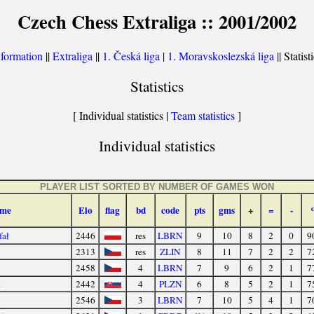
Czech Chess Extraliga :: 2001/2002
nformation
||
Extraliga
||
1. Česká liga
|
1. Moravskoslezská liga
|| Statist
Statistics
[ Individual statistics |
Team statistics
]
Individual statistics
PLAYER LIST SORTED BY NUMBER OF GAMES WON
me
Elo
flag
bd
code
pts
gms
+
=
-
fał
2446
res
LBRN
9
10
8
2
0
9
2313
res
ZLIN
8
11
7
2
2
7
2458
4
LBRN
7
9
6
2
1
7
t
2442
4
PLZN
6
8
5
2
1
7
2546
3
LBRN
7
10
5
4
1
7