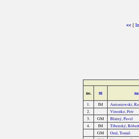
[
I
<<
no.
ttl
na
1.
IM
Antoniewski, Ra
2.
Virostko, Petr
3.
GM
Blatný, Pavel
4.
IM
Tibenský, Róber
GM
Oral, Tomáš