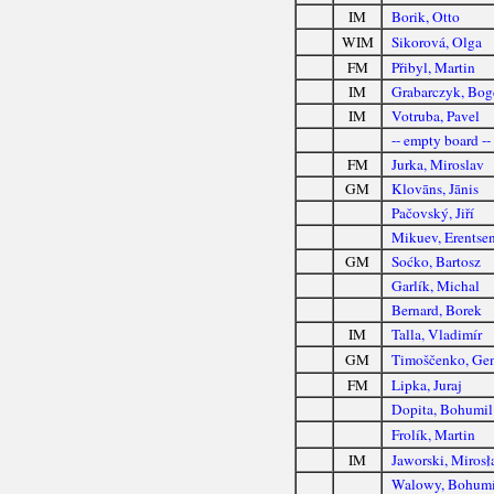
IM
Borik, Otto
WIM
Sikorová, Olga
FM
Přibyl, Martin
IM
Grabarczyk, Bog
IM
Votruba, Pavel
-- empty board --
FM
Jurka, Miroslav
GM
Klovāns, Jānis
Pačovský, Jiří
Mikuev, Erentse
GM
Soćko, Bartosz
Garlík, Michal
Bernard, Borek
IM
Talla, Vladimír
GM
Timoščenko, Gen
FM
Lipka, Juraj
Dopita, Bohumil
Frolík, Martin
IM
Jaworski, Miros
Walowy, Bohumí