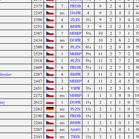
2375
7
PRDB
4
9
2
4
3
4
2245
res
DAPR
4
9
2
4
3
4
2396
4
ZLIN
3½
9
2
3
4
3
2251
8
BHPR
3
9
2
2
5
3
2387
7
MHRP
5½
10
2
7
1
5
2434
res
DOPR
5
10
2
6
2
5
2388
6
PLZN
6½
11
2
9
0
5
2529
1
MHRP
5½
11
2
7
2
5
2518
1
PLZN
5½
11
2
7
2
5
2409
6
PRDB
5½
11
2
7
2
5
ětoslav
2287
6
BHPR
5
11
2
6
3
4
2447
2
MHRP
4
11
2
4
5
3
2451
4
VSPR
3½
11
2
3
6
3
2272
res
MHRP
1
1
1
0
0
10
iej
2612
1
DOPR
1½
2
1
1
0
7
2263
res
PLZN
1½
2
1
1
0
7
2190
res
PRDB
1½
2
1
1
0
7
2244
res
BHPR
1
2
1
0
1
5
2267
res
A64G
1
2
1
0
1
5
2343
res
TRIN
1½
3
1
1
1
5