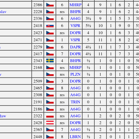
2386
6
MHRP
4
9
1
6
2
4
slav
2228
res
BHPR
4
9
1
6
2
4
2336
6
A64G
3½
9
1
5
3
3
2418
6
VSPR
5½
10
1
9
0
5
2423
res
DOPR
4
10
1
6
3
4
2471
1
VSPR
5
11
1
8
2
4
n
2279
6
DAPR
4½
11
1
7
3
4
2417
7
DOPR
4½
11
1
7
3
4
2343
4
BHPR
½
1
0
1
0
5
2168
res
MHRP
½
1
0
1
0
5
v
res
PLZN
½
1
0
1
0
5
2509
3
DOPR
0
1
0
0
1
0
2465
8
A64G
0
1
0
0
1
0
2308
res
A64G
0
1
0
0
1
0
2191
res
TRIN
0
1
0
0
1
0
2186
res
A64G
0
1
0
0
1
0
sław
2322
res
A64G
1
2
0
2
0
5
2428
res
DOPR
1
2
0
2
0
5
2365
7
A64G
½
2
0
1
1
2
2448
8
LBRN
½
2
0
1
1
2