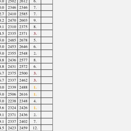
5.0
2502
2612
6.
0.0
2346
2346
7.
2.7
2410
2585
7.
8.2
2470
2603
9.
9.1
2310
2375
8.
3.
4.5
2335
2371
5.0
2485
2678
5.
5.0
2453
2646
6.
2.
5.0
2355
2548
8.8
2436
2577
8.
8.8
2431
2572
6.
3.
6.7
2375
2500
3.
6.7
2337
2462
1.
0.0
2339
2488
1.
5.0
2506
2616
5.0
2238
2348
4.
1.
3.6
2324
2426
2.
9.1
2371
2436
9.1
2337
2402
7.
4.5
2423
2459
12.