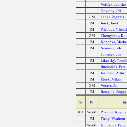
Voříšek, Jaroslav
Novotný, Jiří
GM
Lanka, Zigurds
IM
Juřek, Josef
IM
Priehoda, Vítězs
GM
Chernyshov, Kon
IM
Konopka, Micha
IM
Neuman, Petr
Tomeček, Jan
IM
Likavský, Tomáš
Buchníček, Petr
IM
Jakubiec, Artur
IM
Žůrek, Milan
GM
Votava, Jan
IM
Berezjuk, Sergej
no.
ttl
na
101.
WGM
Pokorná, Regína
IM
Tichý, Vladimír
WGM
Krupková, Petra