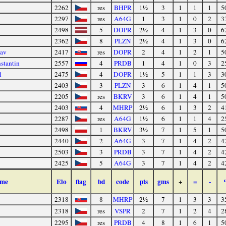
2262
res
BHPR
1½
3
1
1
1
5
2297
res
A64G
1
3
1
0
2
3
2498
5
DOPR
2½
4
1
3
0
6
2362
8
PLZN
2½
4
1
3
0
6
lav
2417
res
DOPR
2
4
1
2
1
5
stantin
2557
4
PRDB
1
4
1
0
3
2
l
2475
4
DOPR
1½
5
1
1
3
3
2403
3
PLZN
3
6
1
4
1
5
2205
res
BKRV
3
6
1
4
1
5
2403
4
MHRP
2½
6
1
3
2
4
2287
res
A64G
1½
6
1
1
4
2
2498
1
BKRV
3½
7
1
5
1
5
2440
2
A64G
3
7
1
4
2
4
2503
3
PRDB
3
7
1
4
2
4
2425
5
A64G
3
7
1
4
2
4
me
Elo
flag
bd
code
pts
gms
+
=
-
2318
8
MHRP
2½
7
1
3
3
3
2318
res
VSPR
2
7
1
2
4
2
2295
res
PRDB
4
8
1
6
1
5