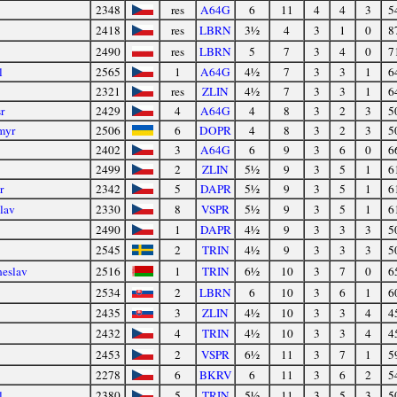
2348
res
A64G
6
11
4
4
3
5
2418
res
LBRN
3½
4
3
1
0
8
2490
res
LBRN
5
7
3
4
0
7
l
2565
1
A64G
4½
7
3
3
1
6
2321
res
ZLIN
4½
7
3
3
1
6
r
2429
4
A64G
4
8
3
2
3
5
myr
2506
6
DOPR
4
8
3
2
3
5
2402
3
A64G
6
9
3
6
0
6
2499
2
ZLIN
5½
9
3
5
1
6
r
2342
5
DAPR
5½
9
3
5
1
6
lav
2330
8
VSPR
5½
9
3
5
1
6
2490
1
DAPR
4½
9
3
3
3
5
2545
2
TRIN
4½
9
3
3
3
5
eslav
2516
1
TRIN
6½
10
3
7
0
6
2534
2
LBRN
6
10
3
6
1
6
2435
3
ZLIN
4½
10
3
3
4
4
2432
4
TRIN
4½
10
3
3
4
4
2453
2
VSPR
6½
11
3
7
1
5
2278
6
BKRV
6
11
3
6
2
5
l
2380
5
TRIN
5½
11
3
5
3
5