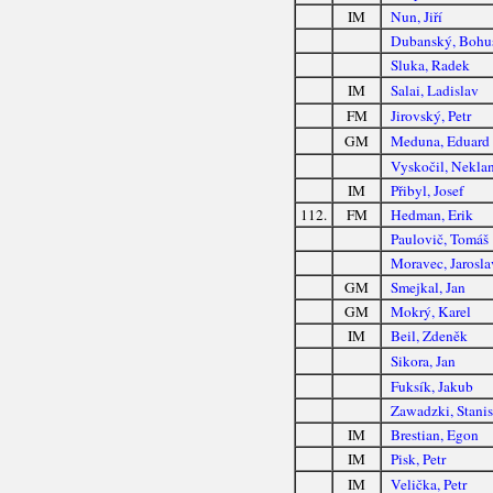
IM
Nun, Jiří
Dubanský, Bohu
Sluka, Radek
IM
Salai, Ladislav
FM
Jirovský, Petr
GM
Meduna, Eduard
Vyskočil, Nekla
IM
Přibyl, Josef
112.
FM
Hedman, Erik
Paulovič, Tomáš
Moravec, Jarosla
GM
Smejkal, Jan
GM
Mokrý, Karel
IM
Beil, Zdeněk
Sikora, Jan
Fuksík, Jakub
Zawadzki, Stani
IM
Brestian, Egon
IM
Pisk, Petr
IM
Velička, Petr