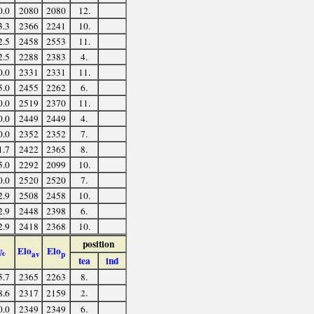
0.0
2080
2080
12.
3.3
2366
2241
10.
2.5
2458
2553
11.
2.5
2288
2383
4.
0.0
2331
2331
11.
5.0
2455
2262
6.
0.0
2519
2370
11.
0.0
2449
2449
4.
0.0
2352
2352
7.
1.7
2422
2365
8.
5.0
2292
2099
10.
0.0
2520
2520
7.
2.9
2508
2458
10.
2.9
2448
2398
6.
2.9
2418
2368
10.
position
Elo
Elo
%
av
p
tea
ind
5.7
2365
2263
8.
2.
8.6
2317
2159
0.0
2349
2349
6.