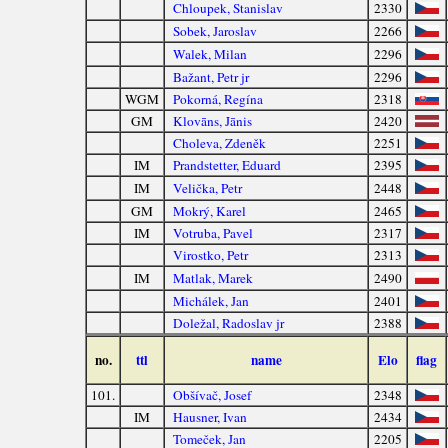
Chloupek, Stanislav
2330
Sobek, Jaroslav
2266
Walek, Milan
2296
Bažant, Petr jr
2296
WGM
Pokorná, Regína
2318
GM
Klovāns, Jānis
2420
Choleva, Zdeněk
2251
IM
Prandstetter, Eduard
2395
IM
Velička, Petr
2448
GM
Mokrý, Karel
2465
IM
Votruba, Pavel
2317
Virostko, Petr
2313
IM
Matlak, Marek
2490
Michálek, Jan
2401
Doležal, Radoslav jr
2388
no.
ttl
name
Elo
flag
101.
Obšívač, Josef
2348
IM
Hausner, Ivan
2434
Tomeček, Jan
2205