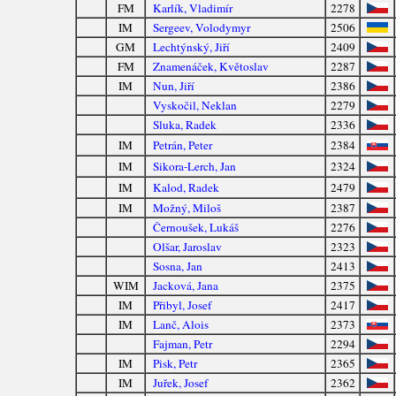
FM
Karlík, Vladimír
2278
IM
Sergeev, Volodymyr
2506
GM
Lechtýnský, Jiří
2409
FM
Znamenáček, Květoslav
2287
IM
Nun, Jiří
2386
Vyskočil, Neklan
2279
Sluka, Radek
2336
IM
Petrán, Peter
2384
IM
Sikora-Lerch, Jan
2324
IM
Kalod, Radek
2479
IM
Možný, Miloš
2387
Černoušek, Lukáš
2276
Olšar, Jaroslav
2323
Sosna, Jan
2413
WIM
Jacková, Jana
2375
IM
Přibyl, Josef
2417
IM
Lanč, Alois
2373
Fajman, Petr
2294
IM
Pisk, Petr
2365
IM
Juřek, Josef
2362