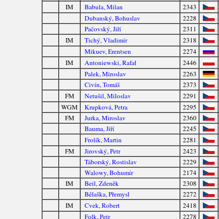
IM
Babula, Milan
2343
Dubanský, Bohuslav
2228
Pačovský, Jiří
2311
IM
Tichý, Vladimír
2318
Mikuev, Erentsen
2274
IM
Antoniewski, Rafał
2446
Palek, Miroslav
2263
Civín, Tomáš
2373
FM
Netušil, Miloslav
2291
WGM
Krupková, Petra
2295
FM
Jurka, Miroslav
2360
Bauma, Jiří
2245
Frolík, Martin
2281
FM
Jirovský, Petr
2423
Táborský, Rostislav
2229
Walowy, Bohumír
2174
IM
Beil, Zdeněk
2308
Bělaška, Přemysl
2272
IM
Cvek, Robert
2418
Folk, Petr
2278