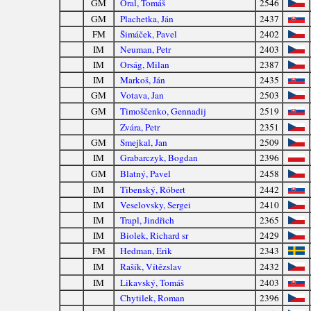
GM
Oral, Tomáš
2546
GM
Plachetka, Ján
2437
FM
Šimáček, Pavel
2402
IM
Neuman, Petr
2403
IM
Orság, Milan
2387
IM
Markoš, Ján
2435
GM
Votava, Jan
2503
GM
Timoščenko, Gennadij
2519
Zvára, Petr
2351
GM
Smejkal, Jan
2509
IM
Grabarczyk, Bogdan
2396
GM
Blatný, Pavel
2458
IM
Tibenský, Róbert
2442
IM
Veselovsky, Sergei
2410
IM
Trapl, Jindřich
2365
IM
Biolek, Richard sr
2429
FM
Hedman, Erik
2343
IM
Rašík, Vítězslav
2432
IM
Likavský, Tomáš
2403
Chytilek, Roman
2396