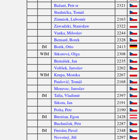
Bažant, Petr sr
2321
Studnička, Tomáš
Zimniok, Lubomír
2163
Zawadzki, Stanisław
2322
Vanka, Miloslav
2244
Bernard, Borek
2328
IM
Borik, Otto
2413
WIM
Sikorová, Olga
2308
Bernášek, Jan
2235
Voříšek, Jaroslav
2262
WIM
Krupa, Monika
2267
Paulovič, Tomáš
2168
Moravec, Jaroslav
IM
Talla, Vladimír
2397
Sikora, Jan
2191
Pošta, Petr
2190
IM
Brestian, Egon
2428
Buchníček, Petr
2287
IM
Freisler, Pavel
2348
Novotný, Jiří
2297