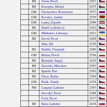
IM
Vávra, Pavel
2451
IM
Konopka, Michal
2475
GM
Chernyshov, Konstantin
2557
GM
Kovalev, Andrei
2539
GM
Lanka, Zigurds
2498
IM
Stratil, Ladislav jr
2342
GM
Mikhalets, Lubomyr
2451
IM
David, Pavel
2428
Jirka, Jiří
2330
IM
Neděla, Vlastimil
2380
GM
Blehm, Paweł
2536
IM
Berezjuk, Sergej
2425
IM
Jaworski, Mirosław
2393
IM
Špaček, Petr
2393
IM
Gross, Štefan
2369
GM
Polák, Tomáš
2478
FM
Langner, Ladislav
2387
Jirovský, Pavel
2388
Čech, Pavel
2337
IM
Salai, Ladislav
2418