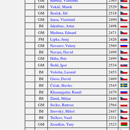
GM
Babula, Vlastimil
2565
GM
Vokáč, Marek
2529
GM
Štoček, Jiří
2518
GM
Jansa, Vlastimil
2490
IM
Jakubiec, Artur
2498
GM
Meduna, Eduard
2471
FM
Lipka, Juraj
2426
GM
Neverov, Valery
2569
IM
Navara, David
2499
GM
Hába, Petr
2499
GM
Štohl, Igor
2534
IM
Vološin, Leonid
2453
IM
Gross, David
2469
IM
Čičak, Slavko
2545
IM
Khasangatin, Ramil
2479
IM
Žůrek, Milan
2440
GM
Soćko, Bartosz
2564
IM
Jirovský, Miloš
2447
IM
Tričkov, Vasil
2331
GM
Zezulkin, Yury
2523