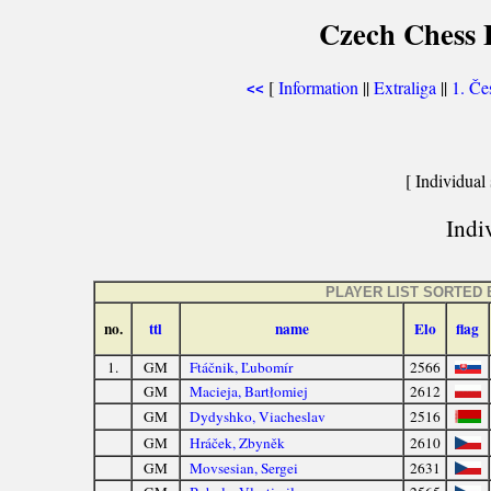
Czech Chess E
[
Information
||
Extraliga
||
1. Če
<<
[ Individual 
Indiv
PLAYER LIST SORTED 
no.
ttl
name
Elo
flag
1.
GM
Ftáčnik, Ľubomír
2566
GM
Macieja, Bartłomiej
2612
GM
Dydyshko, Viacheslav
2516
GM
Hráček, Zbyněk
2610
GM
Movsesian, Sergei
2631