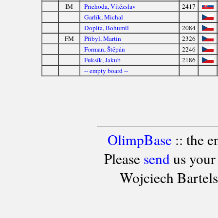
IM
Priehoda, Vítězslav
2417
Garlík, Michal
Dopita, Bohumil
2084
FM
Přibyl, Martin
2326
Forman, Štěpán
2246
Fuksík, Jakub
2186
-- empty board --
OlimpBase
:: the 
Please
send
us your
Wojciech Bartel