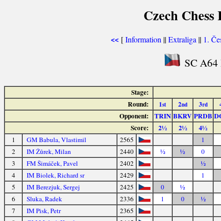
Czech Chess E
[
Information
||
Extraliga
||
1. Če
<<
SC A64 L
Stage:
Round:
1
2
3
st
nd
rd
Opponent:
TRIN
BKRV
PRDB
D
Score:
2½
2½
4½
1
GM Babula, Vlastimil
2565
1
2
IM Žůrek, Milan
2440
½
½
0
3
FM Šimáček, Pavel
2402
½
4
IM Biolek, Richard sr
2429
1
5
IM Berezjuk, Sergej
2425
0
½
6
Sluka, Radek
2336
1
0
½
7
IM Pisk, Petr
2365