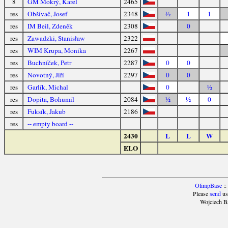
8
GM Mokrý, Karel
2465
res
Obšívač, Josef
2348
½
1
1
res
IM Beil, Zdeněk
2308
0
res
Zawadzki, Stanisław
2322
res
WIM Krupa, Monika
2267
res
Buchníček, Petr
2287
0
0
res
Novotný, Jiří
2297
0
0
res
Garlík, Michal
0
½
res
Dopita, Bohumil
2084
½
½
0
res
Fuksík, Jakub
2186
res
-- empty board --
2430
L
L
W
ELO
OlimpBase
::
Please
send
us
Wojciech B