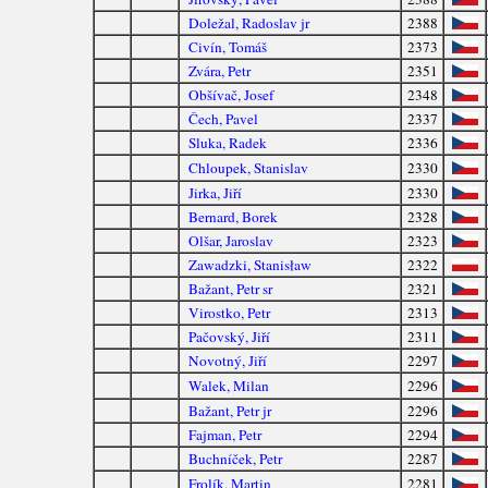
Doležal, Radoslav jr
2388
Civín, Tomáš
2373
Zvára, Petr
2351
Obšívač, Josef
2348
Čech, Pavel
2337
Sluka, Radek
2336
Chloupek, Stanislav
2330
Jirka, Jiří
2330
Bernard, Borek
2328
Olšar, Jaroslav
2323
Zawadzki, Stanisław
2322
Bažant, Petr sr
2321
Virostko, Petr
2313
Pačovský, Jiří
2311
Novotný, Jiří
2297
Walek, Milan
2296
Bažant, Petr jr
2296
Fajman, Petr
2294
Buchníček, Petr
2287
Frolík, Martin
2281