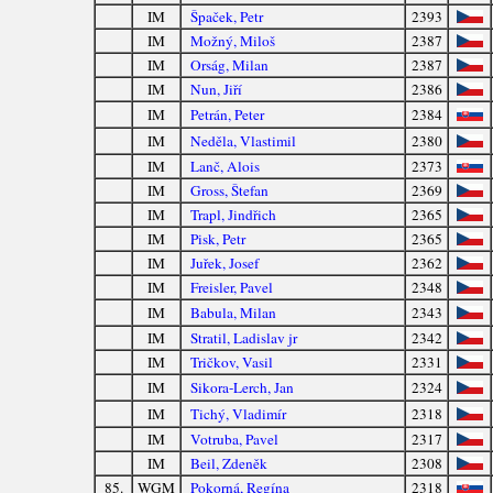
IM
Špaček, Petr
2393
IM
Možný, Miloš
2387
IM
Orság, Milan
2387
IM
Nun, Jiří
2386
IM
Petrán, Peter
2384
IM
Neděla, Vlastimil
2380
IM
Lanč, Alois
2373
IM
Gross, Štefan
2369
IM
Trapl, Jindřich
2365
IM
Pisk, Petr
2365
IM
Juřek, Josef
2362
IM
Freisler, Pavel
2348
IM
Babula, Milan
2343
IM
Stratil, Ladislav jr
2342
IM
Tričkov, Vasil
2331
IM
Sikora-Lerch, Jan
2324
IM
Tichý, Vladimír
2318
IM
Votruba, Pavel
2317
IM
Beil, Zdeněk
2308
85.
WGM
Pokorná, Regína
2318