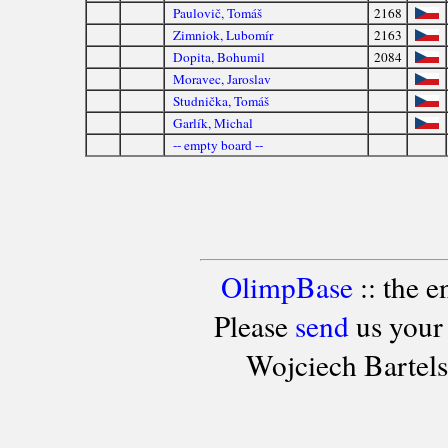
Paulovič, Tomáš
2168
Zimniok, Lubomír
2163
Dopita, Bohumil
2084
Moravec, Jaroslav
Studnička, Tomáš
Garlík, Michal
-- empty board --
OlimpBase
:: the 
Please
send
us your
Wojciech Bartel