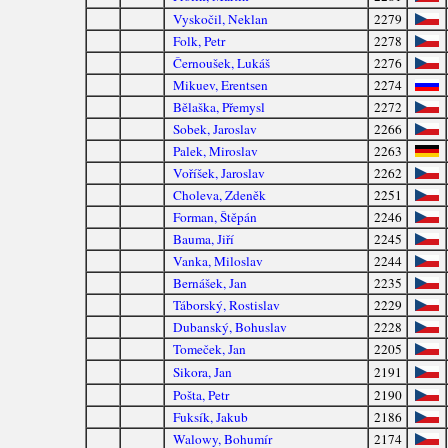
Vyskočil, Neklan
2279
Folk, Petr
2278
Černoušek, Lukáš
2276
Mikuev, Erentsen
2274
Bělaška, Přemysl
2272
Sobek, Jaroslav
2266
Palek, Miroslav
2263
Voříšek, Jaroslav
2262
Choleva, Zdeněk
2251
Forman, Štěpán
2246
Bauma, Jiří
2245
Vanka, Miloslav
2244
Bernášek, Jan
2235
Táborský, Rostislav
2229
Dubanský, Bohuslav
2228
Tomeček, Jan
2205
Sikora, Jan
2191
Pošta, Petr
2190
Fuksík, Jakub
2186
Walowy, Bohumír
2174