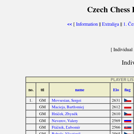
Czech Chess E
[
Information
||
Extraliga
||
1. Če
<<
[ Individual 
Indiv
PLAYER LIS
no.
ttl
name
Elo
flag
1.
GM
Movsesian, Sergei
2631
GM
Macieja, Bartłomiej
2612
GM
Hráček, Zbyněk
2610
GM
Neverov, Valery
2569
GM
Ftáčnik, Ľubomír
2566
GM
Babula, Vlastimil
2565