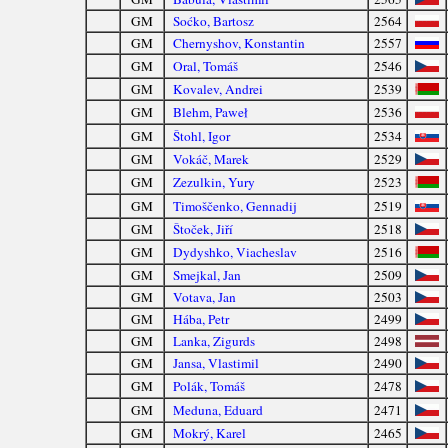
GM
Soćko, Bartosz
2564
GM
Chernyshov, Konstantin
2557
GM
Oral, Tomáš
2546
GM
Kovalev, Andrei
2539
GM
Blehm, Paweł
2536
GM
Štohl, Igor
2534
GM
Vokáč, Marek
2529
GM
Zezulkin, Yury
2523
GM
Timoščenko, Gennadij
2519
GM
Štoček, Jiří
2518
GM
Dydyshko, Viacheslav
2516
GM
Smejkal, Jan
2509
GM
Votava, Jan
2503
GM
Hába, Petr
2499
GM
Lanka, Zigurds
2498
GM
Jansa, Vlastimil
2490
GM
Polák, Tomáš
2478
GM
Meduna, Eduard
2471
GM
Mokrý, Karel
2465