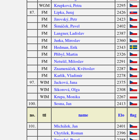
WGM
Krupková, Petra
2295
87.
FM
Lipka, Juraj
2426
FM
Jirovský, Petr
2423
FM
Šimáček, Pavel
2402
FM
Langner, Ladislav
2387
FM
Jurka, Miroslav
2360
FM
Hedman, Erik
2343
FM
Přibyl, Martin
2326
FM
Netušil, Miloslav
2291
FM
Znamenáček, Květoslav
2287
FM
Karlík, Vladimír
2278
97.
WIM
Jacková, Jana
2375
WIM
Sikorová, Olga
2308
WIM
Krupa, Monika
2267
100.
Sosna, Jan
2413
no.
ttl
name
Elo
flag
101.
Michálek, Jan
2401
Chytilek, Roman
2396
Jirovský, Pavel
2388