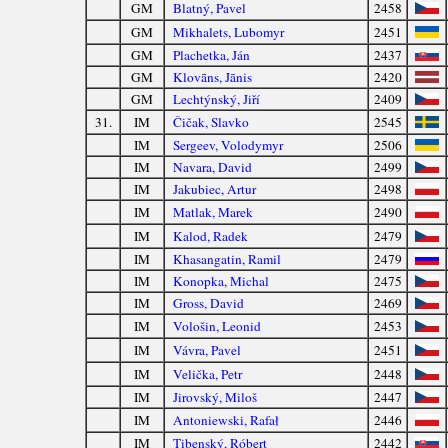
GM
Blatný, Pavel
2458
GM
Mikhalets, Lubomyr
2451
GM
Plachetka, Ján
2437
GM
Klovāns, Jānis
2420
GM
Lechtýnský, Jiří
2409
31.
IM
Čičak, Slavko
2545
IM
Sergeev, Volodymyr
2506
IM
Navara, David
2499
IM
Jakubiec, Artur
2498
IM
Matlak, Marek
2490
IM
Kalod, Radek
2479
IM
Khasangatin, Ramil
2479
IM
Konopka, Michal
2475
IM
Gross, David
2469
IM
Vološin, Leonid
2453
IM
Vávra, Pavel
2451
IM
Velička, Petr
2448
IM
Jirovský, Miloš
2447
IM
Antoniewski, Rafał
2446
IM
Tibenský, Róbert
2442