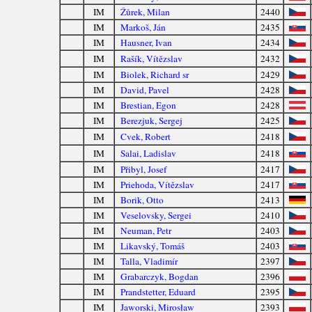
IM
Žůrek, Milan
2440
IM
Markoš, Ján
2435
IM
Hausner, Ivan
2434
IM
Rašík, Vítězslav
2432
IM
Biolek, Richard sr
2429
IM
David, Pavel
2428
IM
Brestian, Egon
2428
IM
Berezjuk, Sergej
2425
IM
Cvek, Robert
2418
IM
Salai, Ladislav
2418
IM
Přibyl, Josef
2417
IM
Priehoda, Vítězslav
2417
IM
Borik, Otto
2413
IM
Veselovsky, Sergei
2410
IM
Neuman, Petr
2403
IM
Likavský, Tomáš
2403
IM
Talla, Vladimír
2397
IM
Grabarczyk, Bogdan
2396
IM
Prandstetter, Eduard
2395
IM
Jaworski, Mirosław
2393