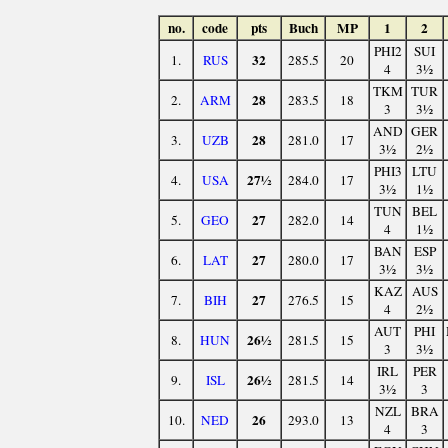
no.
code
pts
Buch
MP
1
2
PHI2
SUI
32
1.
RUS
285.5
20
4
3½
TKM
TUR
28
2.
ARM
283.5
18
3
3½
AND
GER
28
3.
UZB
281.0
17
3½
2½
PHI3
LTU
27½
4.
USA
284.0
17
3½
1½
TUN
BEL
27
5.
GEO
282.0
14
4
1½
BAN
ESP
27
6.
LAT
280.0
17
3½
3½
KAZ
AUS
27
7.
BIH
276.5
15
4
2½
AUT
PHI
26½
8.
HUN
281.5
15
3
3½
IRL
PER
26½
9.
ISL
281.5
14
3½
3
NZL
BRA
26
10.
NED
293.0
13
4
3