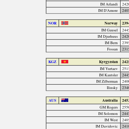
IM Arlandi
242
IM D'Amore
240
NOR
Norway
239
IM Gausel
244
IM Djurhuus
242
IM Bern
239
Fossan
231
KGZ
Kyrgyzstan
242
IM Yurtaev
251
IM Kantsler
244
IM Zilberman
240
Ilinsky
234
AUS
Australia
245
GM Rogers
255
IM Solomon
244
IM West
240
IM Davidovic
241