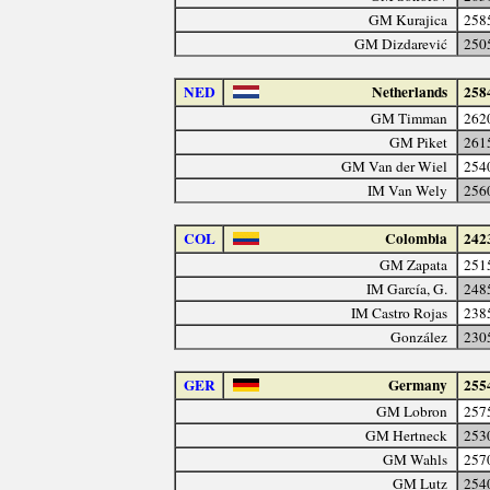
GM Kurajica
258
GM Dizdarević
250
NED
Netherlands
258
GM Timman
262
GM Piket
261
GM Van der Wiel
254
IM Van Wely
256
COL
Colombia
242
GM Zapata
251
IM García, G.
248
IM Castro Rojas
238
González
230
GER
Germany
255
GM Lobron
257
GM Hertneck
253
GM Wahls
257
GM Lutz
254