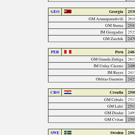
GEO
Georgia
253
GM Azmaiparashvili
261
GM Sturua
254
IM Giorgadze
252
GM Zaichik
247
PER
Peru
248
GM Granda Zuñiga
261
IM Urday Cáceres
248
IM Reyes
241
Oblitas Guerrero
242
CRO
Croatia
250
GM Cebalo
251
GM Lalić
251
GM Dizdar
249
GM Cvitan
250
SWE
Sweden
250