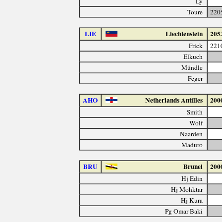
Ly
Toure
220
LIE
Liechtenstein
205
Frick
221
Elkuch
Mündle
Feger
AHO
Netherlands Antilles
200
Smith
Wolf
Naarden
Maduro
BRU
Brunei
200
Hj Edin
Hj Mohktar
Hj Kura
Pg Omar Baki