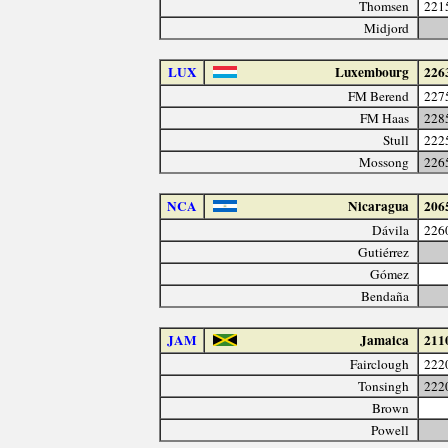
Thomsen
221
Midjord
LUX
Luxembourg
226
FM Berend
227
FM Haas
228
Stull
222
Mossong
226
NCA
Nicaragua
206
Dávila
226
Gutiérrez
Gómez
Bendaña
JAM
Jamaica
211
Fairclough
222
Tonsingh
222
Brown
Powell