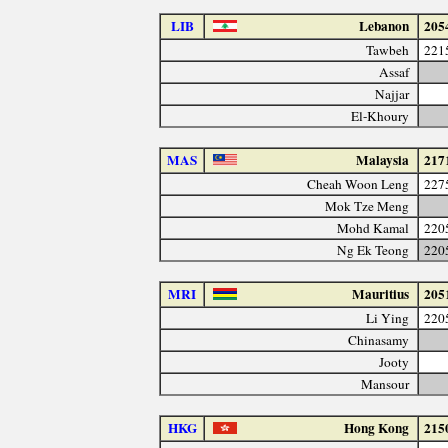
LIB
Lebanon
205
Tawbeh
221
Assaf
Najjar
El-Khoury
MAS
Malaysia
217
Cheah Woon Leng
227
Mok Tze Meng
Mohd Kamal
220
Ng Ek Teong
220
MRI
Mauritius
205
Li Ying
220
Chinasamy
Jooty
Mansour
HKG
Hong Kong
215