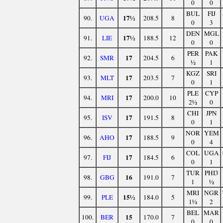
0
0
BUL
FIJ
17½
90.
UGA
208.5
8
0
3
DEN
MGL
17½
91.
LIE
188.5
12
0
0
PER
PAK
17
92.
SMR
204.5
6
½
1
KGZ
SRI
17
93.
MLT
203.5
7
0
1
PLE
CYP
17
94.
MRI
200.0
10
2½
0
CHI
JPN
17
95.
ISV
191.5
8
0
1
NOR
YEM
17
96.
AHO
188.5
9
0
4
COL
UGA
17
97.
FIJ
184.5
6
0
1
TUR
PHI3
16
98.
GBG
191.0
7
1
½
MRI
NGR
15½
99.
PLE
184.0
5
1½
2
BEL
MAR
15
100.
BER
170.0
7
0
0