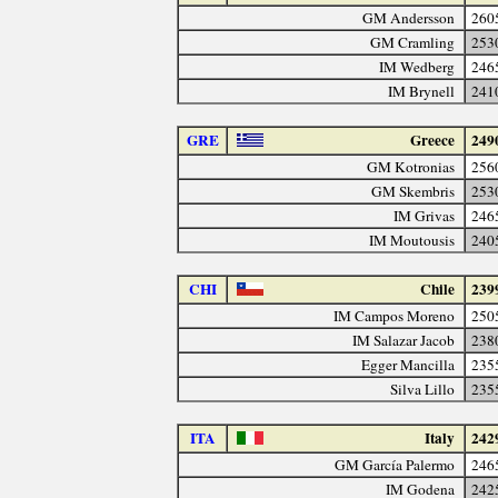
GM Andersson
260
GM Cramling
253
IM Wedberg
246
IM Brynell
241
GRE
Greece
249
GM Kotronias
256
GM Skembris
253
IM Grivas
246
IM Moutousis
240
CHI
Chile
239
IM Campos Moreno
250
IM Salazar Jacob
238
Egger Mancilla
235
Silva Lillo
235
ITA
Italy
242
GM García Palermo
246
IM Godena
242