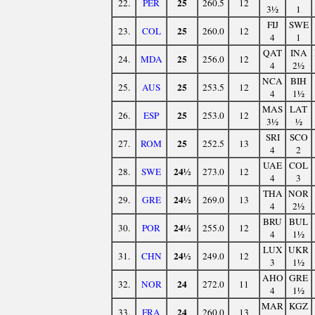
25
22.
PER
260.5
12
3½
1
FIJ
SWE
25
23.
COL
260.0
12
4
1
QAT
INA
25
24.
MDA
256.0
12
4
2½
NCA
BIH
25
25.
AUS
253.5
12
4
1½
MAS
LAT
25
26.
ESP
253.0
12
3½
½
SRI
SCO
25
27.
ROM
252.5
13
4
2
UAE
COL
24½
28.
SWE
273.0
12
4
3
THA
NOR
24½
29.
GRE
269.0
13
4
2½
BRU
BUL
24½
30.
POR
255.0
12
4
1½
LUX
UKR
24½
31.
CHN
249.0
12
3
1½
AHO
GRE
24
32.
NOR
272.0
11
4
1½
MAR
KGZ
24
33.
FRA
260.0
13