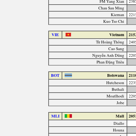
FM Yang Xian
238
Chau Sau Ming
Kiernan
221
Kuo Tso Chi
VIE
Vietnam
215
Từ Hoàng Thông
240
Cao Sang
Nguyễn Anh Dũng
220
Phan Đặng Triều
BOT
Botswana
211
Hutcheson
223
Buthali
Moatlhodi
220
Jobe
MLI
Mali
205
Diallo
Houna