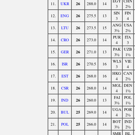
EGY
CHN
26
11.
UKR
288.0
14
3
2½
SIN
FIN
26
12.
ENG
275.5
13
3
4
ANG
USA
26
13.
LTU
273.5
15
3½
2½
PUR
ITA
26
14.
CRO
273.0
14
4
3
PAK
UZB
26
15.
GER
271.0
13
3½
1½
WLS
VIE
26
16.
ISR
270.5
16
3
4
HKG
CAN
26
17.
EST
268.0
16
4
2½
MGL
DEN
26
18.
CSR
268.0
14
4
1½
FAI
POL
26
19.
IND
260.0
13
3½
1½
UGA
POR
25
20.
BUL
269.0
14
4
2½
BOT
IND
25
21.
POL
266.0
14
3½
2½
SMR
ISL