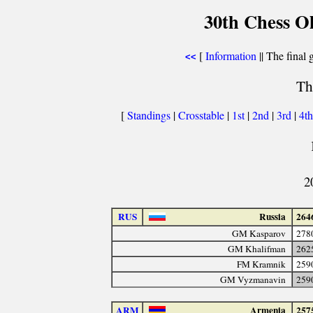
30th Chess O
[
Information
|| The final 
<<
Th
[
Standings
|
Crosstable
|
1st
|
2nd
|
3rd
|
4t
2
RUS
Russia
264
GM Kasparov
278
GM Khalifman
262
FM Kramnik
259
GM Vyzmanavin
259
ARM
Armenia
257