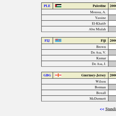
PLE
Palestine
200
Moussa, A.
Yassine
El-Khatib
Abu Mialah
FIJ
Fiji
200
Brown
De Asa, V.
Kumar
De Asa, J.
GBG
Guernsey-Jersey
200
Wilson
Borman
Boxall
McDermott
<<
Standi