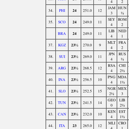
4
2
JAM
HUN
24
34.
PHI
251.0
12
3
½
SEY
ROM
24
35.
SCO
249.0
11
4
2
LIB
NED
24
BRA
249.0
11
4
1
MLT
FRA
23½
37.
KGZ
270.0
9
4
2
JPN
RUS
23½
38.
SUI
269.0
11
4
½
RSA
CHI
23½
39.
ARG
268.5
12
4
2½
PNG
MDA
23½
40.
INA
256.5
10
4
1½
NGR
MEX
23½
41.
SLO
252.5
15
2½
3
GEO
LIB
23½
42.
TUN
241.5
14
0
2½
KEN
EST
23½
43.
CAN
232.0
10
4
1½
MLI
CRO
23
44.
ITA
265.0
12
4
1