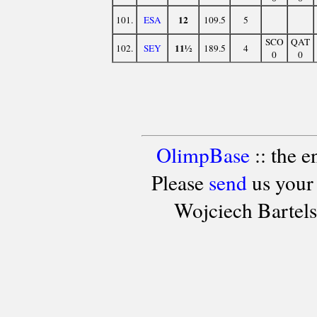
12
101.
ESA
109.5
5
SCO
QAT
11½
102.
SEY
189.5
4
0
0
OlimpBase
:: the 
Please
send
us your
Wojciech Bartel