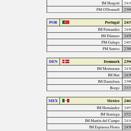
IM Hergott
241
FM O'Donnell
239
POR
Portugal
241
IM Fernandes
244
IM Dâmaso
245
FM Galego
240
FM Santos
238
DEN
Denmark
239
IM Mortensen
243
IM Høi
243
IM Danielsen
239
Borge
233
MEX
Mexico
246
IM Hernández
249
IM Sisniega
252
IM Martín del Campo
241
IM Espinosa Flores
243