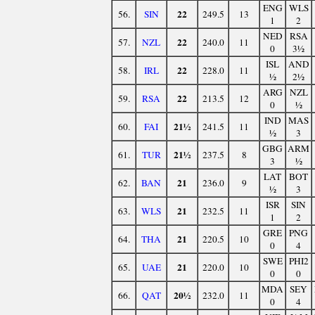
ENG
WLS
22
56.
SIN
249.5
13
1
2
NED
RSA
22
57.
NZL
240.0
11
0
3½
ISL
AND
22
58.
IRL
228.0
11
½
2½
ARG
NZL
22
59.
RSA
213.5
12
0
½
IND
MAS
21½
60.
FAI
241.5
11
½
3
GBG
ARM
21½
61.
TUR
237.5
8
3
½
LAT
BOT
21
62.
BAN
236.0
9
½
3
ISR
SIN
21
63.
WLS
232.5
11
1
2
GRE
PNG
21
64.
THA
220.5
10
0
4
SWE
PHI2
21
65.
UAE
220.0
10
0
0
MDA
SEY
20½
66.
QAT
232.0
11
0
4