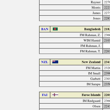
Rayner
227
Morris
222
James
227
Jones
228
BAN
Bangladesh
218
FM Rahman, Z.
236
WIM Hamid
210
FM Rahman, J.
FM Rahman, T.
226
NZL
New Zealand
234
FM Martin
232
IM Small
239
Garbett
230
IM Sarapu
235
FAI
Faroe Islands
220
IM Rødgaard
236
Olsen
224