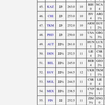
BIH
NCA
23
45.
KAZ
263.0
10
0
4
ISV
ARG
23
46.
CHI
253.0
10
4
1½
ARM
EGY
23
47.
TKM
252.0
10
1
2½
USA
GBG
23
48.
PHI3
250.0
10
½
3½
HUN
LUX
22½
49.
AUT
261.0
11
1
2½
LIE
CSR
22½
50.
DEN
252.5
11
4
2½
BER
GEO
22½
51.
BEL
245.0
11
4
2½
UKR
TKM
22½
52.
EGY
244.5
12
1
1½
CSR
LIE
22½
53.
MGL
244.5
11
0
4
CYP
SLO
22½
54.
MEX
238.5
11
2½
1
ZIM
ENG
22
55.
FIN
252.5
11
3½
0