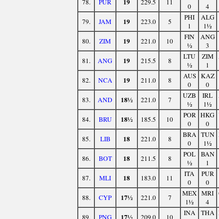
19
78.
PUR
229.5
11
0
4
PHI
ALG
19
79.
JAM
223.0
5
1
1½
FIN
ANG
19
80.
ZIM
221.0
10
½
3
LTU
ZIM
19
81.
ANG
215.5
8
½
1
AUS
KAZ
19
82.
NCA
211.0
8
0
0
UZB
IRL
18½
83.
AND
221.0
7
½
1½
POR
HKG
18½
84.
BRU
185.5
10
0
0
BRA
TUN
18
85.
LIB
221.0
8
0
1½
POL
BAN
18
86.
BOT
211.5
8
½
1
ITA
PUR
18
87.
MLI
183.0
11
0
0
MEX
MRI
17½
88.
CYP
221.0
7
1½
4
INA
THA
17½
89.
PNG
209.0
10