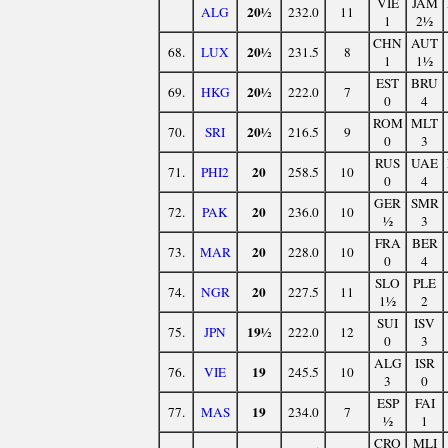
VIE
JAM
20½
ALG
232.0
11
1
2½
CHN
AUT
20½
68.
LUX
231.5
8
1
1½
EST
BRU
20½
69.
HKG
222.0
7
0
4
ROM
MLT
20½
70.
SRI
216.5
9
0
3
RUS
UAE
20
71.
PHI2
258.5
10
0
4
GER
SMR
20
72.
PAK
236.0
10
½
3
FRA
BER
20
73.
MAR
228.0
10
0
4
SLO
PLE
20
74.
NGR
227.5
11
1½
2
SUI
ISV
19½
75.
JPN
222.0
12
0
3
ALG
ISR
19
76.
VIE
245.5
10
3
0
ESP
FAI
19
77.
MAS
234.0
7
½
1
CRO
MLI