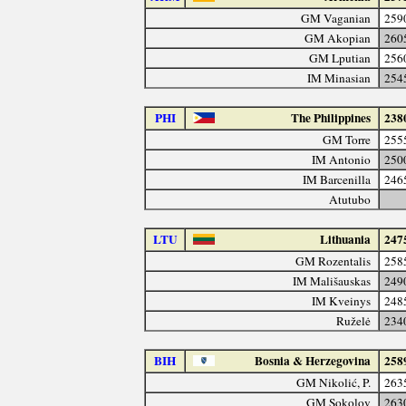
GM Vaganian
259
GM Akopian
260
GM Lputian
256
IM Minasian
254
PHI
The Philippines
238
GM Torre
255
IM Antonio
250
IM Barcenilla
246
Atutubo
LTU
Lithuania
247
GM Rozentalis
258
IM Mališauskas
249
IM Kveinys
248
Ruželė
234
BIH
Bosnia & Herzegovina
258
GM Nikolić, P.
263
GM Sokolov
263