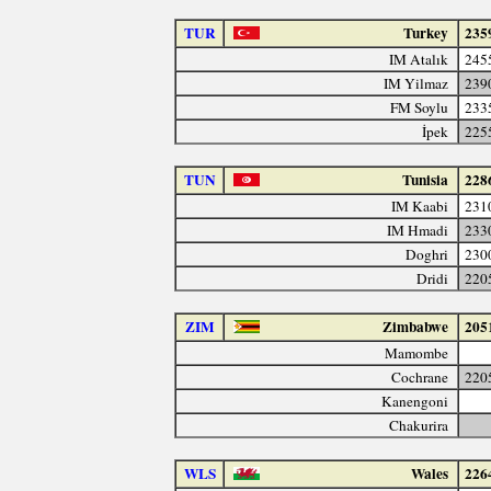
TUR
Turkey
235
IM Atalık
245
IM Yilmaz
239
FM Soylu
233
İpek
225
TUN
Tunisia
228
IM Kaabi
231
IM Hmadi
233
Doghri
230
Dridi
220
ZIM
Zimbabwe
205
Mamombe
Cochrane
220
Kanengoni
Chakurira
WLS
Wales
226