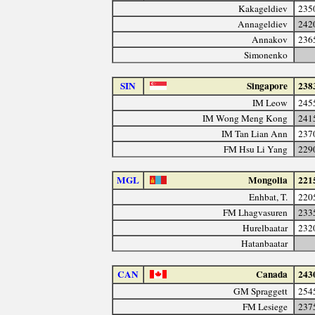
Kakageldiev
235
Annageldiev
242
Annakov
236
Simonenko
SIN
Singapore
238
IM Leow
245
IM Wong Meng Kong
241
IM Tan Lian Ann
237
FM Hsu Li Yang
229
MGL
Mongolia
221
Enhbat, T.
220
FM Lhagvasuren
233
Hurelbaatar
232
Hatanbaatar
CAN
Canada
243
GM Spraggett
254
FM Lesiege
237