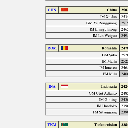
CHN
China
250
IM Xu Jun
253
GM Ye Rongguang
251
IM Liang Jinrong
246
IM Lin Weiguo
249
ROM
Romania
247
GM Şubă
252
IM Marin
252
IM Ionescu
246
FM Milu
240
INA
Indonesia
242
GM Utut Adianto
248
IM Ginting
243
IM Handoko
239
FM Sitanggang
239
TKM
Turkmenistan
228