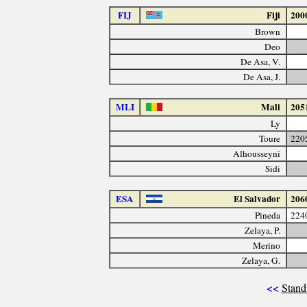
FIJ
Fiji
200
Brown
Deo
De Asa, V.
De Asa, J.
MLI
Mali
205
Ly
Toure
220
Alhousseyni
Sidi
ESA
El Salvador
206
Pineda
224
Zelaya, P.
Merino
Zelaya, G.
<<
Stand