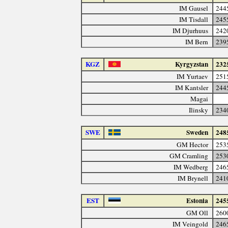
IM Gausel
244
IM Tisdall
245
IM Djurhuus
242
IM Bern
239
KGZ
Kyrgyzstan
232
IM Yurtaev
251
IM Kantsler
244
Magai
Ilinsky
234
SWE
Sweden
248
GM Hector
253
GM Cramling
253
IM Wedberg
246
IM Brynell
241
EST
Estonia
245
GM Oll
260
IM Veingold
246