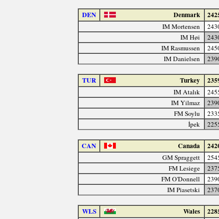
DEN
Denmark
242
IM Mortensen
243
IM Høi
243
IM Rasmussen
245
IM Danielsen
239
TUR
Turkey
235
IM Atalık
245
IM Yilmaz
239
FM Soylu
233
İpek
225
CAN
Canada
242
GM Spraggett
254
FM Lesiege
237
FM O'Donnell
239
IM Piasetski
237
WLS
Wales
228