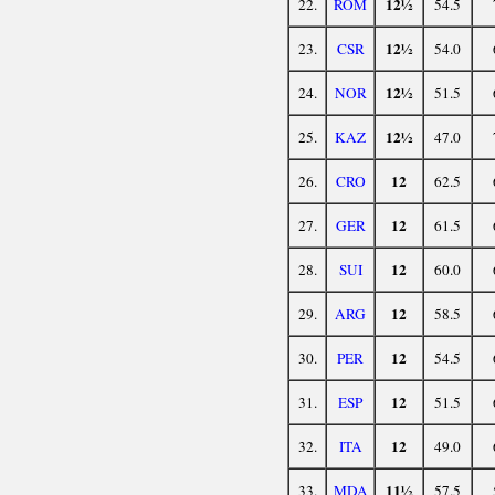
12½
22.
ROM
54.5
12½
23.
CSR
54.0
12½
24.
NOR
51.5
12½
25.
KAZ
47.0
12
26.
CRO
62.5
12
27.
GER
61.5
12
28.
SUI
60.0
12
29.
ARG
58.5
12
30.
PER
54.5
12
31.
ESP
51.5
12
32.
ITA
49.0
11½
33.
MDA
57.5