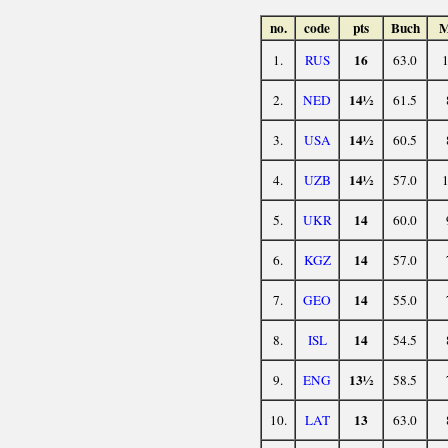
no.
code
pts
Buch
16
1.
RUS
63.0
14½
2.
NED
61.5
14½
3.
USA
60.5
14½
4.
UZB
57.0
14
5.
UKR
60.0
14
6.
KGZ
57.0
14
7.
GEO
55.0
14
8.
ISL
54.5
13½
9.
ENG
58.5
13
10.
LAT
63.0