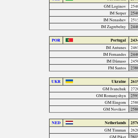
GM Loginov
254
IM Serper
254
IM Nenashev
251
IM Zagrebelny
244
POR
Portugal
243
IM Antunes
246
IM Fernandes
244
IM Dâmaso
245
FM Santos
238
UKR
Ukraine
261
GM Ivanchuk
272
GM Romanyshyn
259
GM Eingorn
258
GM Novikov
258
NED
Netherlands
257
GM Timman
262
GM Piket
261