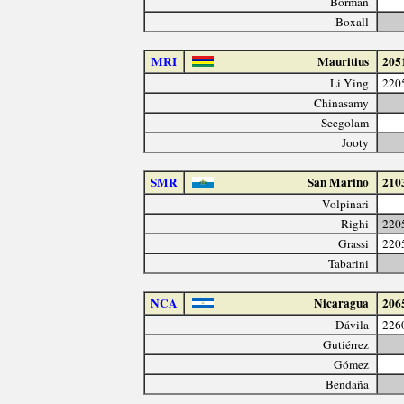
Borman
Boxall
MRI
Mauritius
205
Li Ying
220
Chinasamy
Seegolam
Jooty
SMR
San Marino
210
Volpinari
Righi
220
Grassi
220
Tabarini
NCA
Nicaragua
206
Dávila
226
Gutiérrez
Gómez
Bendaña