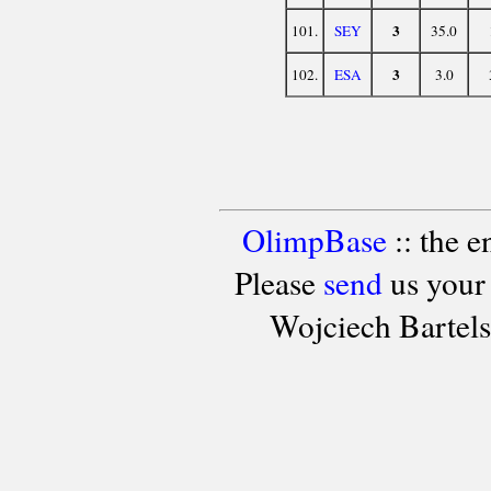
3
101.
SEY
35.0
3
102.
ESA
3.0
OlimpBase
:: the 
Please
send
us your
Wojciech Bartel