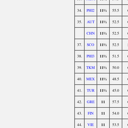
11½
34.
PHI2
55.5
11½
35.
AUT
52.5
11½
CHN
52.5
11½
37.
SCO
52.5
11½
38.
PHI3
51.5
11½
39.
TKM
50.0
11½
40.
MEX
48.5
11½
41.
TUR
45.0
11
42.
GRE
57.5
11
43.
FIN
54.0
11
44.
VIE
53.5