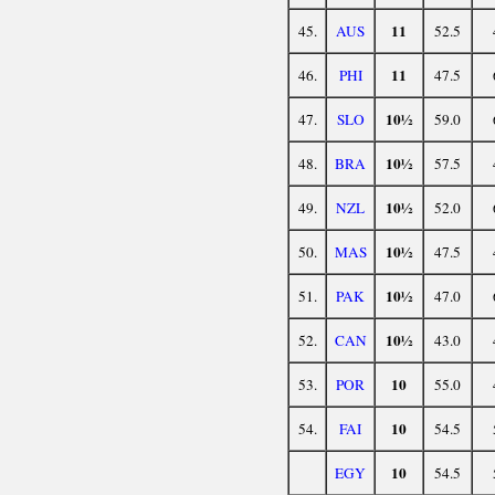
11
45.
AUS
52.5
11
46.
PHI
47.5
10½
47.
SLO
59.0
10½
48.
BRA
57.5
10½
49.
NZL
52.0
10½
50.
MAS
47.5
10½
51.
PAK
47.0
10½
52.
CAN
43.0
10
53.
POR
55.0
10
54.
FAI
54.5
10
EGY
54.5