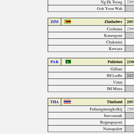
Ng Ek Teong
220
Goh Yoon Wah
ZIM
Zimbabwe
205
Cochrane
220
Kanengoni
Chakurira
Kuwaza
PAK
Pakistan
210
Gillani
IM Lodhi
242
Umar
IM Mirza
THA
Thailand
205
Fufuengmongkolkij
220
Jiravorasuk
Rojprapayont
Nainapalert