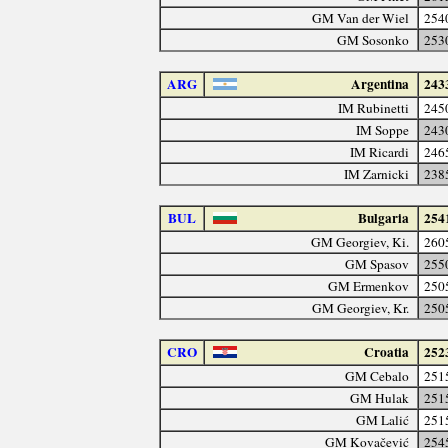
GM Van der Wiel
254
GM Sosonko
253
ARG
Argentina
243
IM Rubinetti
245
IM Soppe
243
IM Ricardi
246
IM Zarnicki
238
BUL
Bulgaria
254
GM Georgiev, Ki.
260
GM Spasov
255
GM Ermenkov
250
GM Georgiev, Kr.
250
CRO
Croatia
252
GM Cebalo
251
GM Hulak
251
GM Lalić
251
GM Kovačević
254