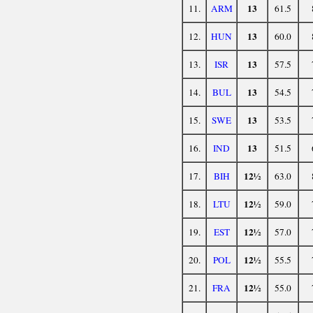
13
11.
ARM
61.5
13
12.
HUN
60.0
13
13.
ISR
57.5
13
14.
BUL
54.5
13
15.
SWE
53.5
13
16.
IND
51.5
12½
17.
BIH
63.0
12½
18.
LTU
59.0
12½
19.
EST
57.0
12½
20.
POL
55.5
12½
21.
FRA
55.0