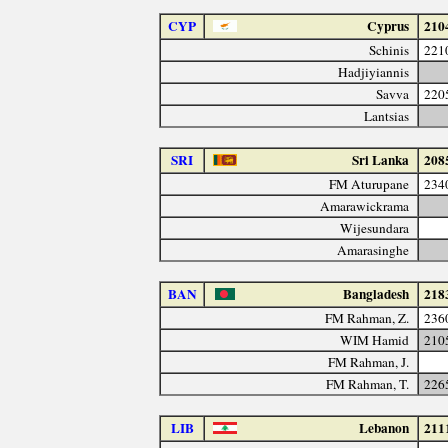
CYP
Cyprus
210
Schinis
221
Hadjiyiannis
Savva
220
Lantsias
SRI
Sri Lanka
208
FM Aturupane
234
Amarawickrama
Wijesundara
Amarasinghe
BAN
Bangladesh
218
FM Rahman, Z.
236
WIM Hamid
210
FM Rahman, J.
FM Rahman, T.
226
LIB
Lebanon
211