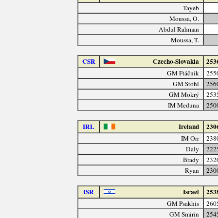
Tayeb
Moussa, O.
Abdul Rahman
Moussa, T.
CSR
Czecho-Slovakia
253
GM Ftáčnik
255
GM Štohl
256
GM Mokrý
253
IM Meduna
250
IRL
Ireland
230
IM Orr
238
Daly
222
Brady
232
Ryan
230
ISR
Israel
253
GM Psakhis
260
GM Smirin
254