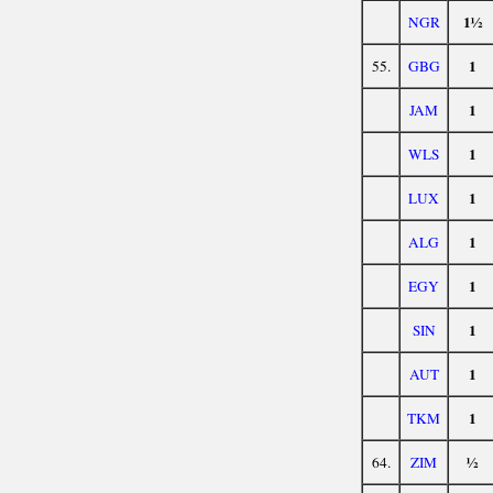
1½
NGR
1
55.
GBG
1
JAM
1
WLS
1
LUX
1
ALG
1
EGY
1
SIN
1
AUT
1
TKM
½
64.
ZIM