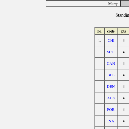
Marry
Standin
no.
code
pts
4
1.
CHI
4
SCO
4
CAN
4
BEL
4
DEN
4
AUS
4
POR
4
INA