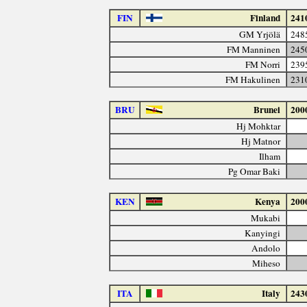
FIN
Finland
241
GM Yrjölä
248
FM Manninen
245
FM Norri
239
FM Hakulinen
231
BRU
Brunei
200
Hj Mohktar
Hj Matnor
Ilham
Pg Omar Baki
KEN
Kenya
200
Mukabi
Kanyingi
Andolo
Miheso
ITA
Italy
243