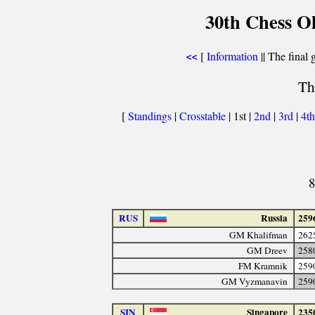
30th Chess O
[
Information
|| The final 
<<
Th
[
Standings
|
Crosstable
| 1st |
2nd
|
3rd
|
4t
8
RUS
Russia
259
GM Khalifman
262
GM Dreev
258
FM Kramnik
259
GM Vyzmanavin
259
SIN
Singapore
235