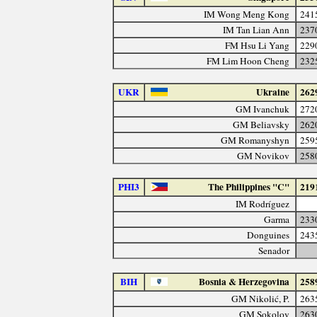
IM Wong Meng Kong
241
IM Tan Lian Ann
237
FM Hsu Li Yang
229
FM Lim Hoon Cheng
232
UKR
Ukraine
262
GM Ivanchuk
272
GM Beliavsky
262
GM Romanyshyn
259
GM Novikov
258
PHI3
The Philippines "C"
219
IM Rodríguez
Garma
233
Donguines
243
Senador
BIH
Bosnia & Herzegovina
258
GM Nikolić, P.
263
GM Sokolov
263