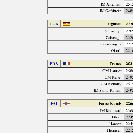
IM Alterman
251
IM Gofshtein
248
UGA
Uganda
223
Naimanye
220
Zabasajja
232
Kamuhangire
221
Okoth
221
FRA
France
252
GM Lautier
258
GM Renet
249
GM Kouatly
251
IM Santo-Roman
249
FAI
Faroe Islands
226
IM Rødgaard
236
Olsen
224
Hansen
224
Thomsen
221