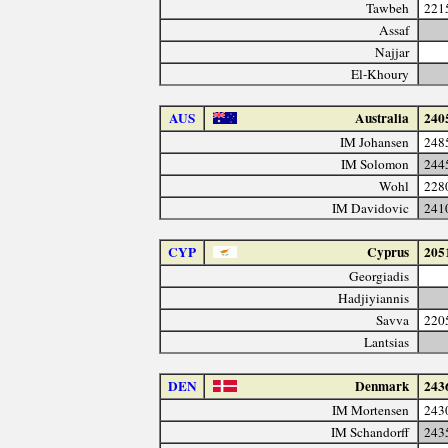
Tawbeh
221
Assaf
Najjar
El-Khoury
AUS
Australia
240
IM Johansen
248
IM Solomon
244
Wohl
228
IM Davidovic
241
CYP
Cyprus
205
Georgiadis
Hadjiyiannis
Savva
220
Lantsias
DEN
Denmark
243
IM Mortensen
243
IM Schandorff
243