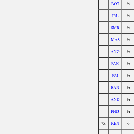
½
BOT
½
IRL
½
SMR
½
MAS
½
ANG
½
PAK
½
FAI
½
BAN
½
AND
½
PHI3
0
75.
KEN