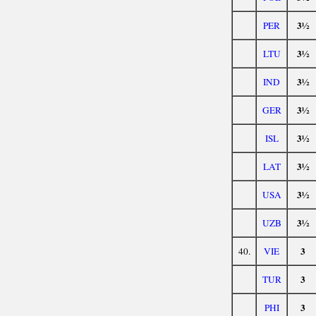
3½
PER
3½
LTU
3½
IND
3½
GER
3½
ISL
3½
LAT
3½
USA
3½
UZB
3
40.
VIE
3
TUR
3
PHI