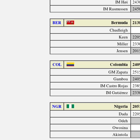
IM Høi
243
IM Rasmussen
245
BER
Bermuda
213
Chudleigh
Keen
220
Miller
233
Jensen
201
COL
Colombia
240
GM Zapata
251
Gamboa
240
IM Castro Rojas
238
IM Gutiérrez
233
NGR
Nigeria
205
Dada
220
Odeh
Owosina
Akintola