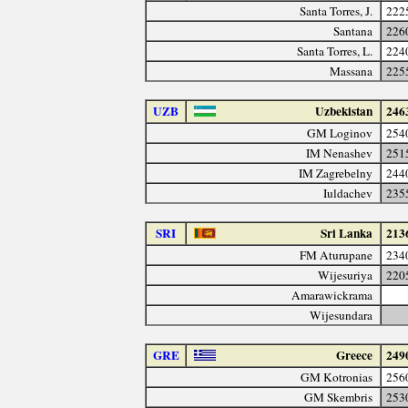
Santa Torres, J.
222
Santana
226
Santa Torres, L.
224
Massana
225
UZB
Uzbekistan
246
GM Loginov
254
IM Nenashev
251
IM Zagrebelny
244
Iuldachev
235
SRI
Sri Lanka
213
FM Aturupane
234
Wijesuriya
220
Amarawickrama
Wijesundara
GRE
Greece
249
GM Kotronias
256
GM Skembris
253