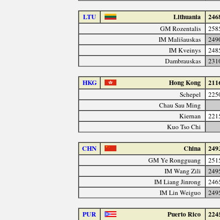
LTU
Lithuania
246
GM Rozentalis
258
IM Mališauskas
249
IM Kveinys
248
Dambrauskas
231
HKG
Hong Kong
211
Schepel
225
Chau Sau Ming
Kiernan
221
Kuo Tso Chi
CHN
China
249
GM Ye Rongguang
251
IM Wang Zili
249
IM Liang Jinrong
246
IM Lin Weiguo
249
PUR
Puerto Rico
224