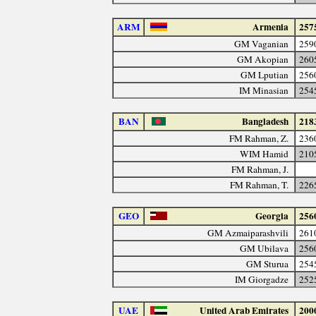
ARM
Armenia
257
GM Vaganian
259
GM Akopian
260
GM Lputian
256
IM Minasian
254
BAN
Bangladesh
218
FM Rahman, Z.
236
WIM Hamid
210
FM Rahman, J.
FM Rahman, T.
226
GEO
Georgia
256
GM Azmaiparashvili
261
GM Ubilava
256
GM Sturua
254
IM Giorgadze
252
UAE
United Arab Emirates
200