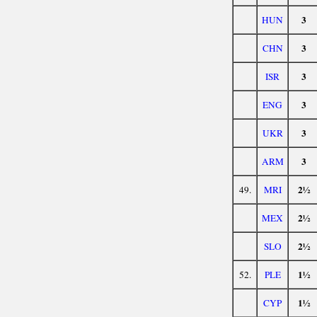
3
HUN
3
CHN
3
ISR
3
ENG
3
UKR
3
ARM
2½
49.
MRI
2½
MEX
2½
SLO
1½
52.
PLE
1½
CYP