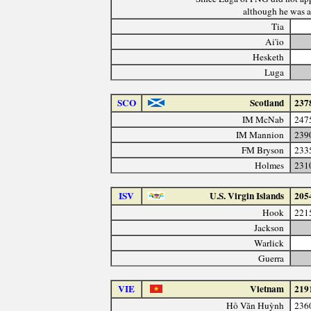
although he was a
Tia
Ai'io
Hesketh
Luga
SCO
Scotland
237
IM McNab
247
IM Mannion
239
FM Bryson
233
Holmes
231
ISV
U.S. Virgin Islands
205
Hook
221
Jackson
Warlick
Guerra
VIE
Vietnam
219
Hồ Văn Huỳnh
236