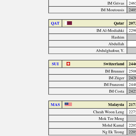
IM Grivas
246
IM Moutousis
240
QAT
Qatar
207
IM Al-Modiahki
229
Hashim
Abdullah
Abdulghafour, Y.
SUI
Switzerland
244
IM Brunner
250
IM Züger
242
IM Franzoni
244
IM Costa
242
MAS
Malaysia
217
Cheah Woon Leng
227
Mok Tze Meng
Mohd Kamal
220
Ng Ek Teong
220