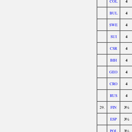
4
COL
4
BUL
4
SWE
4
SUI
4
CSR
4
BIH
4
GEO
4
CRO
4
RUS
3½
29.
FIN
3½
ESP
3½
POL