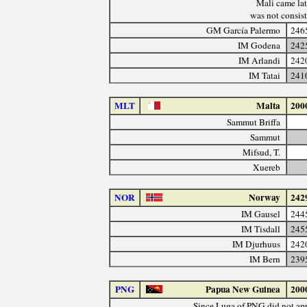
Mali came lat
was not consist
GM García Palermo
246
IM Godena
242
IM Arlandi
242
IM Tatai
241
MLT
Malta
200
Sammut Briffa
Sammut
Mifsud, T.
Xuereb
NOR
Norway
242
IM Gausel
244
IM Tisdall
245
IM Djurhuus
242
IM Bern
239
PNG
Papua New Guinea
200
Since Luga of PNG did not app