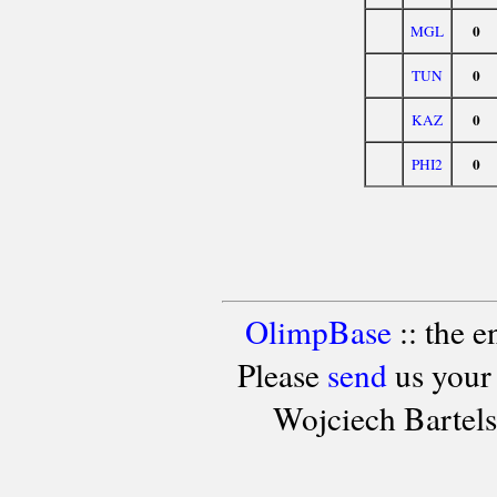
0
MGL
0
TUN
0
KAZ
0
PHI2
OlimpBase
:: the 
Please
send
us your
Wojciech Bartel