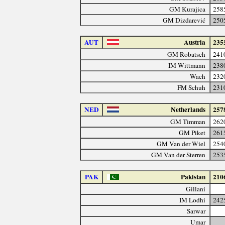
GM Kurajica
258
GM Dizdarević
250
AUT
Austria
235
GM Robatsch
241
IM Wittmann
238
Wach
232
FM Schuh
231
NED
Netherlands
257
GM Timman
262
GM Piket
261
GM Van der Wiel
254
GM Van der Sterren
253
PAK
Pakistan
210
Gillani
IM Lodhi
242
Sarwar
Umar