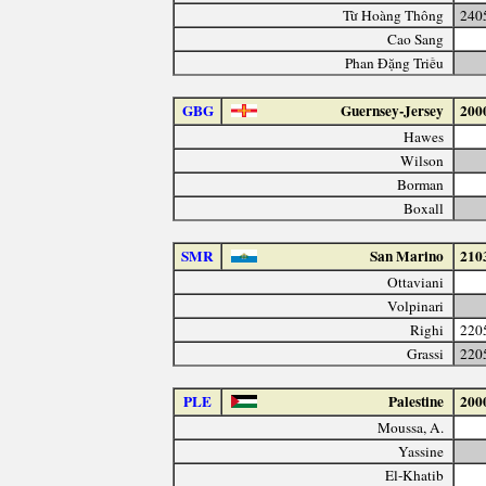
Từ Hoàng Thông
240
Cao Sang
Phan Đặng Triều
GBG
Guernsey-Jersey
200
Hawes
Wilson
Borman
Boxall
SMR
San Marino
210
Ottaviani
Volpinari
Righi
220
Grassi
220
PLE
Palestine
200
Moussa, A.
Yassine
El-Khatib