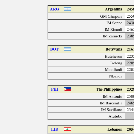
ARG
Argentina
245
GM Cámpora
255
IM Soppe
243
IM Ricardi
246
IM Zarnicki
238
BOT
Botswana
216
Hutcheson
223
Tseleng
220
Moatlhodi
220
Nkunda
PHI
The Philippines
232
IM Antonio
250
IM Barcenilla
246
IM Sevillano
234
Atutubo
LIB
Lebanon
205