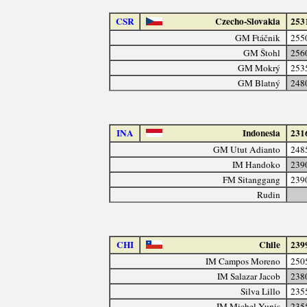
CSR
Czecho-Slovakia
253
GM Ftáčnik
255
GM Štohl
256
GM Mokrý
253
GM Blatný
248
INA
Indonesia
231
GM Utut Adianto
248
IM Handoko
239
FM Sitanggang
239
Rudin
CHI
Chile
239
IM Campos Moreno
250
IM Salazar Jacob
238
Silva Lillo
235
IM Michel Yunis
235