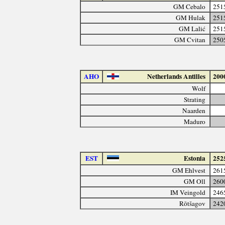
GM Cebalo
251
GM Hulak
251
GM Lalić
251
GM Cvitan
250
AHO
Netherlands Antilles
200
Wolf
Strating
Naarden
Maduro
EST
Estonia
252
GM Ehlvest
261
GM Oll
260
IM Veingold
246
Rõtšagov
242