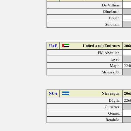
De Villiers
Gluckman
Bouah
Solomon
UAE
United Arab Emirates
206
FM Abdullah
Tayeb
Majid
224
Moussa, O.
NCA
Nicaragua
206
Dávila
226
Gutiérrez
Gómez
Bendaña