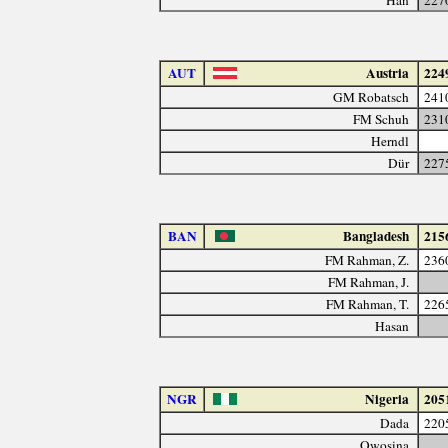
AUT
Austria
224
GM Robatsch
241
FM Schuh
231
Herndl
Dür
227
BAN
Bangladesh
215
FM Rahman, Z.
236
FM Rahman, J.
FM Rahman, T.
226
Hasan
NGR
Nigeria
205
Dada
220
Owosina