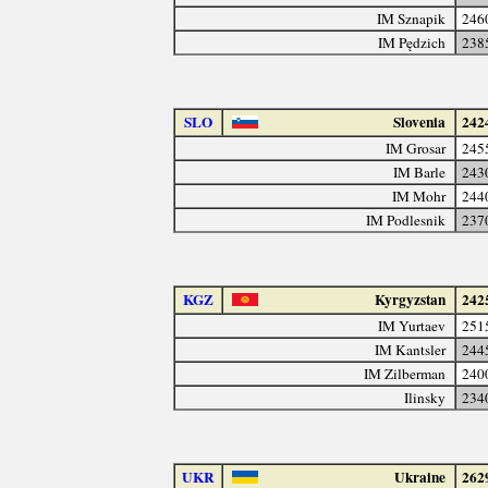
IM Sznapik
246
IM Pędzich
238
SLO
Slovenia
242
IM Grosar
245
IM Barle
243
IM Mohr
244
IM Podlesnik
237
KGZ
Kyrgyzstan
242
IM Yurtaev
251
IM Kantsler
244
IM Zilberman
240
Ilinsky
234
UKR
Ukraine
262