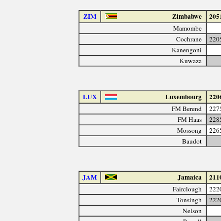
ZIM
Zimbabwe
205
Mamombe
Cochrane
220
Kanengoni
Kuwaza
LUX
Luxembourg
220
FM Berend
227
FM Haas
228
Mossong
226
Baudot
JAM
Jamaica
211
Fairclough
222
Tonsingh
222
Nelson