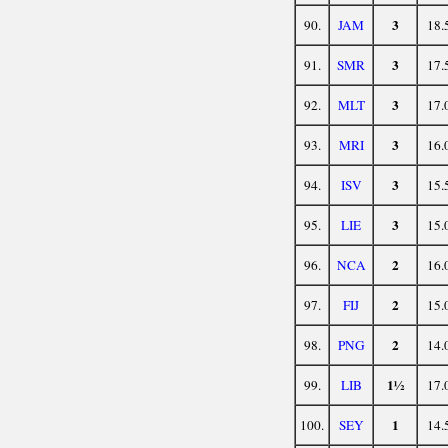
3
90.
JAM
18.
3
91.
SMR
17.
3
92.
MLT
17.
3
93.
MRI
16.
3
94.
ISV
15.
3
95.
LIE
15.
2
96.
NCA
16.
2
97.
FIJ
15.
2
98.
PNG
14.
1½
99.
LIB
17.
1
100.
SEY
14.