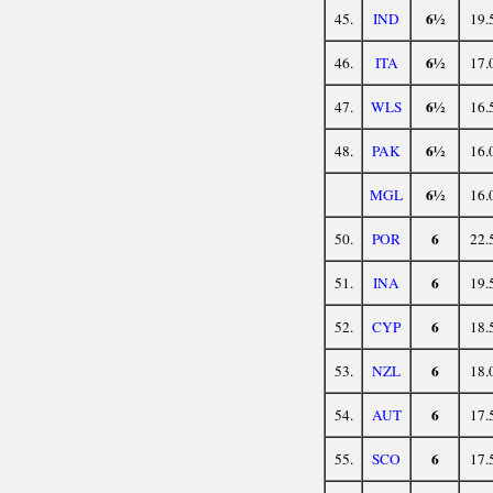
6½
45.
IND
19.
6½
46.
ITA
17.
6½
47.
WLS
16.
6½
48.
PAK
16.
6½
MGL
16.
6
50.
POR
22.
6
51.
INA
19.
6
52.
CYP
18.
6
53.
NZL
18.
6
54.
AUT
17.
6
55.
SCO
17.