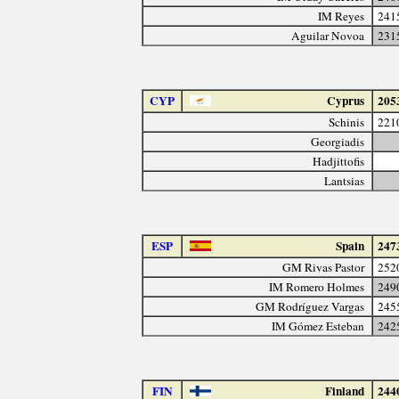
IM Reyes
241
Aguilar Novoa
231
CYP
Cyprus
205
Schinis
221
Georgiadis
Hadjittofis
Lantsias
ESP
Spain
247
GM Rivas Pastor
252
IM Romero Holmes
249
GM Rodríguez Vargas
245
IM Gómez Esteban
242
FIN
Finland
244