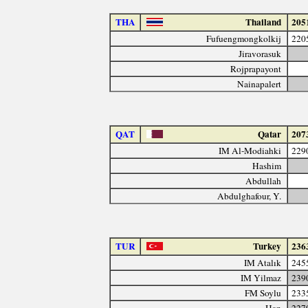
THA
Thailand
205
Fufuengmongkolkij
220
Jiravorasuk
Rojprapayont
Nainapalert
QAT
Qatar
207
IM Al-Modiahki
229
Hashim
Abdullah
Abdulghafour, Y.
TUR
Turkey
236
IM Atalık
245
IM Yilmaz
239
FM Soylu
233
Han
227