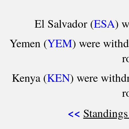
El Salvador (
ESA
) w
Yemen (
YEM
) were withd
r
Kenya (
KEN
) were withd
r
<<
Standings