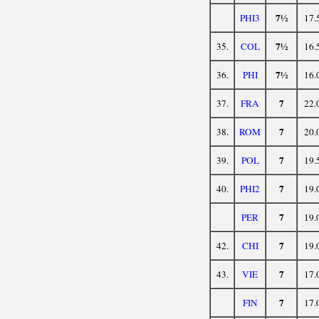
7½
PHI3
17.
7½
35.
COL
16.
7½
36.
PHI
16.
7
37.
FRA
22.
7
38.
ROM
20.
7
39.
POL
19.
7
40.
PHI2
19.
7
PER
19.
7
42.
CHI
19.
7
43.
VIE
17.
7
FIN
17.