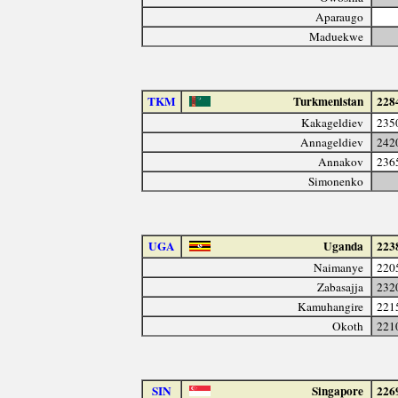
Aparaugo
Maduekwe
TKM
Turkmenistan
228
Kakageldiev
235
Annageldiev
242
Annakov
236
Simonenko
UGA
Uganda
223
Naimanye
220
Zabasajja
232
Kamuhangire
221
Okoth
221
SIN
Singapore
226