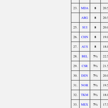
8
23.
MDA
20.
8
ARG
20.
8
25.
SUI
20.
8
26.
CHN
19.
8
27.
AUS
18.
7½
28.
BEL
22.
7½
29.
CSR
21.
7½
30.
DEN
20.
7½
31.
NOR
19.
7½
32.
TKM
18.
7½
33.
MEX
17.