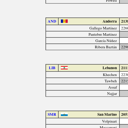
Powell
AND
Andorra
213
Gallego Martínez
226
Pantebre Martínez
García Núñez
Ribera Baztán
229
LIB
Lebanon
211
Khechen
223
Tawbeh
221
Assaf
Najjar
SMR
San Marino
205
Volpinari
Maccapani