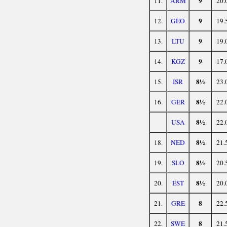
9
11.
ARM
20.
9
12.
GEO
19.
9
13.
LTU
19.
9
14.
KGZ
17.
8½
15.
ISR
23.
8½
16.
GER
22.
8½
USA
22.
8½
18.
NED
21.
8½
19.
SLO
20.
8½
20.
EST
20.
8
21.
GRE
22.
8
22.
SWE
21.