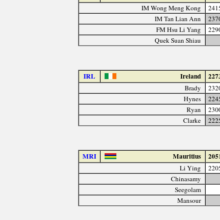
IM Wong Meng Kong
241
IM Tan Lian Ann
237
FM Hsu Li Yang
229
Quek Suan Shiau
IRL
Ireland
227
Brady
232
Hynes
224
Ryan
230
Clarke
222
MRI
Mauritius
205
Li Ying
220
Chinasamy
Seegolam
Mansour