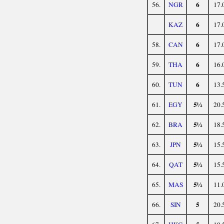
6
56.
NGR
17.
6
KAZ
17.
6
58.
CAN
17.
6
59.
THA
16.
6
60.
TUN
13.
5½
61.
EGY
20.
5½
62.
BRA
18.
5½
63.
JPN
15.
5½
64.
QAT
15.
5½
65.
MAS
11.
5
66.
SIN
20.