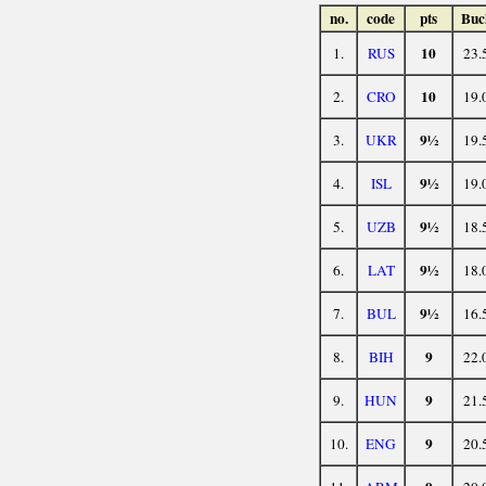
no.
code
pts
Buc
10
1.
RUS
23.
10
2.
CRO
19.
9½
3.
UKR
19.
9½
4.
ISL
19.
9½
5.
UZB
18.
9½
6.
LAT
18.
9½
7.
BUL
16.
9
8.
BIH
22.
9
9.
HUN
21.
9
10.
ENG
20.