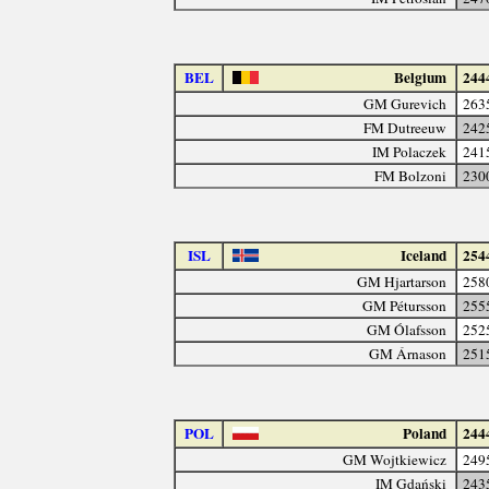
BEL
Belgium
244
GM Gurevich
263
FM Dutreeuw
242
IM Polaczek
241
FM Bolzoni
230
ISL
Iceland
254
GM Hjartarson
258
GM Pétursson
255
GM Ólafsson
252
GM Árnason
251
POL
Poland
244
GM Wojtkiewicz
249
IM Gdański
243