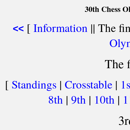
30th Chess O
[
Information
|| The fi
<<
Oly
The f
[
Standings
|
Crosstable
|
1
8th
|
9th
|
10th
|
1
3r