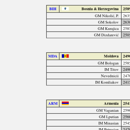
BIH
Bosnia & Herzegovina
258
GM Nikolić, P.
263
GM Sokolov
263
GM Kurajica
258
GM Dizdarević
250
MDA
Moldova
249
GM Bologan
258
IM Titov
249
Nevednicii
247
IM Komliakov
241
ARM
Armenia
254
GM Vaganian
259
GM Lputian
256
IM Minasian
254
IM Petrosian
247