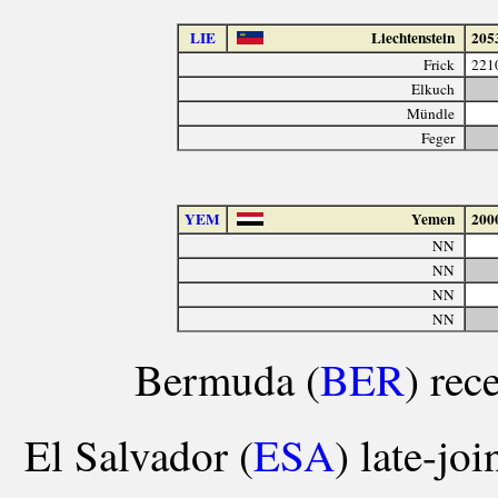
LIE
Liechtenstein
205
Frick
221
Elkuch
Mündle
Feger
YEM
Yemen
200
NN
NN
NN
NN
Bermuda (
BER
) rec
El Salvador (
ESA
) late-jo