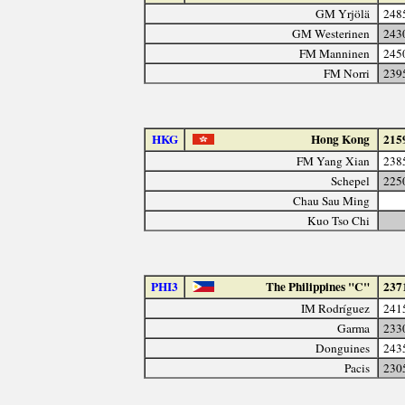
GM Yrjölä
248
GM Westerinen
243
FM Manninen
245
FM Norri
239
HKG
Hong Kong
215
FM Yang Xian
238
Schepel
225
Chau Sau Ming
Kuo Tso Chi
PHI3
The Philippines "C"
237
IM Rodríguez
241
Garma
233
Donguines
243
Pacis
230