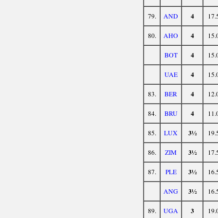
4
79.
AND
17.
4
80.
AHO
15.
4
BOT
15.
4
UAE
15.
4
83.
BER
12.
4
84.
BRU
11.
3½
85.
LUX
19.
3½
86.
ZIM
17.
3½
87.
PLE
16.
3½
ANG
16.
3
89.
UGA
19.