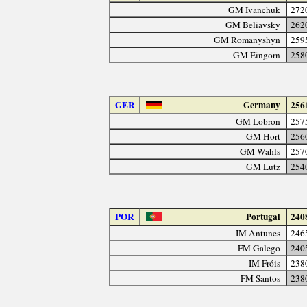
GM Ivanchuk
272
GM Beliavsky
262
GM Romanyshyn
259
GM Eingorn
258
GER
Germany
256
GM Lobron
257
GM Hort
256
GM Wahls
257
GM Lutz
254
POR
Portugal
240
IM Antunes
246
FM Galego
240
IM Fróis
238
FM Santos
238