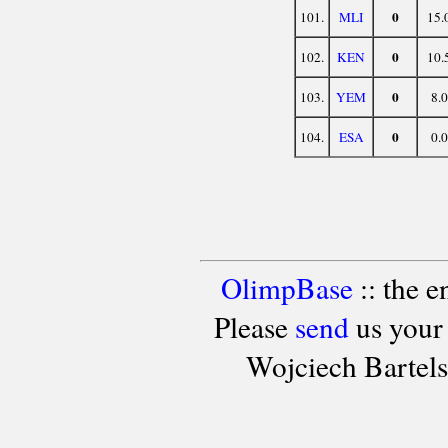
0
101.
MLI
15.
0
102.
KEN
10.
0
103.
YEM
8.0
0
104.
ESA
0.0
OlimpBase
:: the 
Please
send
us your
Wojciech Bartel