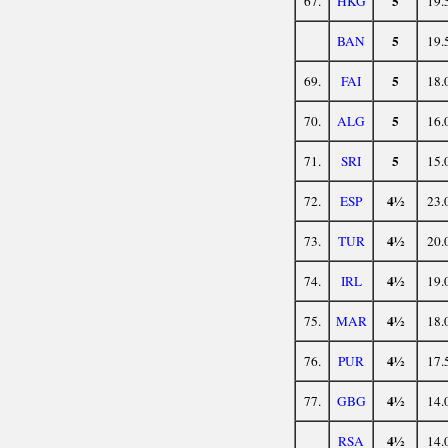
5
67.
HKG
19.
5
BAN
19.
5
69.
FAI
18.
5
70.
ALG
16.
5
71.
SRI
15.
4½
72.
ESP
23.
4½
73.
TUR
20.
4½
74.
IRL
19.
4½
75.
MAR
18.
4½
76.
PUR
17.
4½
77.
GBG
14.
4½
RSA
14.