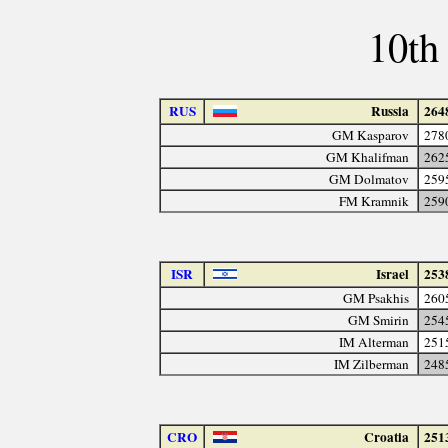
10th
RUS
Russia
264
GM Kasparov
278
GM Khalifman
262
GM Dolmatov
259
FM Kramnik
259
ISR
Israel
253
GM Psakhis
260
GM Smirin
254
IM Alterman
251
IM Zilberman
248
CRO
Croatia
251