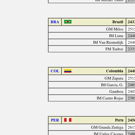
BRA
Brazil
243
GM Milos
251
IM Lima
244
IM Van Riemsdijk
244
FM Tsuboi
233
COL
Colombia
244
GM Zapata
251
IM García, G.
248
Gamboa
240
IM Castro Rojas
238
PER
Peru
245
GM Granda Zuñiga
261
IM Urday Cáceres
248