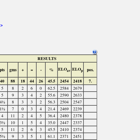
>>
RESULTS
ELO
ELO
pts
gms
+
=
-
%
pos.
av
p
40
88
18
44
26
45.5
2454
2418
7.
5
8
2
6
0
62.5
2584
2679
5
9
3
4
2
55.6
2590
2633
4½
8
3
3
2
56.3
2504
2547
1½
7
0
3
4
21.4
2469
2239
4
11
2
4
5
36.4
2480
2378
3½
10
1
5
4
35.0
2447
2337
5
11
2
6
3
45.5
2410
2374
5½
9
3
5
1
61.1
2371
2451