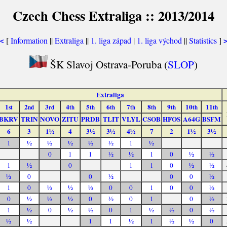
Czech Chess Extraliga :: 2013/2014
[
Information
||
Extraliga
||
1. liga západ
|
1. liga východ
||
Statistics
]
<
ŠK Slavoj Ostrava-Poruba (
SLOP
)
Extraliga
1
2
3
4
5
6
7
8
9
10
11
st
nd
rd
th
th
th
th
th
th
th
th
BKRV
TRIN
NOVO
ZITU
PRDB
TLIT
VLYL
CSOB
HFOS
A64G
BSFM
6
3
1½
4
3½
3½
4½
7
2
1½
3½
1
½
½
½
½
½
1
½
0
1
1
½
½
1
0
½
½
1
½
0
1
1
0
½
½
½
0
0
½
0
0
½
1
0
½
½
½
0
0
1
0
0
½
0
½
½
½
0
½
0
1
0
½
1
½
0
½
½
0
1
½
½
0
½
½
½
1
1
½
1
½
½
0