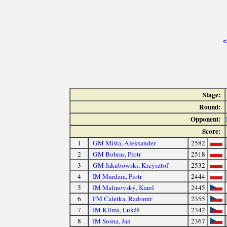
<
Stage:
Round:
Opponent:
Score:
1
GM Miśta, Aleksander
2582
2
GM Bobras, Piotr
2518
3
GM Jakubowski, Krzysztof
2532
4
IM Murdzia, Piotr
2444
5
IM Malinovský, Karel
2445
6
FM Caletka, Radomír
2355
7
IM Klíma, Lukáš
2342
8
IM Sosna, Jan
2367