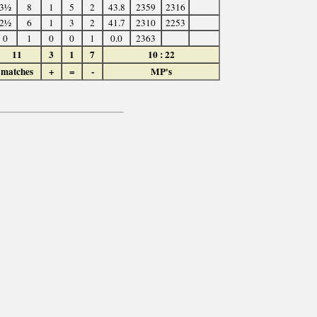
3½
8
1
5
2
43.8
2359
2316
2½
6
1
3
2
41.7
2310
2253
0
1
0
0
1
0.0
2363
11
3
1
7
10 : 22
matches
+
=
-
MP's