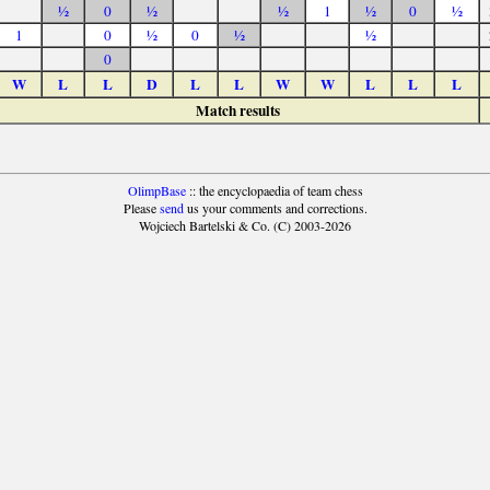
½
0
½
½
1
½
0
½
1
0
½
0
½
½
0
W
L
L
D
L
L
W
W
L
L
L
Match results
OlimpBase
:: the encyclopaedia of team chess
Please
send
us your comments and corrections.
Wojciech Bartelski & Co. (C) 2003-2026