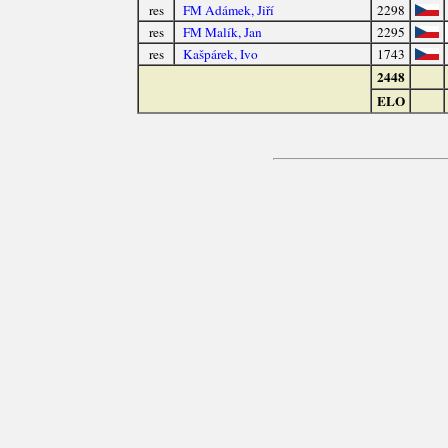
res
FM Adámek, Jiří
2298
res
FM Malík, Jan
2295
res
Kašpárek, Ivo
1743
2448
ELO