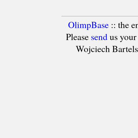
OlimpBase
:: the 
Please
send
us your
Wojciech Bartel