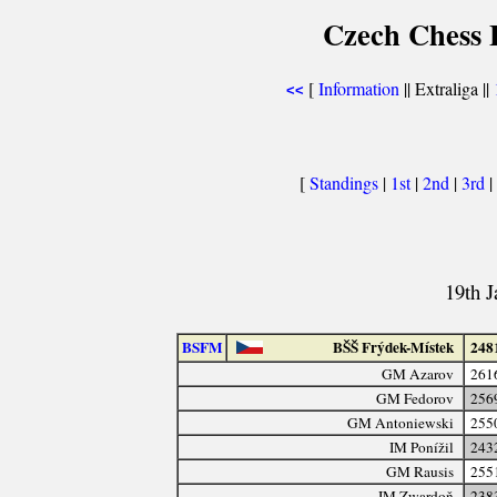
Czech Chess E
[
Information
|| Extraliga ||
<<
[
Standings
|
1st
|
2nd
|
3rd
|
19th J
BSFM
BŠŠ Frýdek-Místek
248
GM Azarov
261
GM Fedorov
256
GM Antoniewski
255
IM Ponížil
243
GM Rausis
255
IM Zwardoň
238