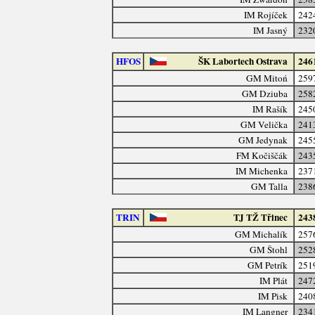
IM Rojíček
242
IM Jasný
232
HFOS
ŠK Labortech Ostrava
246
GM Mitoń
259
GM Dziuba
258
IM Rašík
245
GM Velička
241
GM Jedynak
245
FM Kočiščák
243
IM Michenka
237
GM Talla
238
TRIN
TJ TŽ Třinec
243
GM Michalík
257
GM Štohl
252
GM Petrík
251
IM Plát
247
IM Pisk
240
IM Langner
234