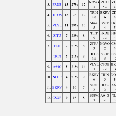
NOVO
ZITU
VL
13
3.
PRDB
27½
12
3
5½
4
TRIN
BKRV
ZI
13
4.
HFOS
26
12
4½
6
4
A64G
BSFM
PR
11
5.
VLYL
29½
15
5
4
3
TLIT
PRDB
HF
7
6.
ZITU
23½
8
5
2½
3
ZITU
NOVO
CS
7
7.
TLIT
21½
8
3
2
4
HFOS
SLOP
BS
7
TRIN
21½
8
3½
5
VLYL
CSOB
BK
5
9.
A64G
21½
14
3
7½
BKRV
TRIN
NO
4
10.
SLOP
21½
9
6
3
1
SLOP
HFOS
A6
4
11.
BKRV
16
7
2
2
BSFM
A64G
TL
0
12.
CSOB
16
8
3
½
3