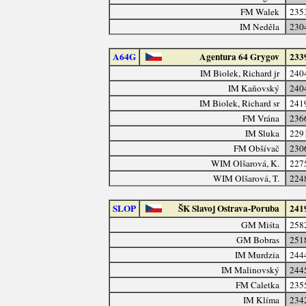
FM Walek
235
IM Neděla
230
A64G
Agentura 64 Grygov
233
IM Biolek, Richard jr
240
IM Kaňovský
240
IM Biolek, Richard sr
241
FM Vrána
236
IM Sluka
229
FM Obšívač
230
WIM Olšarová, K.
227
WIM Olšarová, T.
224
SLOP
ŠK Slavoj Ostrava-Poruba
241
GM Miśta
258
GM Bobras
251
IM Murdzia
244
IM Malinovský
244
FM Caletka
235
IM Klíma
234