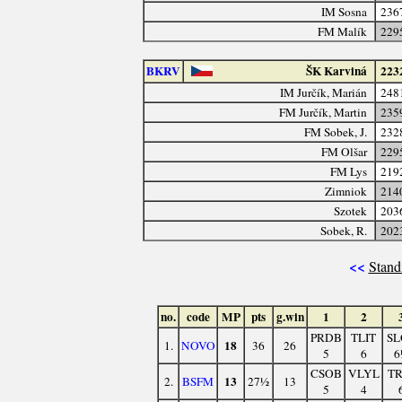
IM Sosna
236
FM Malík
229
BKRV
ŠK Karviná
223
IM Jurčík, Marián
248
FM Jurčík, Martin
235
FM Sobek, J.
232
FM Olšar
229
FM Lys
219
Zimniok
214
Szotek
203
Sobek, R.
202
<<
Stand
no.
code
MP
pts
g.win
1
2
PRDB
TLIT
SL
18
1.
NOVO
36
26
5
6
6
CSOB
VLYL
TR
13
2.
BSFM
27½
13
5
4