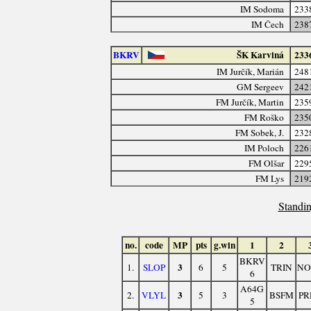
IM Sodoma
233
IM Čech
238
BKRV
ŠK Karviná
233
IM Jurčík, Marián
248
GM Sergeev
242
FM Jurčík, Martin
235
FM Roško
235
FM Sobek, J.
232
IM Poloch
226
FM Olšar
229
FM Lys
219
Standin
no.
code
MP
pts
g.win
1
2
BKRV
3
1.
SLOP
6
5
TRIN
NO
6
A64G
3
2.
VLYL
5
3
BSFM
PR
5