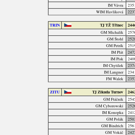
IM Vávra
235
WIM Havlíková
223
TRIN
TJ TŽ Třinec
244
GM Michalík
257
GM Štohl
252
GM Petrík
251
IM Plát
247
IM Pisk
240
IM Chytilek
237
IM Langner
234
FM Walek
235
ZITU
TJ Zikuda Turnov
246
GM Ftáčnik
254
GM Cyborowski
252
IM Konopka
241
GM Polák
250
GM Bindrich
256
GM Vokáč
242