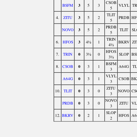
CSOB
3
BSFM
5
3
VLYL
TR
5
TLIT
3
4.
ZITU
5
2
PRDB
HF
5
PRDB
3
NOVO
5
2
TLIT
SL
5
TRIN
3
6.
HFOS
4½
1
BKRV
ZI
4½
HFOS
0
7.
TRIN
3½
0
SLOP
BS
3½
BSFM
0
8.
CSOB
3
1
A64G
TL
3
VLYL
0
A64G
3
1
CSOB
BK
3
ZITU
0
10.
TLIT
3
0
NOVO
CS
3
NOVO
0
PRDB
3
0
ZITU
VL
3
SLOP
0
12.
BKRV
2
1
HFOS
A6
2