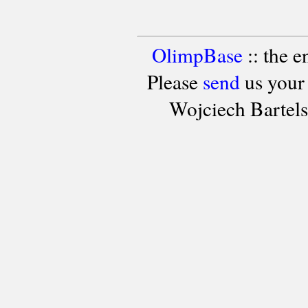
OlimpBase
:: the 
Please
send
us your
Wojciech Bartel