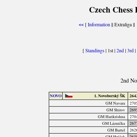
Czech Chess E
[
Information
|| Extraliga ||
<<
[
Standings
| 1st |
2nd
|
3rd
|
2nd No
NOVO
1. Novoborský ŠK
264
GM Navara
270
GM Shirov
269
GM Harikrishna
270
GM Láznička
267
GM Bartel
262
GM Hráček
263