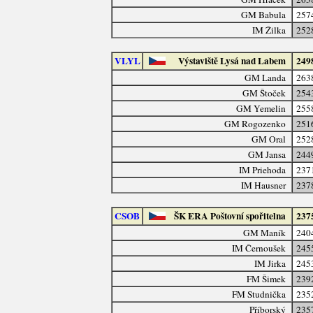
GM Babula
257
IM Žilka
252
VLYL
Výstaviště Lysá nad Labem
249
GM Landa
263
GM Štoček
254
GM Yemelin
255
GM Rogozenko
251
GM Oral
252
GM Jansa
244
IM Priehoda
237
IM Hausner
237
CSOB
ŠK ERA Poštovní spořitelna
237
GM Maník
240
IM Černoušek
245
IM Jirka
245
FM Šimek
239
FM Studnička
235
Příborský
235