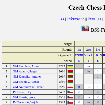
Czech Chess E
[
Information
||
Extraliga
||
<<
BŠŠ Fr
Stage:
Round:
1
2
3
st
nd
rd
Opponent:
CSOB
VLYL
TRIN
Score:
5
4
6
1
GM Korobov, Anton
2713
1
½
2
GM Azarov, Sergei
2616
1
½
1
3
GM Zhigalko, Andrei
2619
1
4
GM Fedorov, Alexei
2569
5
GM Antoniewski, Rafał
2550
0
½
1
6
IM Ponížil, Cyril
2432
½
0
½
7
GM Rausis, Igors
2551
½
½
½
8
IM Zwardoň, Vojtěch
2383
½
½
½