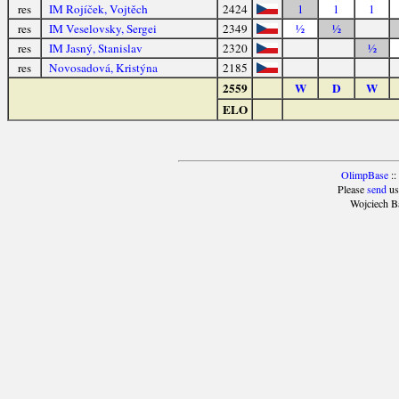
res
IM Rojíček, Vojtěch
2424
1
1
1
res
IM Veselovsky, Sergei
2349
½
½
res
IM Jasný, Stanislav
2320
½
res
Novosadová, Kristýna
2185
2559
W
D
W
ELO
OlimpBase
::
Please
send
us
Wojciech B