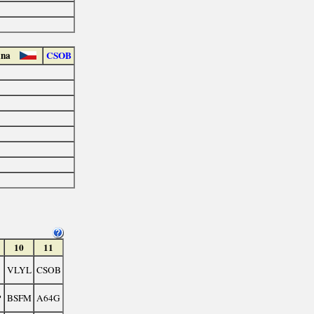
lna
CSOB
10
11
VLYL
CSOB
P
BSFM
A64G