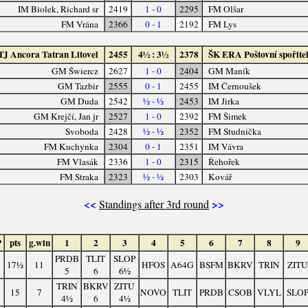
IM Biolek, Richard sr
2419
1 - 0
2295
FM Olšar
FM Vrána
2366
0 - 1
2192
FM Lys
TJ Ancora Tatran Litovel
2455
4½ : 3½
2378
ŠK ERA Poštovní spořite
GM Świercz
2627
1 - 0
2404
GM Maník
GM Tazbir
2555
0 - 1
2455
IM Černoušek
GM Duda
2542
½ - ½
2453
IM Jirka
GM Krejčí, Jan jr
2527
1 - 0
2392
FM Šimek
Svoboda
2428
½ - ½
2352
FM Studnička
FM Kuchynka
2304
0 - 1
2351
IM Vávra
FM Vlasák
2336
1 - 0
2315
Řehořek
FM Straka
2323
½ - ½
2303
Kovář
<<
>>
Standings after 3rd round
P
pts
g.win
1
2
3
4
5
6
7
8
9
PRDB
TLIT
SLOP
17½
11
HFOS
A64G
BSFM
BKRV
TRIN
ZITU
5
6
6½
TRIN
BKRV
ZITU
15
7
NOVO
TLIT
PRDB
CSOB
VLYL
SLO
4½
6
4½