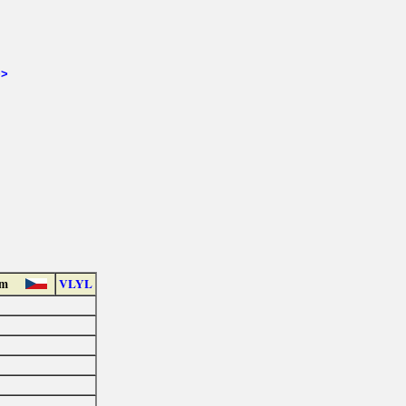
>>
em
VLYL