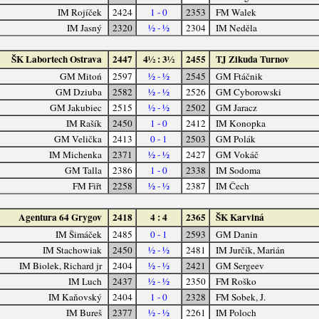
IM Rojíček
2424
1 - 0
2353
FM Walek
IM Jasný
2320
½ - ½
2304
IM Neděla
ŠK Labortech Ostrava
2447
4½ : 3½
2455
TJ Zikuda Turnov
GM Mitoń
2597
½ - ½
2545
GM Ftáčnik
GM Dziuba
2582
½ - ½
2526
GM Cyborowski
GM Jakubiec
2515
½ - ½
2502
GM Jaracz
IM Rašík
2450
1 - 0
2412
IM Konopka
GM Velička
2413
0 - 1
2503
GM Polák
IM Michenka
2371
½ - ½
2427
GM Vokáč
GM Talla
2386
1 - 0
2338
IM Sodoma
FM Fiřt
2258
½ - ½
2387
IM Čech
Agentura 64 Grygov
2418
4 : 4
2365
ŠK Karviná
IM Šimáček
2485
0 - 1
2593
GM Danin
IM Stachowiak
2450
½ - ½
2481
IM Jurčík, Marián
IM Biolek, Richard jr
2404
½ - ½
2421
GM Sergeev
IM Luch
2437
½ - ½
2350
FM Roško
IM Kaňovský
2404
1 - 0
2328
FM Sobek, J.
IM Bureš
2377
½ - ½
2261
IM Poloch