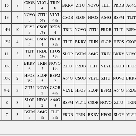
CSOB
VLYL
TRIN
15
8
BKRV
ZITU
NOVO
TLIT
PRDB
A64
5
4
6
NOVO
ZITU
VLYL
13
4
CSOB
SLOP
HFOS
A64G
BSFM
TLIT
3
5½
4½
VLYL
CSOB
BKRV
14½
10
TRIN
NOVO
ZITU
PRDB
TLIT
BSF
3
7½
4
A64G
BSFM
PRDB
12½
4
TLIT
BKRV
TRIN
SLOP
HFOS
CSO
5
4
3½
TLIT
PRDB
HFOS
11
3
SLOP
BSFM
A64G
TRIN
BKRV
NOV
5
2½
3½
BKRV
TRIN
NOVO
10½
5
ZITU
PRDB
TLIT
VLYL
CSOB
HFO
6
3
1½
HFOS
SLOP
BSFM
10½
2
A64G
CSOB
VLYL
ZITU
NOVO
BKR
3½
5
2
ZITU
NOVO
CSOB
9½
3
VLYL
HFOS
SLOP
BSFM
A64G
PRD
3
2
4½
SLOP
HFOS
A64G
8
3
BSFM
VLYL
CSOB
NOVO
ZITU
TRI
2
2
4
BSFM
A64G
TLIT
7
3
PRDB
TRIN
BKRV
HFOS
SLOP
VLY
3
½
3½