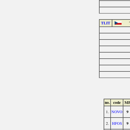
TLIT
no.
code
M
9
1.
NOVO
9
2.
HFOS