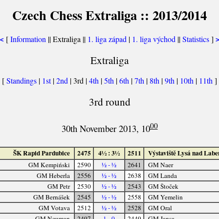
Czech Chess Extraliga :: 2013/2014
[
Information
|| Extraliga ||
1. liga západ
|
1. liga východ
||
Statistics
]
<
Extraliga
[
Standings
|
1st
|
2nd
| 3rd |
4th
|
5th
|
6th
|
7th
|
8th
|
9th
|
10th
|
11th
]
3rd round
00
30th November 2013, 10
ŠK Rapid Pardubice
2475
4½ : 3½
2511
Výstaviště Lysá nad Lab
GM Kempiński
2590
½ - ½
2641
GM Naer
GM Heberla
2556
½ - ½
2638
GM Landa
GM Petr
2530
½ - ½
2543
GM Štoček
GM Bernášek
2545
½ - ½
2558
GM Yemelin
GM Votava
2512
½ - ½
2528
GM Oral
GM Neuman
2497
1 - 0
2449
GM Jansa