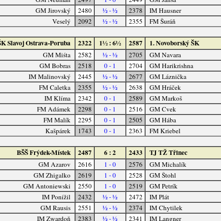
GM Jirovský
2480
½ - ½
2378
IM Hausner
Veselý
2092
½ - ½
2355
FM Šuráň
ŠK Slavoj Ostrava-Poruba
2322
1½ : 6½
2587
1. Novoborský ŠK
GM Miśta
2582
½ - ½
2705
GM Navara
GM Bobras
2518
0 - 1
2704
GM Harikrishna
IM Malinovský
2445
½ - ½
2677
GM Láznička
FM Caletka
2355
½ - ½
2638
GM Hráček
IM Klíma
2342
0 - 1
2589
GM Markoš
FM Adámek
2298
0 - 1
2516
GM Cvek
FM Malík
2295
0 - 1
2505
GM Hába
Kašpárek
1743
0 - 1
2363
FM Kriebel
BŠŠ Frýdek-Místek
2487
6 : 2
2433
TJ TŽ Třinec
GM Azarov
2616
1 - 0
2576
GM Michalík
GM Zhigalko
2619
1 - 0
2528
GM Štohl
GM Antoniewski
2550
1 - 0
2519
GM Petrík
IM Ponížil
2432
½ - ½
2472
IM Plát
GM Rausis
2551
½ - ½
2374
IM Chytilek
IM Zwardoň
2383
½ - ½
2341
IM Langner