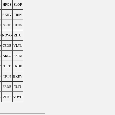
G
HFOS
SLOP
BKRV
TRIN
M
SLOP
HFOS
B
NOVO
ZITU
O
CSOB
VLYL
S
A64G
BSFM
V
TLIT
PRDB
B
TRIN
BKRV
N
PRDB
TLIT
L
ZITU
NOVO