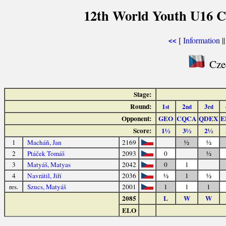
12th World Youth U16 C
[
Information
|
<<
Czec
Stage:
Round:
1
2
3
st
nd
rd
Opponent:
GEO
CQCA
QDEX
E
Score:
1½
3½
2½
1
Macháň, Jan
2169
½
½
2
Ptáček Tomáš
2093
0
½
3
Matyáš, Matyas
2042
0
1
4
Navrátil, Jiří
2036
½
1
½
res.
Szucs, Matyáš
2001
1
1
1
2085
L
W
W
ELO