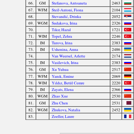
66.
GM
Stefanova, Antoaneta
2463
67.
WFM
Steil-Antoni, Fiona
2104
68.
Stevandić, Drinka
2052
69.
WGM
Sudakova, Irina
2326
70.
Tıkır, Hazal
1721
71.
WIM
Topel, Zehra
2246
72.
IM
Turova, Irina
2383
73.
IM
Ushenina, Anna
2486
74.
Van Weersel, Arlette
2174
75.
IM
Vasilevich, Irina
2383
76.
GM
Xu Yuhua
2517
77.
WFM
Yanık, Emine
2069
78.
WIM
Yıldız, Betül Cemre
2220
79.
IM
Zayats, Elena
2366
80.
WGM
Zhao Xue
2530
81.
GM
Zhu Chen
2531
82.
WGM
Zhukova, Natalia
2452
83.
Zoeller, Laure