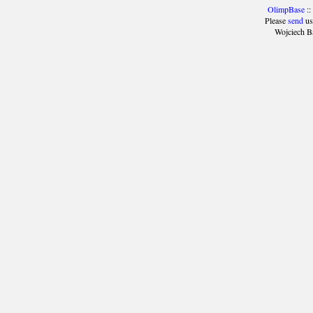
OlimpBase
::
Please
send
us
Wojciech B