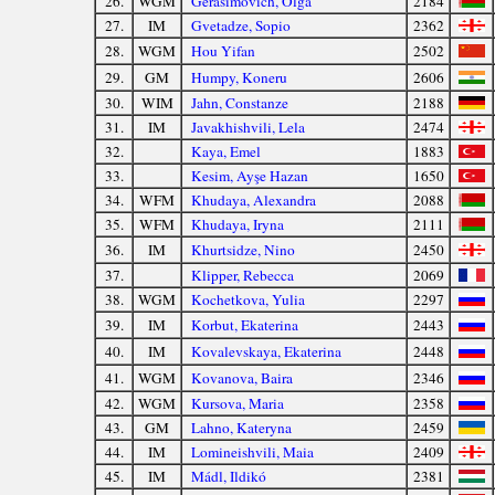
26.
WGM
Gerasimovich, Olga
2184
27.
IM
Gvetadze, Sopio
2362
28.
WGM
Hou Yifan
2502
29.
GM
Humpy, Koneru
2606
30.
WIM
Jahn, Constanze
2188
31.
IM
Javakhishvili, Lela
2474
32.
Kaya, Emel
1883
33.
Kesim, Ayşe Hazan
1650
34.
WFM
Khudaya, Alexandra
2088
35.
WFM
Khudaya, Iryna
2111
36.
IM
Khurtsidze, Nino
2450
37.
Klipper, Rebecca
2069
38.
WGM
Kochetkova, Yulia
2297
39.
IM
Korbut, Ekaterina
2443
40.
IM
Kovalevskaya, Ekaterina
2448
41.
WGM
Kovanova, Baira
2346
42.
WGM
Kursova, Maria
2358
43.
GM
Lahno, Kateryna
2459
44.
IM
Lomineishvili, Maia
2409
45.
IM
Mádl, Ildikó
2381