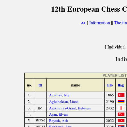
12th European Chess 
[
Information
||
The fin
<<
[ Individual 
Indiv
PLAYER LIST
no.
ttl
name
Elo
flag
1.
Acarbay, Algı
1865
2.
Aghabekian, Liana
2190
3.
IM
Arakhamia-Grant, Ketevan
2432
4.
Aşan, Elvan
5.
WFM
Bayrak, Aslı
2032
6.
WGM
Benderać, Ana
2328