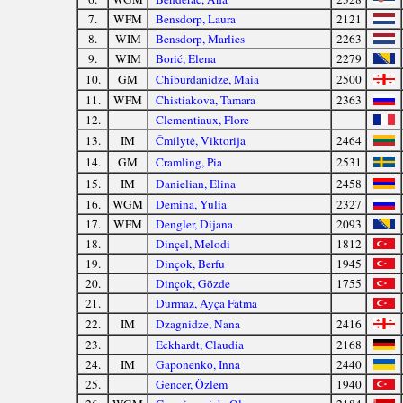
7.
WFM
Bensdorp, Laura
2121
8.
WIM
Bensdorp, Marlies
2263
9.
WIM
Borić, Elena
2279
10.
GM
Chiburdanidze, Maia
2500
11.
WFM
Chistiakova, Tamara
2363
12.
Clementiaux, Flore
13.
IM
Čmilytė, Viktorija
2464
14.
GM
Cramling, Pia
2531
15.
IM
Danielian, Elina
2458
16.
WGM
Demina, Yulia
2327
17.
WFM
Dengler, Dijana
2093
18.
Dinçel, Melodi
1812
19.
Dinçok, Berfu
1945
20.
Dinçok, Gözde
1755
21.
Durmaz, Ayça Fatma
22.
IM
Dzagnidze, Nana
2416
23.
Eckhardt, Claudia
2168
24.
IM
Gaponenko, Inna
2440
25.
Gencer, Özlem
1940