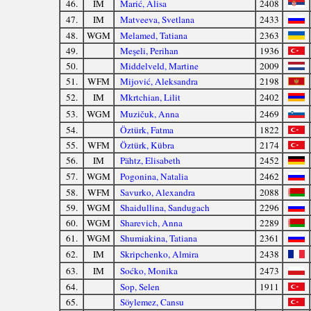
46.
IM
Marić, Alisa
2408
47.
IM
Matveeva, Svetlana
2433
48.
WGM
Melamed, Tatiana
2363
49.
Meşeli, Perihan
1936
50.
Middelveld, Martine
2009
51.
WFM
Mijović, Aleksandra
2198
52.
IM
Mkrtchian, Lilit
2402
53.
WGM
Muzičuk, Anna
2469
54.
Öztürk, Fatma
1822
55.
WFM
Öztürk, Kübra
2174
56.
IM
Pähtz, Elisabeth
2452
57.
WGM
Pogonina, Natalia
2462
58.
WFM
Savurko, Alexandra
2088
59.
WGM
Shaidullina, Sandugach
2296
60.
WGM
Sharevich, Anna
2289
61.
WGM
Shumiakina, Tatiana
2361
62.
IM
Skripchenko, Almira
2438
63.
IM
Soćko, Monika
2473
64.
Sop, Selen
1911
65.
Söylemez, Cansu