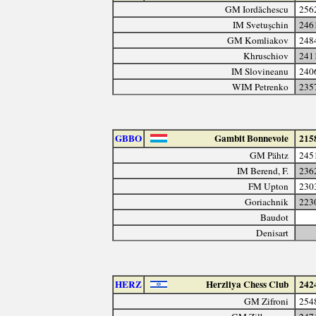
GM Iordăchescu
256
IM Svetuşchin
246
GM Komliakov
248
Khruschiov
241
IM Slovineanu
240
WIM Petrenko
235
GBBO
Gambit Bonnevoie
215
GM Pähtz
245
IM Berend, F.
236
FM Upton
230
Goriachnik
223
Baudot
Denisart
HERZ
Herzliya Chess Club
242
GM Zifroni
254