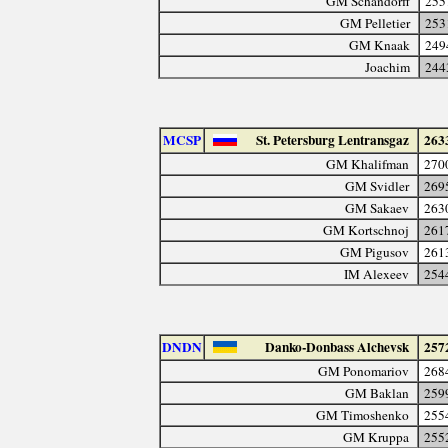
GM Schandorff
255
GM Pelletier
253
GM Knaak
249
Joachim
244
MCSP
St. Petersburg Lentransgaz
263
GM Khalifman
270
GM Svidler
269
GM Sakaev
263
GM Kortschnoj
261
GM Pigusov
261
IM Alexeev
254
DNDN
Danko-Donbass Alchevsk
257
GM Ponomariov
268
GM Baklan
259
GM Timoshenko
255
GM Kruppa
255