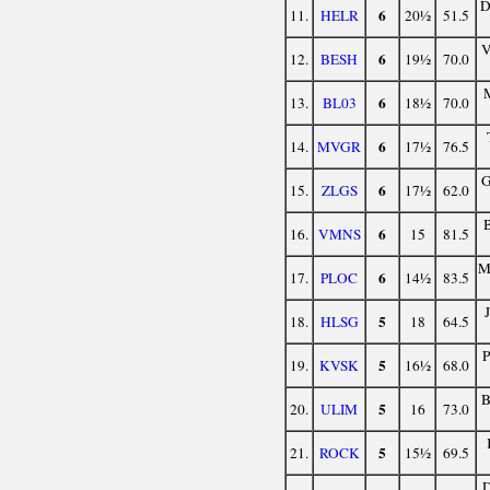
6
11.
HELR
20½
51.5
6
12.
BESH
19½
70.0
6
13.
BL03
18½
70.0
6
14.
MVGR
17½
76.5
6
15.
ZLGS
17½
62.0
6
16.
VMNS
15
81.5
M
6
17.
PLOC
14½
83.5
5
18.
HLSG
18
64.5
5
19.
KVSK
16½
68.0
5
20.
ULIM
16
73.0
5
21.
ROCK
15½
69.5