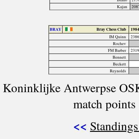
Kajan
208
BRAY
Bray Chess Club
198
IM Quinn
238
Rochev
FM Barber
231
Bennett
Beckett
Reynolds
Koninklijke Antwerpse OS
match points
<<
Standings