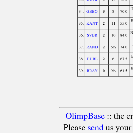
3
34.
GBBO
8
70.0
2
35.
KANT
11
55.0
2
36.
SVBR
10
84.0
2
37.
RAND
6½
74.0
2
38.
DUBL
6
67.5
0
39.
BRAY
9½
61.5
OlimpBase
:: the 
Please
send
us your