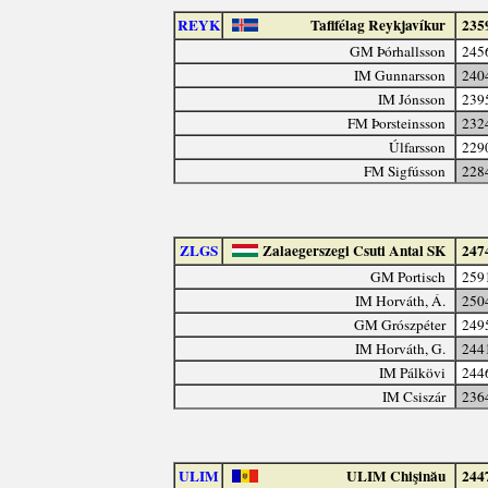
REYK
Taflfélag Reykjavíkur
235
GM Þórhallsson
245
IM Gunnarsson
240
IM Jónsson
239
FM Þorsteinsson
232
Úlfarsson
229
FM Sigfússon
228
ZLGS
Zalaegerszegi Csuti Antal SK
247
GM Portisch
259
IM Horváth, Á.
250
GM Grószpéter
249
IM Horváth, G.
244
IM Pálkövi
244
IM Csiszár
236
ULIM
ULIM Chişinău
244