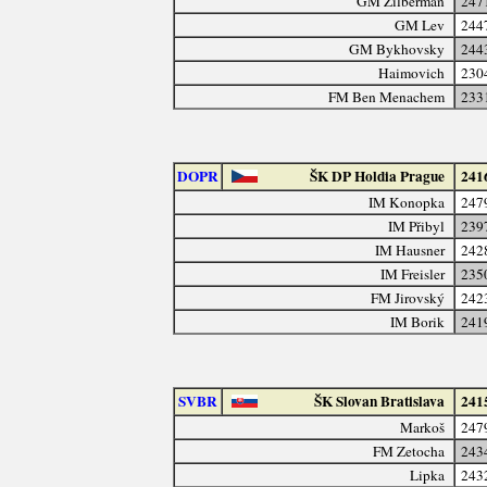
GM Zilberman
247
GM Lev
244
GM Bykhovsky
244
Haimovich
230
FM Ben Menachem
233
DOPR
ŠK DP Holdia Prague
241
IM Konopka
247
IM Přibyl
239
IM Hausner
242
IM Freisler
235
FM Jirovský
242
IM Borik
241
SVBR
ŠK Slovan Bratislava
241
Markoš
247
FM Zetocha
243
Lipka
243