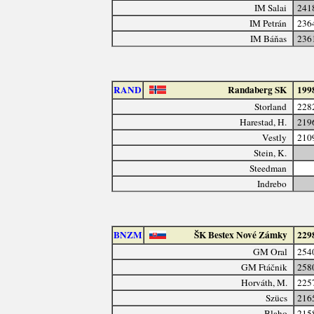
IM Salai
241
IM Petrán
236
IM Báňas
236
RAND
Randaberg SK
199
Storland
228
Harestad, H.
219
Vestly
210
Stein, K.
Steedman
Indrebo
BNZM
ŠK Bestex Nové Zámky
229
GM Oral
254
GM Ftáčnik
258
Horváth, M.
225
Szücs
216
Blaho
215