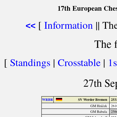
17th European Che
[
Information
|| The
<<
The f
[
Standings
|
Crosstable
|
1
27th Se
WRBR
SV Werder Bremen
253
GM Hráček
261
GM Babula
256