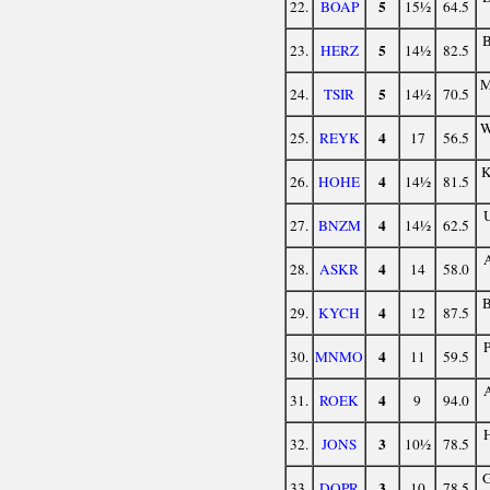
5
22.
BOAP
15½
64.5
5
23.
HERZ
14½
82.5
5
24.
TSIR
14½
70.5
4
25.
REYK
17
56.5
4
26.
HOHE
14½
81.5
4
27.
BNZM
14½
62.5
4
28.
ASKR
14
58.0
4
29.
KYCH
12
87.5
4
30.
MNMO
11
59.5
4
31.
ROEK
9
94.0
3
32.
JONS
10½
78.5
3
33.
DOPR
10
78.5