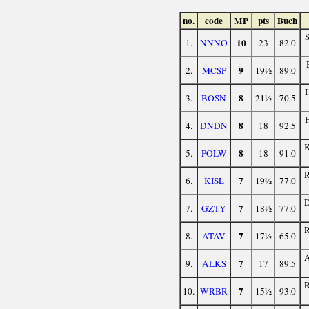
no.
code
MP
pts
Buch
10
1.
NNNO
23
82.0
9
2.
MCSP
19½
89.0
8
3.
BOSN
21½
70.5
8
4.
DNDN
18
92.5
8
5.
POLW
18
91.0
7
6.
KISL
19½
77.0
7
7.
GZTY
18½
77.0
7
8.
ATAV
17½
65.0
7
9.
ALKS
17
89.5
7
10.
WRBR
15½
93.0