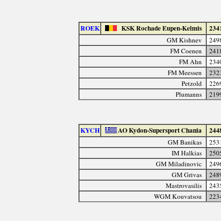
ROEK
KSK Rochade Eupen-Kelmis
234
GM Kishnev
249
FM Coenen
241
FM Ahn
234
FM Meessen
232
Petzold
226
Plumanns
219
KYCH
AO Kydon-Supersport Chania
244
GM Banikas
253
IM Halkias
250
GM Miladinovic
249
GM Grivas
248
Mastrovasilis
243
WGM Kouvatsou
223