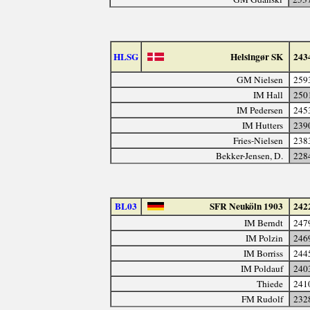
HLSG
Helsingør SK
243
GM Nielsen
259
IM Hall
250
IM Pedersen
245
IM Hutters
239
Fries-Nielsen
238
Bekker-Jensen, D.
228
BL03
SFR Neuköln 1903
242
IM Berndt
247
IM Polzin
246
IM Borriss
244
IM Poldauf
240
Thiede
241
FM Rudolf
232