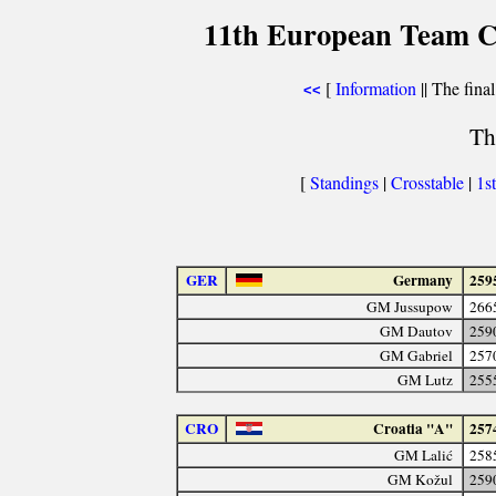
11th European Team C
[
Information
|| The final
<<
Th
[
Standings
|
Crosstable
|
1s
GER
Germany
259
GM Jussupow
266
GM Dautov
259
GM Gabriel
257
GM Lutz
255
CRO
Croatia "A"
257
GM Lalić
258
GM Kožul
259