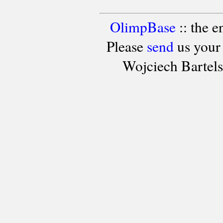
OlimpBase
:: the 
Please
send
us your
Wojciech Bartel