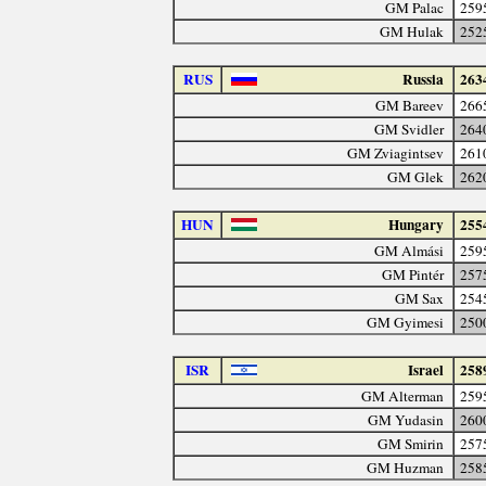
GM Palac
259
GM Hulak
252
RUS
Russia
263
GM Bareev
266
GM Svidler
264
GM Zviagintsev
261
GM Glek
262
HUN
Hungary
255
GM Almási
259
GM Pintér
257
GM Sax
254
GM Gyimesi
250
ISR
Israel
258
GM Alterman
259
GM Yudasin
260
GM Smirin
257
GM Huzman
258