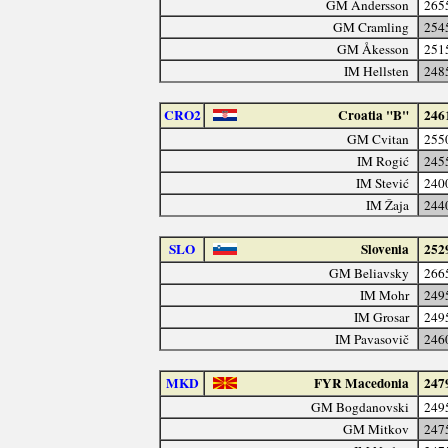
GM Andersson
265
GM Cramling
254
GM Åkesson
251
IM Hellsten
248
CRO2
Croatia "B"
246
GM Cvitan
255
IM Rogić
245
IM Stević
240
IM Žaja
244
SLO
Slovenia
252
GM Beliavsky
266
IM Mohr
249
IM Grosar
249
IM Pavasovič
246
MKD
FYR Macedonia
247
GM Bogdanovski
249
GM Mitkov
247