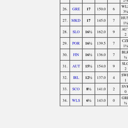
WL
17
26.
GRE
150.0
6
3½
HU
17
27.
MKD
145.0
7
1½
AU
16½
28.
SLO
162.0
9
2
CZ
16½
29.
POR
139.5
7
1½
BL
16½
30.
FIN
136.0
7
½
SL
15½
31.
AUT
154.0
9
2
SW
12½
32.
IRL
137.0
4
1
SV
8½
33.
SCO
141.0
2
0
GR
6½
34.
WLS
143.0
0
½