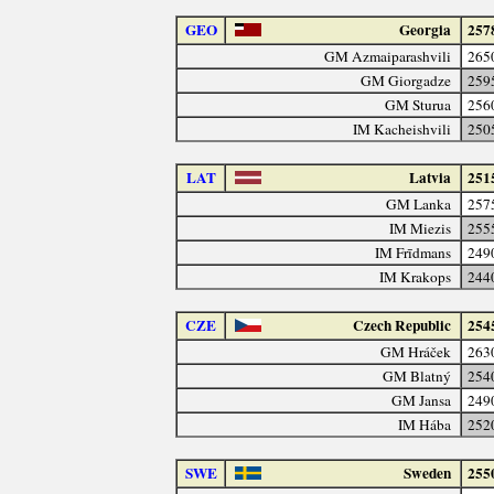
GEO
Georgia
257
GM Azmaiparashvili
265
GM Giorgadze
259
GM Sturua
256
IM Kacheishvili
250
LAT
Latvia
251
GM Lanka
257
IM Miezis
255
IM Frīdmans
249
IM Krakops
244
CZE
Czech Republic
254
GM Hráček
263
GM Blatný
254
GM Jansa
249
IM Hába
252
SWE
Sweden
255