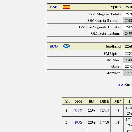
ESP
Spain
251
GM Magem Badals
257
GM García Ilundain
250
GM San Segundo Carrillo
250
GM Izeta Txabarri
249
SCO
Scotland
226
FM Upton
228
IM Muir
230
Grant
227
Morrison
221
<<
Stan
no.
code
pts
Buch
MP
1
ES
22½
1.
ENG
183.5
13
2½
LT
22½
2.
RUS
177.0
14
2½
SU