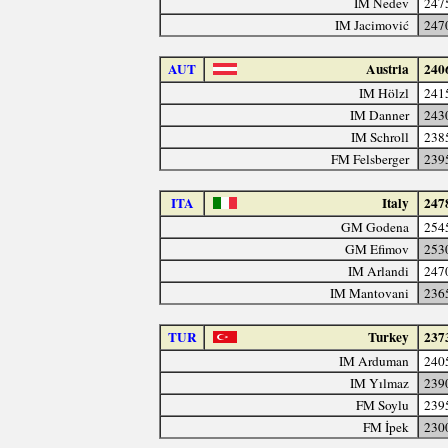
IM Nedev
247
IM Jacimović
247
AUT
Austria
240
IM Hölzl
241
IM Danner
243
IM Schroll
238
FM Felsberger
239
ITA
Italy
247
GM Godena
254
GM Efimov
253
IM Arlandi
247
IM Mantovani
236
TUR
Turkey
237
IM Arduman
240
IM Yılmaz
239
FM Soylu
239
FM İpek
230