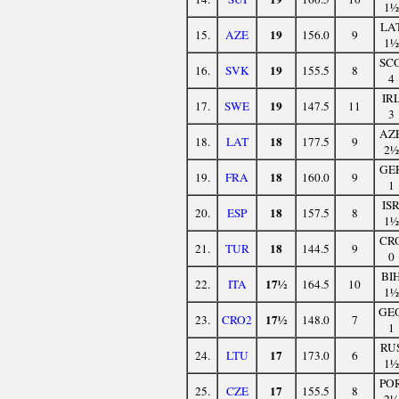
1½
LA
19
15.
AZE
156.0
9
1½
SC
19
16.
SVK
155.5
8
4
IR
19
17.
SWE
147.5
11
3
AZ
18
18.
LAT
177.5
9
2½
GE
18
19.
FRA
160.0
9
1
IS
18
20.
ESP
157.5
8
1½
CR
18
21.
TUR
144.5
9
0
BI
17½
22.
ITA
164.5
10
1½
GE
17½
23.
CRO2
148.0
7
1
RU
17
24.
LTU
173.0
6
1½
PO
17
25.
CZE
155.5
8
2½