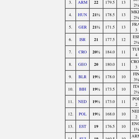
22
3.
ARM
179.5
13
2½
MK
21½
4.
HUN
178.5
13
2½
FR
21½
5.
GER
171.5
13
3
ES
21
6.
ISR
177.5
12
2½
TU
20½
7.
CRO
184.0
11
4
CRO
20
8.
GEO
180.0
11
3
FI
19½
9.
BLR
178.0
10
3½
IT
19½
10.
BIH
173.5
10
2½
PO
19½
11.
NED
173.0
11
2
NE
19½
12.
POL
168.0
10
2
EN
19
13.
EST
176.5
10
1½
AR
19
14.
SUI
160.5
10