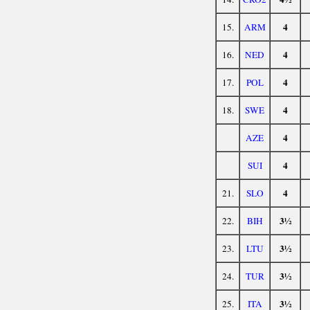
4
15.
ARM
4
16.
NED
4
17.
POL
4
18.
SWE
4
AZE
4
SUI
4
21.
SLO
3½
22.
BIH
3½
23.
LTU
3½
24.
TUR
3½
25.
ITA