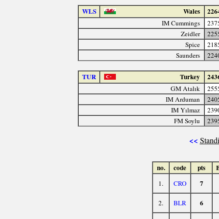
WLS
Wales
226
IM Cummings
237
Zeidler
225
Spice
218
Saunders
224
TUR
Turkey
243
GM Atalık
255
IM Arduman
240
IM Yılmaz
239
FM Soylu
239
<<
Standi
no.
code
pts
7
1.
CRO
6
2.
BLR