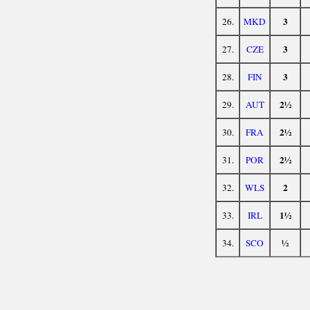
3
26.
MKD
3
27.
CZE
3
28.
FIN
2½
29.
AUT
2½
30.
FRA
2½
31.
POR
2
32.
WLS
1½
33.
IRL
½
34.
SCO