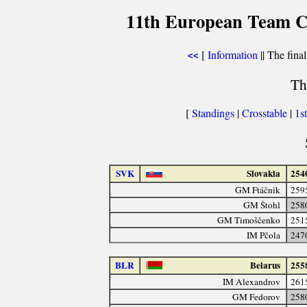
11th European Team C
[
Information
|| The final
<<
Th
[
Standings
|
Crosstable
|
1s
SVK
Slovakia
254
GM Ftáčnik
259
GM Štohl
258
GM Timoščenko
251
IM Pčola
247
BLR
Belarus
255
IM Alexandrov
261
GM Fedorov
258