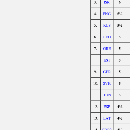
6
3.
ISR
5½
4.
ENG
5½
5.
RUS
5
6.
GEO
5
7.
GRE
5
EST
5
9.
GER
5
10.
SVK
5
11.
HUN
4½
12.
ESP
4½
13.
LAT
4½
14.
CRO2