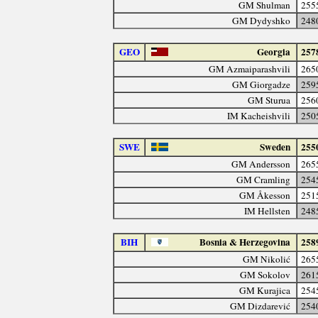
GM Shulman
255
GM Dydyshko
248
GEO
Georgia
257
GM Azmaiparashvili
265
GM Giorgadze
259
GM Sturua
256
IM Kacheishvili
250
SWE
Sweden
255
GM Andersson
265
GM Cramling
254
GM Åkesson
251
IM Hellsten
248
BIH
Bosnia & Herzegovina
258
GM Nikolić
265
GM Sokolov
261
GM Kurajica
254
GM Dizdarević
254