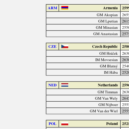
ARM
Armenia
259
GM Akopian
265
GM Lputian
261
GM Minasian
255
GM Anastasian
257
CZE
Czech Republic
258
GM Hráček
263
IM Movsesian
263
GM Blatný
254
IM Hába
252
NED
Netherlands
259
GM Timman
263
GM Van Wely
264
GM Nijboer
255
GM Van der Wiel
255
POL
Poland
252