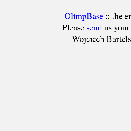
OlimpBase
:: the 
Please
send
us your
Wojciech Bartel