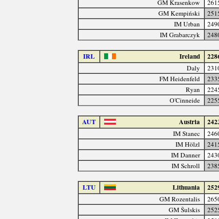
GM Krasenkow
261
GM Kempiński
251
IM Urban
249
IM Grabarczyk
248
IRL
Ireland
228
Daly
231
FM Heidenfeld
233
Ryan
224
O'Cinneide
225
AUT
Austria
242
IM Stanec
246
IM Hölzl
241
IM Danner
243
IM Schroll
238
LTU
Lithuania
252
GM Rozentalis
265
GM Šulskis
252