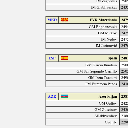
IM Zagorskis
250
IM Grabliauskas
243
MKD
FYR Macedonia
247
GM Bogdanovski
249
GM Mitkov
247
IM Nedev
247
IM Jacimović
247
ESP
Spain
248
GM García Ilundain
250
GM San Segundo Carrillo
250
GM Izeta Txabarri
249
FM Estremera Paños
243
AZE
Azerbaijan
238
GM Guliev
242
GM Guseinov
243
Allakhverdiev
238
Gadjily
229