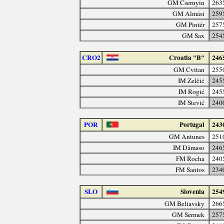
GM Csernyin
263
GM Almási
259
GM Pintér
257
GM Sax
254
CRO2
Croatia "B"
246
GM Cvitan
255
IM Zelčić
245
IM Rogić
245
IM Stević
240
POR
Portugal
243
GM Antunes
251
IM Dâmaso
246
FM Rocha
240
FM Santos
234
SLO
Slovenia
254
GM Beliavsky
266
GM Sermek
257