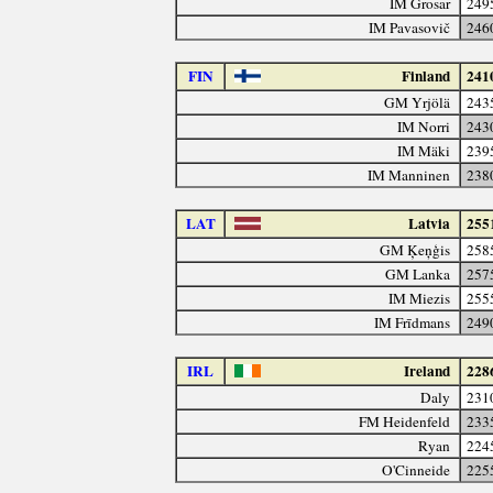
IM Grosar
249
IM Pavasovič
246
FIN
Finland
241
GM Yrjölä
243
IM Norri
243
IM Mäki
239
IM Manninen
238
LAT
Latvia
255
GM Ķeņģis
258
GM Lanka
257
IM Miezis
255
IM Frīdmans
249
IRL
Ireland
228
Daly
231
FM Heidenfeld
233
Ryan
224
O'Cinneide
225