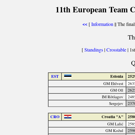
11th European Team C
[
Information
|| The final
<<
Th
[
Standings
|
Crosstable
| 1st
Q
EST
Estonia
252
GM Ehlvest
263
GM Oll
262
IM Rõtšagov
248
Sergejev
237
CRO
Croatia "A"
258
GM Lalić
258
GM Kožul
259