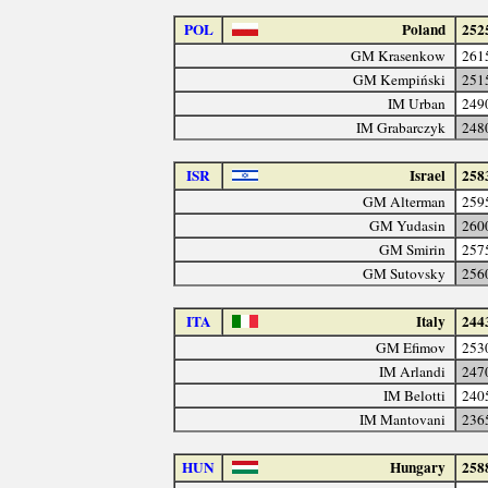
POL
Poland
252
GM Krasenkow
261
GM Kempiński
251
IM Urban
249
IM Grabarczyk
248
ISR
Israel
258
GM Alterman
259
GM Yudasin
260
GM Smirin
257
GM Sutovsky
256
ITA
Italy
244
GM Efimov
253
IM Arlandi
247
IM Belotti
240
IM Mantovani
236
HUN
Hungary
258