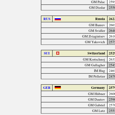
GM Palac
259
GM Dizdar
255
RUS
Russia
262
GM Bareev
266
GM Svidler
264
GM Zviagintsev
261
GM Yakovich
257
SUI
Switzerland
252
GM Kortschnoj
263
GM Gallagher
254
IM Hug
246
IM Pelletier
247
GER
Germany
257
GM Hübner
260
GM Dautov
259
GM Gabriel
257
GM Lutz
255