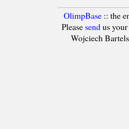
OlimpBase
:: the 
Please
send
us your
Wojciech Bartel