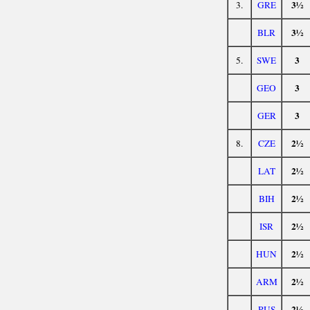
3½
3.
GRE
3½
BLR
3
5.
SWE
3
GEO
3
GER
2½
8.
CZE
2½
LAT
2½
BIH
2½
ISR
2½
HUN
2½
ARM
2½
RUS