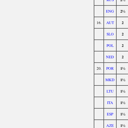
2½
ENG
2
16.
AUT
2
SLO
2
POL
2
NED
1½
20.
POR
1½
MKD
1½
LTU
1½
ITA
1½
ESP
1½
AZE