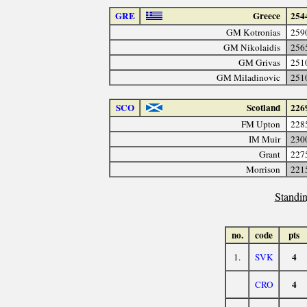
GRE
Greece
254
GM Kotronias
259
GM Nikolaidis
256
GM Grivas
251
GM Miladinovic
251
SCO
Scotland
226
FM Upton
228
IM Muir
230
Grant
227
Morrison
221
Standin
no.
code
pts
4
1.
SVK
4
CRO