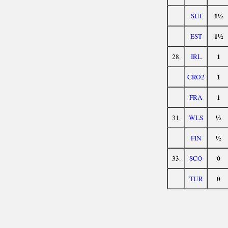
1½
SUI
1½
EST
1
28.
IRL
1
CRO2
1
FRA
½
31.
WLS
½
FIN
0
33.
SCO
0
TUR