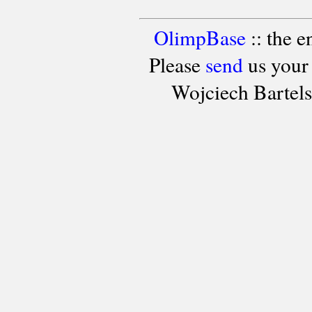
OlimpBase
:: the 
Please
send
us your
Wojciech Bartel