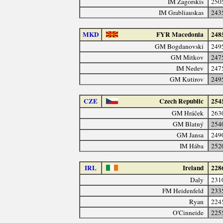
IM Zagorskis
250
IM Grabliauskas
243
MKD
FYR Macedonia
248
GM Bogdanovski
249
GM Mitkov
247
IM Nedev
247
GM Kutirov
249
CZE
Czech Republic
254
GM Hráček
263
GM Blatný
254
GM Jansa
249
IM Hába
252
IRL
Ireland
228
Daly
231
FM Heidenfeld
233
Ryan
224
O'Cinneide
225