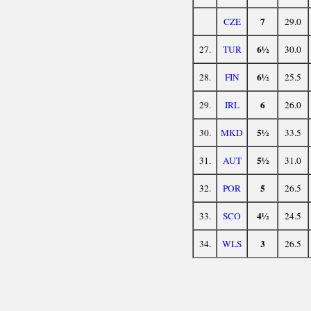
7
CZE
29.0
6½
27.
TUR
30.0
6½
28.
FIN
25.5
6
29.
IRL
26.0
5½
30.
MKD
33.5
5½
31.
AUT
31.0
5
32.
POR
26.5
4½
33.
SCO
24.5
3
34.
WLS
26.5