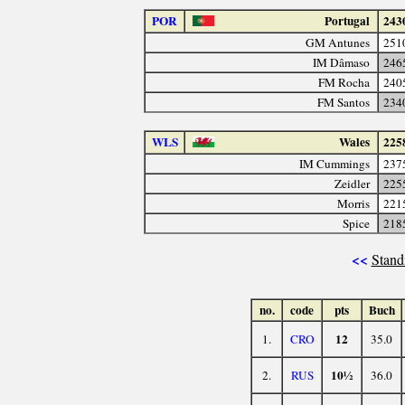
POR
Portugal
243
GM Antunes
251
IM Dâmaso
246
FM Rocha
240
FM Santos
234
WLS
Wales
225
IM Cummings
237
Zeidler
225
Morris
221
Spice
218
<<
Stand
no.
code
pts
Buch
12
1.
CRO
35.0
10½
2.
RUS
36.0