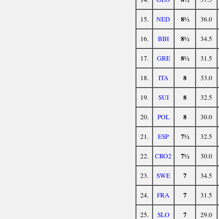
8½
15.
NED
36.0
8½
16.
BIH
34.5
8½
17.
GRE
31.5
8
18.
ITA
33.0
8
19.
SUI
32.5
8
20.
POL
30.0
7½
21.
ESP
32.5
7½
22.
CRO2
30.0
7
23.
SWE
34.5
7
24.
FRA
31.5
7
25.
SLO
29.0