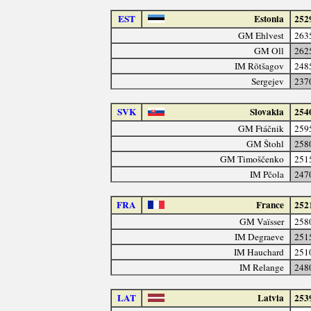
EST
Estonia
252
GM Ehlvest
263
GM Oll
262
IM Rõtšagov
248
Sergejev
237
SVK
Slovakia
254
GM Ftáčnik
259
GM Štohl
258
GM Timoščenko
251
IM Pčola
247
FRA
France
252
GM Vaïsser
258
IM Degraeve
251
IM Hauchard
251
IM Relange
248
LAT
Latvia
253