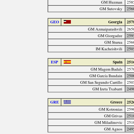
GM Huzman
258
GM Sutovsky
256
GEO
Georgia
257
GM Azmaiparashvili
265
GM Giorgadze
259
GM Sturua
256
IM Kacheishvili
250
ESP
Spain
251
GM Magem Badals
257
GM García Ilundain
250
GM San Segundo Carrillo
250
GM Izeta Txabarri
249
GRE
Greece
252
GM Kotronias
259
GM Grivas
251
GM Miladinovic
251
GM Agnos
249