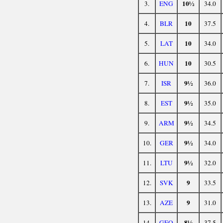
10½
3.
ENG
34.0
10
4.
BLR
37.5
10
5.
LAT
34.0
10
6.
HUN
30.5
9½
7.
ISR
36.0
9½
8.
EST
35.0
9½
9.
ARM
34.5
9½
10.
GER
34.0
9½
11.
LTU
32.0
9
12.
SVK
33.5
9
13.
AZE
31.0
8½
14.
GEO
37.5