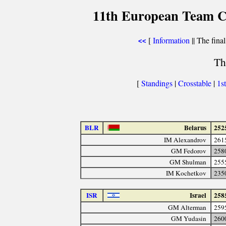
11th European Team C
[
Information
|| The final
<<
Th
[
Standings
|
Crosstable
|
1s
BLR
Belarus
252
IM Alexandrov
261
GM Fedorov
258
GM Shulman
255
IM Kochetkov
235
ISR
Israel
258
GM Alterman
259
GM Yudasin
260