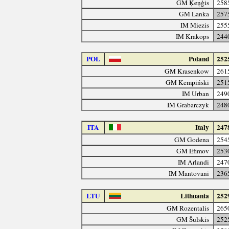
GM Ķeņģis
258
GM Lanka
257
IM Miezis
255
IM Krakops
244
POL
Poland
252
GM Krasenkow
261
GM Kempiński
251
IM Urban
249
IM Grabarczyk
248
ITA
Italy
247
GM Godena
254
GM Efimov
253
IM Arlandi
247
IM Mantovani
236
LTU
Lithuania
252
GM Rozentalis
265
GM Šulskis
252