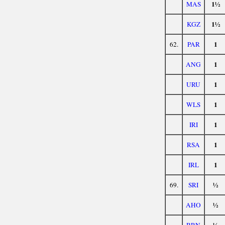
1½
MAS
1½
KGZ
1
62.
PAR
1
ANG
1
URU
1
WLS
1
IRI
1
RSA
1
IRL
½
69.
SRI
½
AHO