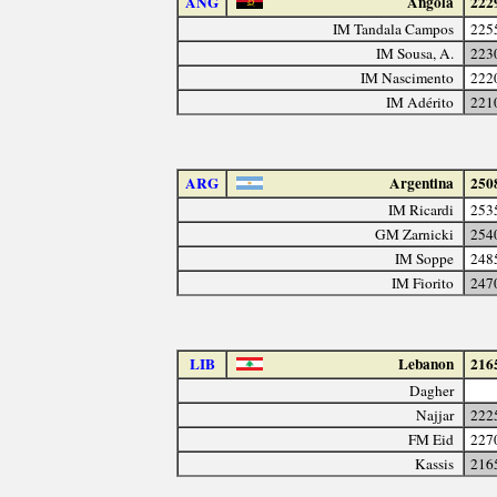
ANG
Angola
222
IM Tandala Campos
225
IM Sousa, A.
223
IM Nascimento
222
IM Adérito
221
ARG
Argentina
250
IM Ricardi
253
GM Zarnicki
254
IM Soppe
248
IM Fiorito
247
LIB
Lebanon
216
Dagher
Najjar
222
FM Eid
227
Kassis
216