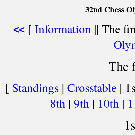
32nd Chess Ol
[
Information
|| The fi
<<
Oly
The f
[
Standings
|
Crosstable
| 1s
8th
|
9th
|
10th
|
1
1s