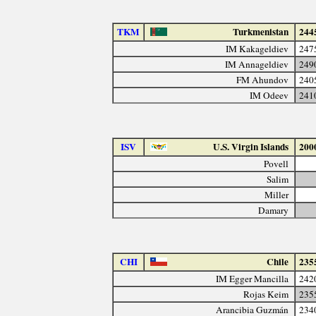
TKM
Turkmenistan
244
IM Kakageldiev
247
IM Annageldiev
249
FM Ahundov
240
IM Odeev
241
ISV
U.S. Virgin Islands
200
Povell
Salim
Miller
Damary
CHI
Chile
235
IM Egger Mancilla
242
Rojas Keim
235
Arancibia Guzmán
234