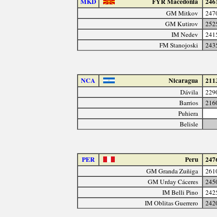
MKD
FYR Macedonia
246
GM Mitkov
247
GM Kutirov
252
IM Nedev
241
FM Stanojoski
243
NCA
Nicaragua
211
Dávila
229
Barrios
216
Puhiera
Belisle
PER
Peru
247
GM Granda Zuñiga
261
GM Urday Cáceres
245
IM Belli Pino
242
IM Oblitas Guerrero
242