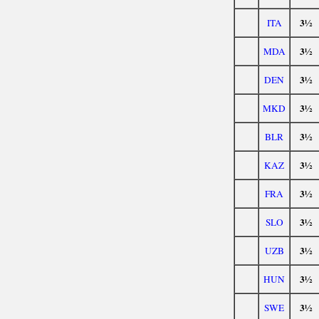
3½
ITA
3½
MDA
3½
DEN
3½
MKD
3½
BLR
3½
KAZ
3½
FRA
3½
SLO
3½
UZB
3½
HUN
3½
SWE