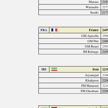
Matsuo
218
Watanabe
227
Sasaki
217
FRA
France
249
GM Apicella
256
GM Prié
248
GM Renet
250
IM Relange
245
IRI
Iran
223
Aryanejad
234
Khakpoor
220
FM Mamouri
221
FM Ghorbani
220