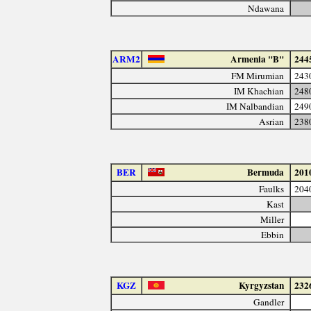
Ndawana
ARM2
Armenia "B"
244
FM Mirumian
243
IM Khachian
248
IM Nalbandian
249
Asrian
238
BER
Bermuda
201
Faulks
204
Kast
Miller
Ebbin
KGZ
Kyrgyzstan
232
Gandler