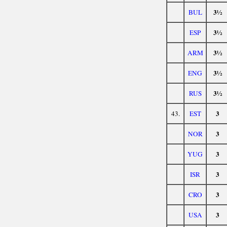
3½
BUL
3½
ESP
3½
ARM
3½
ENG
3½
RUS
3
43.
EST
3
NOR
3
YUG
3
ISR
3
CRO
3
USA