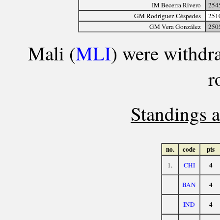
IM Becerra Rivero
254
GM Rodríguez Céspedes
251
GM Vera González
250
Mali (
MLI
) were withdr
r
Standings a
no.
code
pts
4
1.
CHI
4
BAN
4
IND