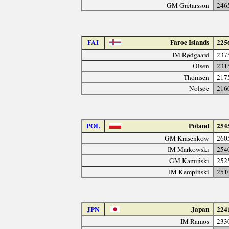
GM Grétarsson
246
FAI
Faroe Islands
225
IM Rødgaard
237
Olsen
231
Thomsen
217
Nolsøe
216
POL
Poland
254
GM Krasenkow
260
IM Markowski
254
GM Kamiński
252
IM Kempiński
251
JPN
Japan
224
IM Ramos
233