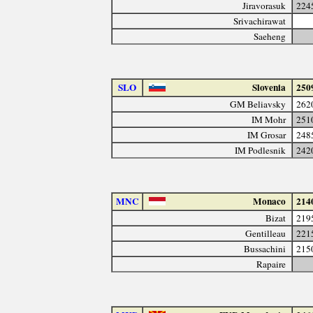
Jiravorasuk
224
Srivachirawat
Saeheng
SLO
Slovenia
250
GM Beliavsky
262
IM Mohr
251
IM Grosar
248
IM Podlesnik
242
MNC
Monaco
214
Bizat
219
Gentilleau
221
Bussachini
215
Rapaire