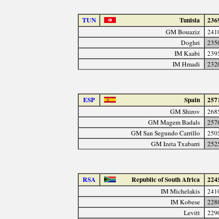
TUN
Tunisia
236
GM Bouaziz
241
Doghri
235
IM Kaabi
239
IM Hmadi
232
ESP
Spain
257
GM Shirov
268
GM Magem Badals
257
GM San Segundo Carrillo
250
GM Izeta Txabarri
252
RSA
Republic of South Africa
224
IM Michelakis
241
IM Kobese
228
Levitt
229