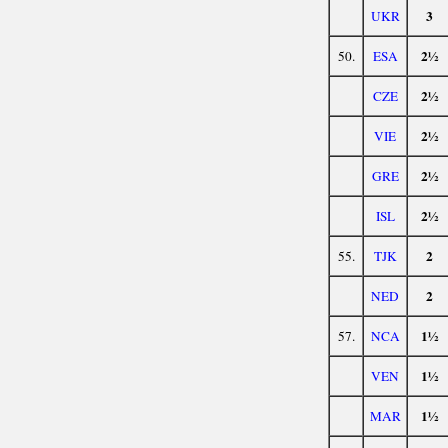
3
UKR
2½
50.
ESA
2½
CZE
2½
VIE
2½
GRE
2½
ISL
2
55.
TJK
2
NED
1½
57.
NCA
1½
VEN
1½
MAR