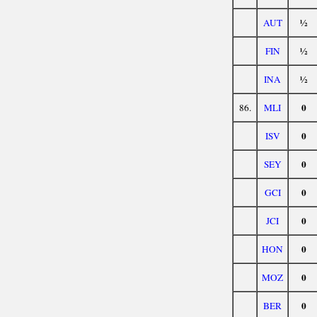
½
AUT
½
FIN
½
INA
0
86.
MLI
0
ISV
0
SEY
0
GCI
0
JCI
0
HON
0
MOZ
0
BER