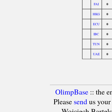
0
FAI
0
HKG
0
ECU
0
IBC
0
TUN
0
UAE
OlimpBase
:: the 
Please
send
us your
Wojciech Bartel