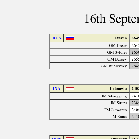
16th Septe
RUS
Russia
264
GM Dreev
264
GM Svidler
265
GM Bareev
265
GM Rublevsky
264
INA
Indonesia
240
IM Sitanggang
241
IM Situru
238
FM Juswanto
240
IM Barus
241