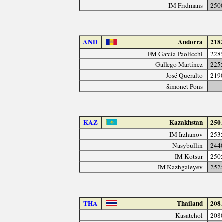
IM Frīdmans
250
AND
Andorra
218
FM García Paolicchi
228
Gallego Martínez
225
José Queralto
219
Simonet Pons
KAZ
Kazakhstan
250
IM Irzhanov
253
Nasybullin
244
IM Kotsur
250
IM Kazhgaleyev
252
THA
Thailand
208
Kasatchol
208