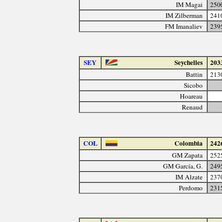
IM Magai
250
IM Zilberman
241
FM Imanaliev
239
SEY
Seychelles
203
Battin
213
Sicobo
Hoareau
Renaud
COL
Colombia
242
GM Zapata
252
GM García, G.
249
IM Alzate
237
Perdomo
231