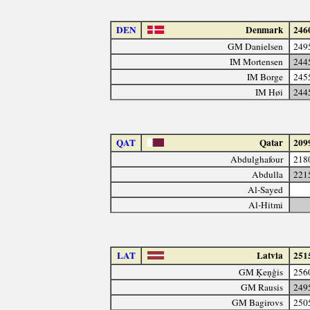
DEN
Denmark
246
GM Danielsen
249
IM Mortensen
244
IM Borge
245
IM Høi
244
QAT
Qatar
209
Abdulghafour
218
Abdulla
221
Al-Sayed
Al-Hitmi
LAT
Latvia
251
GM Ķeņģis
256
GM Rausis
249
GM Bagirovs
250