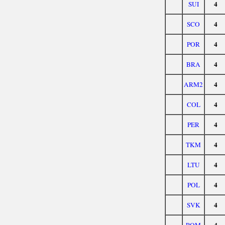
4
SUI
4
SCO
4
POR
4
BRA
4
ARM2
4
COL
4
PER
4
TKM
4
LTU
4
POL
4
SVK