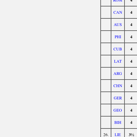
4
ROM
4
CAN
4
AUS
4
PHI
4
CUB
4
LAT
4
ARG
4
CHN
4
GER
4
GEO
4
BIH
3½
26.
LIE