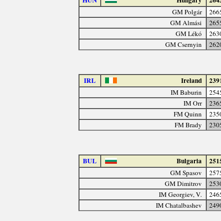
HUN
Hungary
264
GM Polgár
266
GM Almási
265
GM Lékó
263
GM Csernyin
262
IRL
Ireland
239
IM Baburin
254
IM Orr
236
FM Quinn
235
FM Brady
230
BUL
Bulgaria
251
GM Spasov
257
GM Dimitrov
253
IM Georgiev, V.
246
IM Chatalbashev
249