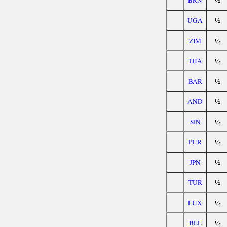
½
BRN
½
UGA
½
ZIM
½
THA
½
BAR
½
AND
½
SIN
½
PUR
½
JPN
½
TUR
½
LUX
½
BEL