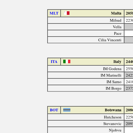
MLT
Malta
205
Mifsud
223
Vella
Pace
Cilia Vincenti
ITA
Italy
244
IM Godena
255
IM Marinelli
242
IM Sarno
241
IM Borgo
237
BOT
Botswana
208
Hutcheson
225
Stevanovic
209
Njobvu