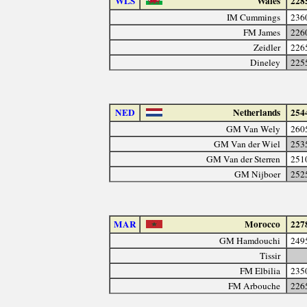
WLS
Wales
228
IM Cummings
236
FM James
226
Zeidler
226
Dineley
225
NED
Netherlands
254
GM Van Wely
260
GM Van der Wiel
253
GM Van der Sterren
251
GM Nijboer
252
MAR
Morocco
227
GM Hamdouchi
249
Tissir
FM Elbilia
235
FM Arbouche
226