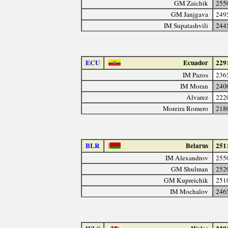
GM Zaichik
255
GM Janjgava
249
IM Supatashvili
244
ECU
Ecuador
229
IM Pazos
236
IM Moran
240
Álvarez
222
Moreira Romero
218
BLR
Belarus
251
IM Alexandrov
255
GM Shulman
252
GM Kupreichik
251
IM Mochalov
246