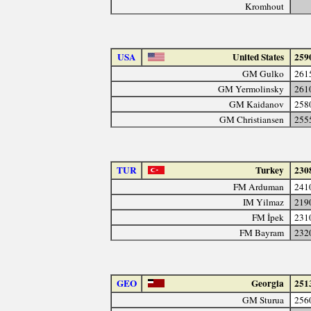
Kromhout
USA
United States
259
GM Gulko
261
GM Yermolinsky
261
GM Kaidanov
258
GM Christiansen
255
TUR
Turkey
230
FM Arduman
241
IM Yilmaz
219
FM İpek
231
FM Bayram
232
GEO
Georgia
251
GM Sturua
256