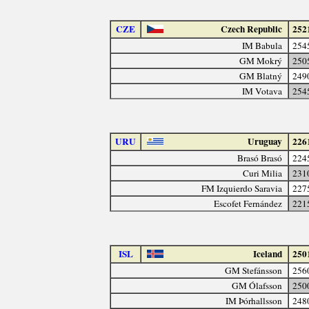
CZE
Czech Republic
252
IM Babula
254
GM Mokrý
250
GM Blatný
249
IM Votava
254
URU
Uruguay
226
Brasó Brasó
224
Curi Milia
231
FM Izquierdo Saravia
227
Escofet Fernández
221
ISL
Iceland
250
GM Stefánsson
256
GM Ólafsson
250
IM Þórhallsson
248