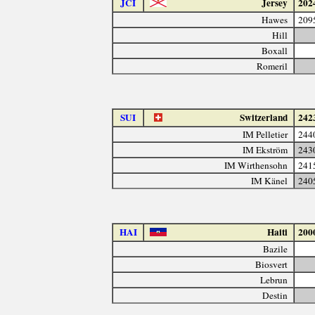
JCI
Jersey
202
Hawes
209
Hill
Boxall
Romeril
SUI
Switzerland
242
IM Pelletier
244
IM Ekström
243
IM Wirthensohn
241
IM Känel
240
HAI
Haiti
200
Bazile
Biosvert
Lebrun
Destin