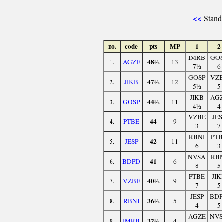
<<
Stand
no.
code
pts
MP
1
2
IMRB
GO
48½
1.
AGZE
13
7½
6
GOSP
VZ
47½
2.
JIKB
12
5½
5
JIKB
AG
44½
3.
GOSP
11
4½
4
VZBE
JES
44
4.
PTBE
9
3
7
RBNI
PT
42
5.
JESP
11
6
3
NVSA
RB
41
6.
BDPD
6
8
5
PTBE
JIK
40½
7.
VZBE
9
7
5
JESP
BD
36½
8.
RBNI
5
4
5
AGZE
NV
32½
9.
IMRB
4