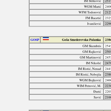
IM Striković
251
WGM Marić
240
WFM Todorović
212
FM Bacetić
232
Ivanišević
229
GOSP
Goša Smederevska Palanka
238
GM Skembris
254
GM Rajković
250
GM Martinović
245
IM Nikolić
247
IM Ristić, Nenad
244
IM Ristić, Nebojša
238
WGM Bojković
246
WIM Petrović, M.
223
Đurić
220
Savić
216