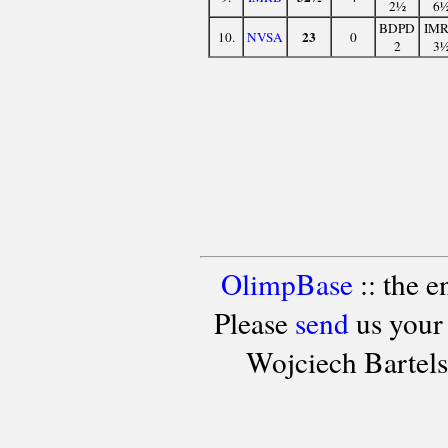
2½
6
BDPD
IM
23
10.
NVSA
0
2
3
OlimpBase
:: the 
Please
send
us your
Wojciech Bartel