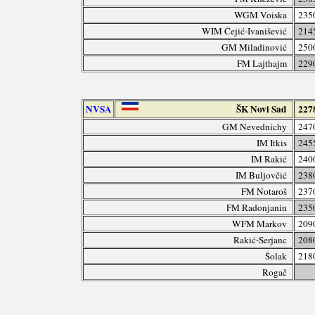
WGM Voiska
235
WIM Čejić-Ivanišević
214
GM Miladinović
250
FM Lajthajm
229
NVSA
ŠK Novi Sad
227
GM Nevednichy
247
IM Itkis
245
IM Rakić
240
IM Buljovčić
238
FM Notaroš
237
FM Radonjanin
235
WFM Markov
209
Rakić-Serjanc
208
Šolak
218
Rogač