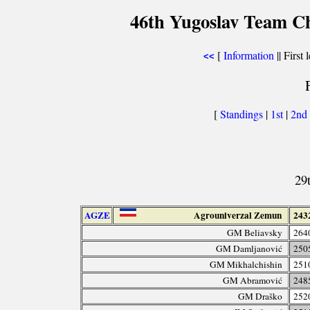
46th Yugoslav Team Ch
[
Information
|| First 
<<
[
Standings
|
1st
|
2nd
29
AGZE
Agrouniverzal Zemun
243
GM Beliavsky
264
GM Damljanović
250
GM Mikhalchishin
251
GM Abramović
248
GM Draško
252