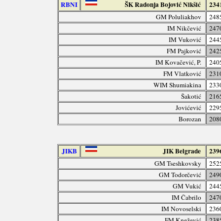
RBNI
ŠK Radonja Bojović Nikšić
234
GM Poluliakhov
248
IM Nikčević
247
IM Vuković
244
FM Pajković
242
IM Kovačević, P.
240
FM Vlatković
231
WIM Shumiakina
233
Šakotić
216
Jovićević
229
Borozan
208
JIKB
JIK Belgrade
239
GM Tseshkovsky
252
GM Todorčević
249
GM Vukić
244
IM Čabrilo
247
IM Novoselski
236
FM Knežević
238