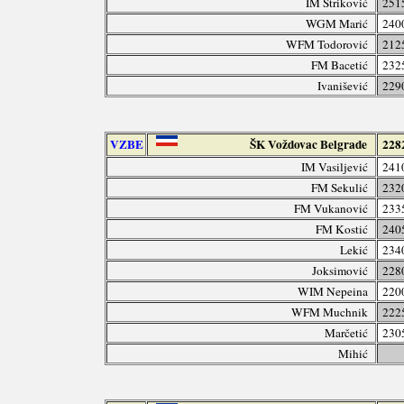
IM Striković
251
WGM Marić
240
WFM Todorović
212
FM Bacetić
232
Ivanišević
229
VZBE
ŠK Voždovac Belgrade
228
IM Vasiljević
241
FM Sekulić
232
FM Vukanović
233
FM Kostić
240
Lekić
234
Joksimović
228
WIM Nepeina
220
WFM Muchnik
222
Marčetić
230
Mihić