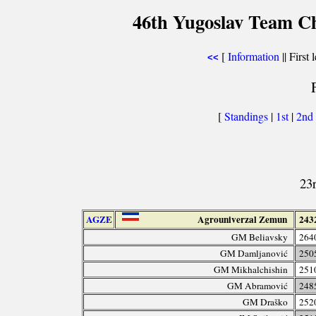
46th Yugoslav Team Ch
[
Information
|| First 
<<
[
Standings
|
1st
|
2nd
23
AGZE
Agrouniverzal Zemun
243
GM Beliavsky
264
GM Damljanović
250
GM Mikhalchishin
251
GM Abramović
248
GM Draško
252