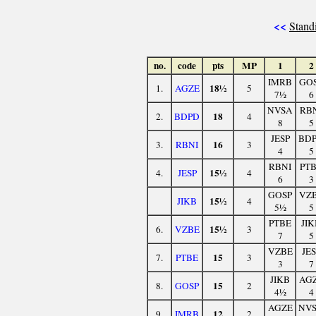
<<
Stand
no.
code
pts
MP
1
2
IMRB
GO
18½
1.
AGZE
5
7½
6
NVSA
RB
18
2.
BDPD
4
8
5
JESP
BD
16
3.
RBNI
3
4
5
RBNI
PT
15½
4.
JESP
4
6
3
GOSP
VZ
15½
JIKB
4
5½
5
PTBE
JIK
15½
6.
VZBE
3
7
5
VZBE
JES
15
7.
PTBE
3
3
7
JIKB
AG
15
8.
GOSP
2
4½
4
AGZE
NV
12
9.
IMRB
2