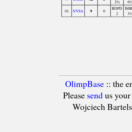
2½
6
BDPD
IM
9
10.
NVSA
0
2
3
OlimpBase
:: the 
Please
send
us your
Wojciech Bartel