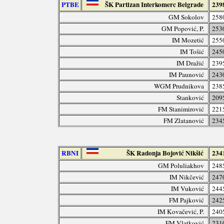
PTBE
ŠK Partizan Interkomerc Belgrade
239
GM Sokolov
258
GM Popović, P.
253
IM Mozetić
255
IM Tošić
245
IM Dražić
239
IM Paunović
243
WGM Prudnikova
238
Stanković
209
FM Stanimirović
221
FM Zlatanović
234
RBNI
ŠK Radonja Bojović Nikšić
234
GM Poluliakhov
248
IM Nikčević
247
IM Vuković
244
FM Pajković
242
IM Kovačević, P.
240
FM Vlatković
231