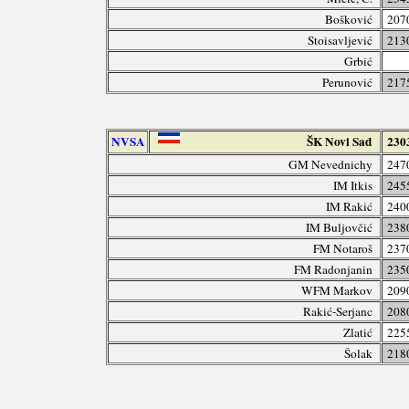
Bošković
207
Stoisavljević
213
Grbić
Perunović
217
NVSA
ŠK Novi Sad
230
GM Nevednichy
247
IM Itkis
245
IM Rakić
240
IM Buljovčić
238
FM Notaroš
237
FM Radonjanin
235
WFM Markov
209
Rakić-Serjanc
208
Zlatić
225
Šolak
218