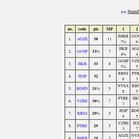
<<
Stand
no.
code
pts
MP
1
2
IMRB
GO
38
1.
AGZE
11
7½
6
JIKB
AG
33½
2.
GOSP
7
4½
4
GOSP
VZ
33
3.
JIKB
8
5½
5
RBNI
PT
32
4.
JESP
9
6
3
NVSA
RB
31½
5.
BDPD
5
8
5
PTBE
JIK
30½
6.
VZBE
7
7
5
JESP
BD
29½
7.
RBNI
5
4
5
VZBE
JES
29
8.
PTBE
5
3
7
AGZE
NV
25
9.
IMRB
3