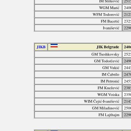
IM Striković
251
WGM Marić
240
WFM Todorović
212
FM Bacetić
232
Ivanišević
229
JIKB
JIK Belgrade
240
GM Tseshkovsky
252
GM Todorčević
249
GM Vukić
244
IM Čabrilo
247
IM Petronić
245
FM Knežević
238
WGM Voiska
235
WIM Čejić-Ivanišević
214
GM Miladinović
250
FM Lajthajm
229