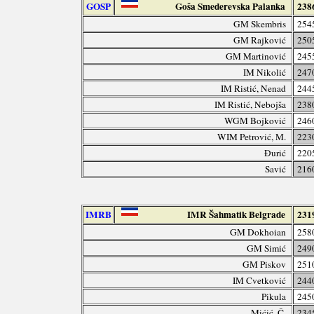
GOSP
Goša Smederevska Palanka
238
GM Skembris
254
GM Rajković
250
GM Martinović
245
IM Nikolić
247
IM Ristić, Nenad
244
IM Ristić, Nebojša
238
WGM Bojković
246
WIM Petrović, M.
223
Đurić
220
Savić
216
IMRB
IMR Šahmatik Belgrade
231
GM Dokhoian
258
GM Simić
249
GM Piskov
251
IM Cvetković
244
Pikula
245
Mićić, Č.
234