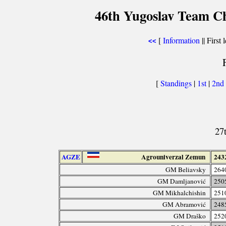
46th Yugoslav Team Ch
[
Information
|| First 
<<
[
Standings
|
1st
|
2nd
27
AGZE
Agrouniverzal Zemun
243
GM Beliavsky
264
GM Damljanović
250
GM Mikhalchishin
251
GM Abramović
248
GM Draško
252