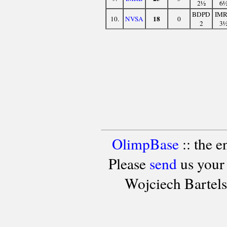
2½
6
BDPD
IM
18
10.
NVSA
0
2
3
OlimpBase
:: the 
Please
send
us your
Wojciech Bartel