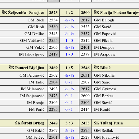
ŠK Željezničar Sarajevo
2523
4 : 2
2500
ŠK Slavija Istočno Saraje
GM Ruck
2534
½ - ½
2617
GM Balogh
GM Ribli
2580
½ - ½
2533
GM Savić
GM Draško
2543
½ - ½
2557
GM Popović
GM Vučković
2555
1 - 0
2512
GM Pikula
GM Vukić
2505
½ - ½
2401
IM Dumpor
IM Jakovljević
2419
1 - 0
2379
IM Arapović
ŠK Panteri Bijeljina
2469
1 : 5
2546
ŠK Bihać
GM Perunović
2562
½ - ½
2631
GM Nikolić
IM Tadić
2504
0 - 1
2507
GM Šarić
IM Milanović
2493
½ - ½
2617
GM Gyimesi
IM Stojanović
2473
0 - 1
2600
GM Berkes
IM Brenjo
2505
0 - 1
2506
GM Stević
FM Purić
2275
0 - 1
2414
IM Runić
ŠK Široki Brijeg
2442
3 : 3
2455
ŠK Tušanj Tuzla
GM Brkić
2567
½ - ½
2575
GM Sedlak
GM Ferčec
2501
½ - ½
2529
GM Jovanović