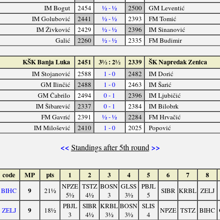
IM Bogut
2454
½ - ½
2500
GM Leventić
IM Golubović
2441
½ - ½
2393
FM Tomić
IM Živković
2429
½ - ½
2396
IM Sinanović
Galić
2260
½ - ½
2335
FM Budimir
KŠK Banja Luka
2451
3½ : 2½
2339
ŠK Napredak Zenica
IM Stojanović
2588
1 - 0
2482
IM Dorić
GM Ilinčić
2488
1 - 0
2463
IM Šarić
GM Čabrilo
2494
0 - 1
2396
IM Ljubičić
IM Šibarević
2337
0 - 1
2384
IM Bilobrk
FM Gavrić
2391
½ - ½
2284
FM Hrvačić
IM Milošević
2410
1 - 0
2025
Popović
<<
>>
Standings after 5th round
code
MP
pts
1
2
3
4
5
6
7
8
NPZE
TSTZ
BOSN
GLSS
PBJL
9
BIHC
21½
SIBR
KRBL
ZELJ
5½
4½
3
3½
5
PBJL
SIBR
KRBL
BOSN
SLIS
9
ZELJ
18½
NPZE
TSTZ
BIHC
3
4½
3½
3½
4