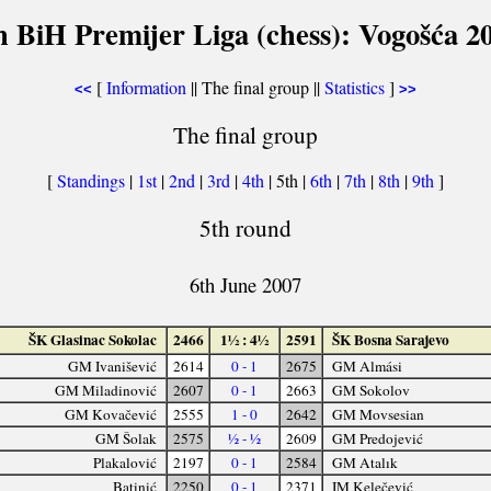
h BiH Premijer Liga (chess): Vogošća 2
[
Information
|| The final group ||
Statistics
]
<<
>>
The final group
[
Standings
|
1st
|
2nd
|
3rd
|
4th
| 5th |
6th
|
7th
|
8th
|
9th
]
5th round
6th June 2007
ŠK Glasinac Sokolac
2466
1½ : 4½
2591
ŠK Bosna Sarajevo
GM Ivanišević
2614
0 - 1
2675
GM Almási
GM Miladinović
2607
0 - 1
2663
GM Sokolov
GM Kovačević
2555
1 - 0
2642
GM Movsesian
GM Šolak
2575
½ - ½
2609
GM Predojević
Plakalović
2197
0 - 1
2584
GM Atalık
Batinić
2250
0 - 1
2371
IM Kelečević