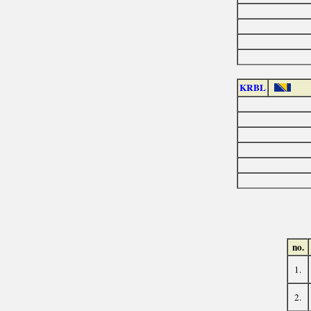
KRBL
no.
1.
2.