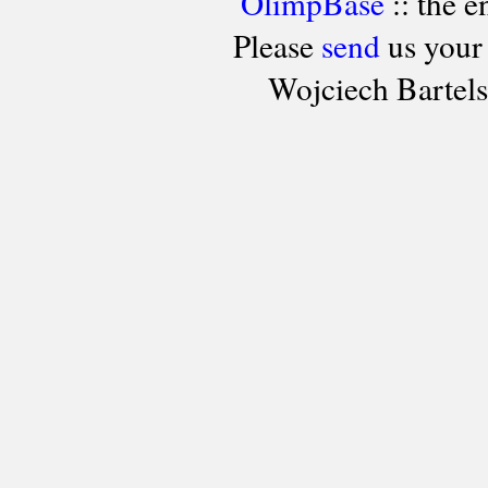
OlimpBase
:: the 
Please
send
us your
Wojciech Bartel