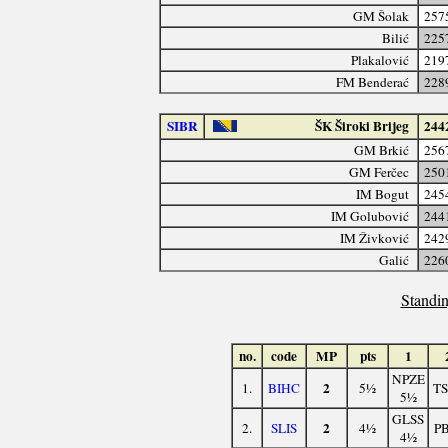
GM Šolak
257
Bilić
225
Plakalović
219
FM Benderać
228
SIBR
ŠK Široki Brijeg
244
GM Brkić
256
GM Ferčec
250
IM Bogut
245
IM Golubović
244
IM Živković
242
Galić
226
Standin
no.
code
MP
pts
1
NPZE
2
1.
BIHC
5½
TS
5½
GLSS
2
2.
SLIS
4½
PB
4½