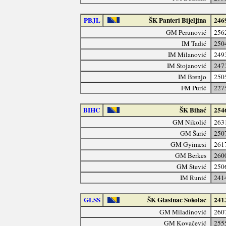
PBJL
ŠK Panteri Bijeljina
246
GM Perunović
256
IM Tadić
250
IM Milanović
249
IM Stojanović
247
IM Brenjo
250
FM Purić
227
BIHC
ŠK Bihać
254
GM Nikolić
263
GM Šarić
250
GM Gyimesi
261
GM Berkes
260
GM Stević
250
IM Runić
241
GLSS
ŠK Glasinac Sokolac
241
GM Miladinović
260
GM Kovačević
255