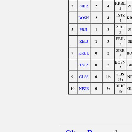
KRBL
2
3.
SIBR
4
ZE
4
TSTZ
2
BOSN
4
KR
4
ZELJ
1
5.
PBJL
3
SL
3
PBJL
1
ZELJ
3
SI
3
SIBR
0
7.
KRBL
2
BO
2
BOSN
0
TSTZ
2
BI
2
SLIS
0
9.
GLSS
1½
NP
1½
BIHC
0
10.
NPZE
½
GL
½