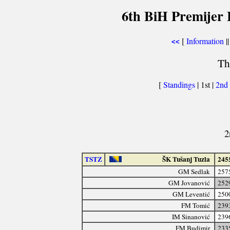
6th BiH Premijer 
[
Information
||
<<
Th
[
Standings
| 1st |
2nd
2
TSTZ
ŠK Tušanj Tuzla
245
GM Sedlak
257
GM Jovanović
252
GM Leventić
250
FM Tomić
239
IM Sinanović
239
FM Budimir
233