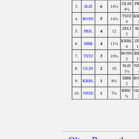
GLSS
PB
6
3.
SLIS
14½
4½
TSTZ
KR
5
4.
BOSN
14½
4
ZELJ
SL
4
5.
PBJL
12
3
KRBL
ZE
4
6.
SIBR
11½
4
1
BOSN
BI
3
7.
TSTZ
10½
2
1
SLIS
NP
2
8.
GLSS
10
1½
SIBR
BO
1
9.
KRBL
8½
2
BIHC
GL
1
10.
NPZE
7½
½