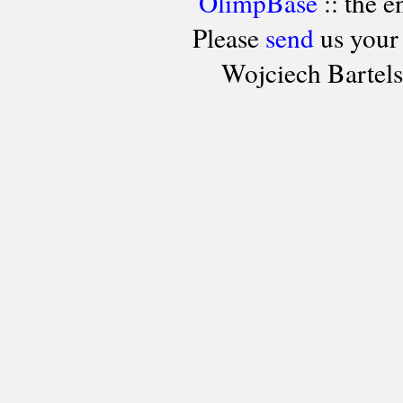
OlimpBase
:: the 
Please
send
us your
Wojciech Bartel