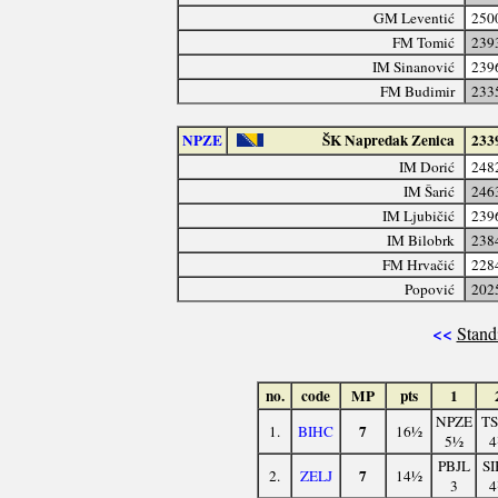
GM Leventić
250
FM Tomić
239
IM Sinanović
239
FM Budimir
233
NPZE
ŠK Napredak Zenica
233
IM Dorić
248
IM Šarić
246
IM Ljubičić
239
IM Bilobrk
238
FM Hrvačić
228
Popović
202
<<
Stand
no.
code
MP
pts
1
NPZE
TS
7
1.
BIHC
16½
5½
4
PBJL
SI
7
2.
ZELJ
14½
3
4