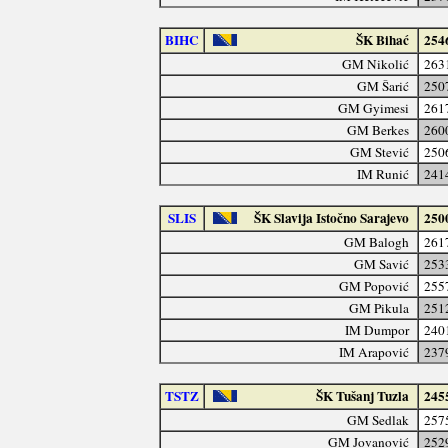
BIHC
ŠK Bihać
254
GM Nikolić
263
GM Šarić
250
GM Gyimesi
261
GM Berkes
260
GM Stević
250
IM Runić
241
SLIS
ŠK Slavija Istočno Sarajevo
250
GM Balogh
261
GM Savić
253
GM Popović
255
GM Pikula
251
IM Dumpor
240
IM Arapović
237
TSTZ
ŠK Tušanj Tuzla
245
GM Sedlak
257
GM Jovanović
252