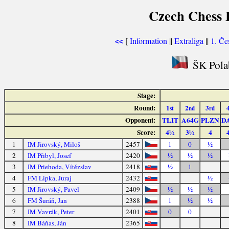
Czech Chess E
[
Information
||
Extraliga
||
1. Če
<<
ŠK Polab
Stage:
Round:
1
2
3
st
nd
rd
Opponent:
TLIT
A64G
PLZN
D
Score:
4½
3½
4
1
IM Jirovský, Miloš
2457
1
0
½
2
IM Přibyl, Josef
2420
½
½
½
3
IM Priehoda, Vítězslav
2418
½
1
4
FM Lipka, Juraj
2432
½
5
IM Jirovský, Pavel
2409
½
½
½
6
FM Šuráň, Jan
2388
1
½
½
7
IM Vavrák, Peter
2401
0
0
8
IM Báňas, Ján
2365