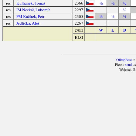
res
Kulhánek, Tomáš
2366
½
½
½
res
IM Neckář, Lubomír
2297
½
res
FM Kačírek, Petr
2305
½
½
½
res
Jedlička, Aleš
2267
2411
W
L
D
ELO
OlimpBase
::
Please
send
us
Wojciech B