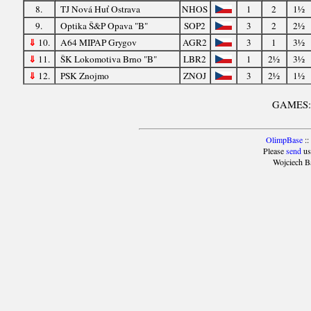
8.
TJ Nová Huť Ostrava
NHOS
1
2
1½
9.
Optika Š&P Opava "B"
SOP2
3
2
2½
⇓
10.
A64 MIPAP Grygov
AGR2
3
1
3½
⇓
11.
ŠK Lokomotiva Brno "B"
LBR2
1
2½
3½
⇓
12.
PSK Znojmo
ZNOJ
3
2½
1½
GAMES
OlimpBase
::
Please
send
us
Wojciech B