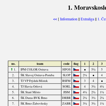
1. Moravskosle
[
Information
||
Extraliga
||
1. Če
<<
no.
team
code
flag
1
2
3
⇑
1.
IPM COLOR Ostrava
HFOS
●
5½
5
2.
ŠK Slavoj Ostrava-Poruba
SLOP
2½
●
4
3.
TJ VP Frýdek-Místek
BSFM
3
4
●
4.
TJ Slavia Orlová
SORL
4
3½
4½
5.
ŠK Staré Město
JISM
4½
2½
1½
6.
ŠK Duras BVK Brno
DRBR
2½
3½
2½
7.
ŠK Brno-Žabovřesky
ZABR
3½
3½
1½