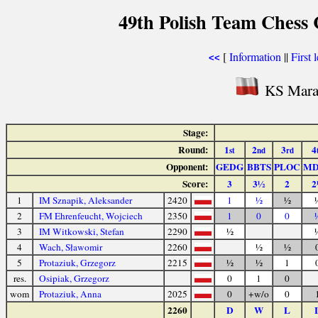
49th Polish Team Chess
[
Information
||
First 
<<
KS Marat
Stage:
Round:
1
2
3
4
st
nd
rd
Opponent:
GEDG
BBTS
PLOC
MD
Score:
3
3½
2
2
1
IM Sznapik, Aleksander
2420
1
½
½
2
FM Ehrenfeucht, Wojciech
2350
1
0
0
3
IM Witkowski, Stefan
2290
½
4
Wach, Sławomir
2260
½
½
5
Protaziuk, Grzegorz
2215
½
½
1
res.
Osipiak, Grzegorz
0
1
0
wom
Protaziuk, Anna
2025
0
+w/o
0
2260
D
W
L