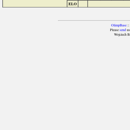
ELO
OlimpBase
::
Please
send
us
Wojciech B