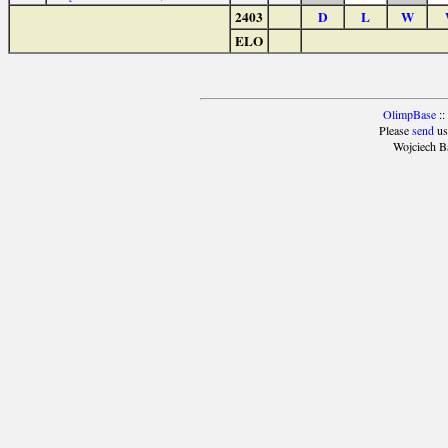
2403
D
L
W
ELO
OlimpBase
::
Please
send
us
Wojciech B