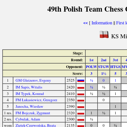
49th Polish Team Chess
[
Information
||
First 
<<
KS Mie
Stage:
Round:
1
2
3
st
nd
rd
Opponent:
POLW
STGW
HTGS
M
Score:
3
1½
5
1
GM Gleizerov, Evgeny
2525
½
0
1
2
IM Sapis, Witalis
2420
½
½
½
3
IM Typek, Konrad
2410
½
½
1
4
FM Łukasiewicz, Grzegorz
2350
0
5
Janocha, Wiesław
2390
1
1 res.
FM Bojczuk, Zygmunt
2320
1
½
1
2 res.
Cybulak, Adam
2300
½
wom
Ziętek-Czerwońska, Beata
2135
0
0
½