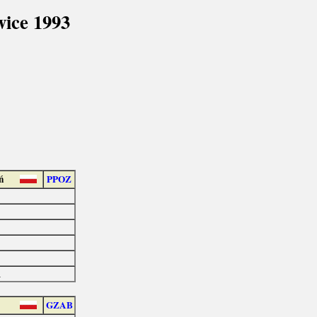
ice 1993
ń
PPOZ
a
GZAB