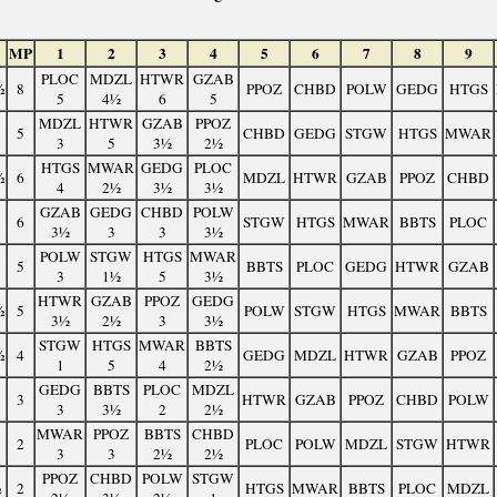
MP
1
2
3
4
5
6
7
8
9
PLOC
MDZL
HTWR
GZAB
½
8
PPOZ
CHBD
POLW
GEDG
HTGS
5
4½
6
5
MDZL
HTWR
GZAB
PPOZ
5
CHBD
GEDG
STGW
HTGS
MWAR
3
5
3½
2½
HTGS
MWAR
GEDG
PLOC
½
6
MDZL
HTWR
GZAB
PPOZ
CHBD
4
2½
3½
3½
GZAB
GEDG
CHBD
POLW
6
STGW
HTGS
MWAR
BBTS
PLOC
3½
3
3
3½
POLW
STGW
HTGS
MWAR
5
BBTS
PLOC
GEDG
HTWR
GZAB
3
1½
5
3½
HTWR
GZAB
PPOZ
GEDG
½
5
POLW
STGW
HTGS
MWAR
BBTS
3½
2½
3
3½
STGW
HTGS
MWAR
BBTS
½
4
GEDG
MDZL
HTWR
GZAB
PPOZ
1
5
4
2½
GEDG
BBTS
PLOC
MDZL
3
HTWR
GZAB
PPOZ
CHBD
POLW
3
3½
2
2½
MWAR
PPOZ
BBTS
CHBD
2
PLOC
POLW
MDZL
STGW
HTWR
3
3
2½
2½
PPOZ
CHBD
POLW
STGW
½
2
HTGS
MWAR
BBTS
PLOC
MDZL