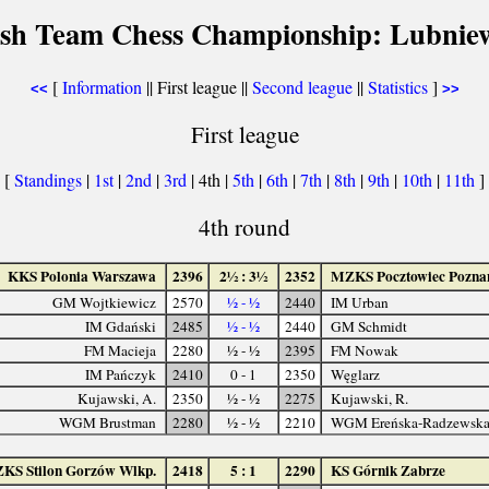
lish Team Chess Championship: Lubniew
[
Information
|| First league ||
Second league
||
Statistics
]
<<
>>
First league
[
Standings
|
1st
|
2nd
|
3rd
| 4th |
5th
|
6th
|
7th
|
8th
|
9th
|
10th
|
11th
]
4th round
KKS Polonia Warszawa
2396
2½ : 3½
2352
MZKS Pocztowiec Pozna
GM Wojtkiewicz
2570
½ - ½
2440
IM Urban
IM Gdański
2485
½ - ½
2440
GM Schmidt
FM Macieja
2280
½ - ½
2395
FM Nowak
IM Pańczyk
2410
0 - 1
2350
Węglarz
Kujawski, A.
2350
½ - ½
2275
Kujawski, R.
WGM Brustman
2280
½ - ½
2210
WGM Ereńska-Radzewsk
ZKS Stilon Gorzów Wlkp.
2418
5 : 1
2290
KS Górnik Zabrze