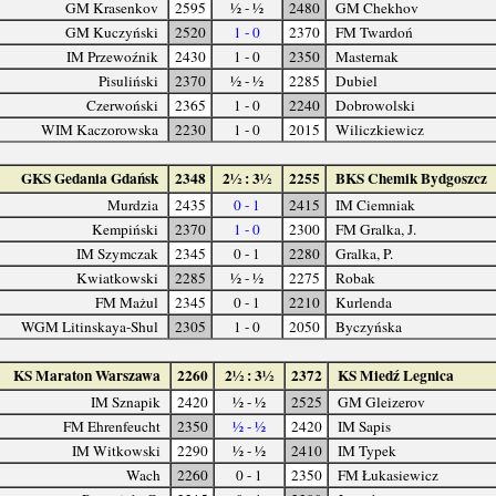
GM Krasenkov
2595
½ - ½
2480
GM Chekhov
GM Kuczyński
2520
1 - 0
2370
FM Twardoń
IM Przewoźnik
2430
1 - 0
2350
Masternak
Pisuliński
2370
½ - ½
2285
Dubiel
Czerwoński
2365
1 - 0
2240
Dobrowolski
WIM Kaczorowska
2230
1 - 0
2015
Wiliczkiewicz
GKS Gedania Gdańsk
2348
2½ : 3½
2255
BKS Chemik Bydgoszcz
Murdzia
2435
0 - 1
2415
IM Ciemniak
Kempiński
2370
1 - 0
2300
FM Gralka, J.
IM Szymczak
2345
0 - 1
2280
Gralka, P.
Kwiatkowski
2285
½ - ½
2275
Robak
FM Mażul
2345
0 - 1
2210
Kurlenda
WGM Litinskaya-Shul
2305
1 - 0
2050
Byczyńska
KS Maraton Warszawa
2260
2½ : 3½
2372
KS Miedź Legnica
IM Sznapik
2420
½ - ½
2525
GM Gleizerov
FM Ehrenfeucht
2350
½ - ½
2420
IM Sapis
IM Witkowski
2290
½ - ½
2410
IM Typek
Wach
2260
0 - 1
2350
FM Łukasiewicz