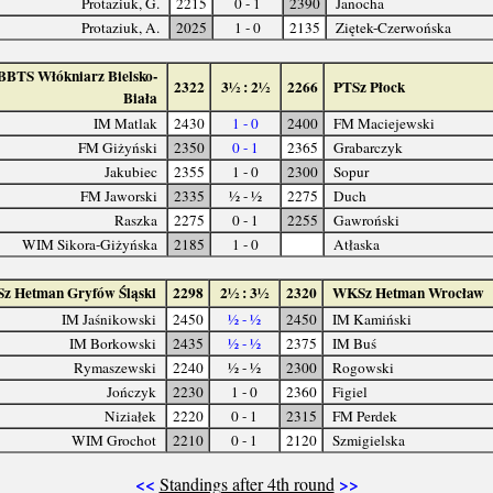
Protaziuk, G.
2215
0 - 1
2390
Janocha
Protaziuk, A.
2025
1 - 0
2135
Ziętek-Czerwońska
BBTS Włókniarz Bielsko-
2322
3½ : 2½
2266
PTSz Płock
Biała
IM Matlak
2430
1 - 0
2400
FM Maciejewski
FM Giżyński
2350
0 - 1
2365
Grabarczyk
Jakubiec
2355
1 - 0
2300
Sopur
FM Jaworski
2335
½ - ½
2275
Duch
Raszka
2275
0 - 1
2255
Gawroński
WIM Sikora-Giżyńska
2185
1 - 0
Atłaska
Sz Hetman Gryfów Śląski
2298
2½ : 3½
2320
WKSz Hetman Wrocław
IM Jaśnikowski
2450
½ - ½
2450
IM Kamiński
IM Borkowski
2435
½ - ½
2375
IM Buś
Rymaszewski
2240
½ - ½
2300
Rogowski
Jończyk
2230
1 - 0
2360
Figiel
Niziałek
2220
0 - 1
2315
FM Perdek
WIM Grochot
2210
0 - 1
2120
Szmigielska
<<
>>
Standings after 4th round