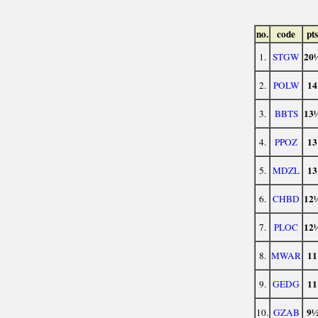
no.
code
pts
20
1.
STGW
14
2.
POLW
13
3.
BBTS
13
4.
PPOZ
13
5.
MDZL
12
6.
CHBD
12
7.
PLOC
11
8.
MWAR
11
9.
GEDG
9
10.
GZAB