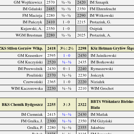
GM Wojtkiewicz
2570
½ - ½
2420
IM Sznapik
IM Gdański
2485
½ - ½
2350
FM Ehrenfeucht
FM Macieja
2280
½ - ½
2290
IM Witkowski
IM Pańczyk
2410
1 - 0
2215
Protaziuk, G.
Kujawski, A.
2350
1 - 0
Osipiak
WGM Brustman
2280
½ - ½
2025
Protaziuk, A.
ZKS Stilon Gorzów Wlkp.
2418
3½ : 2½
2298
KSz Hetman Gryfów Śląs
GM Krasenkov
2595
1 - 0
2450
IM Jaśnikowski
GM Kuczyński
2520
½ - ½
2435
IM Borkowski
IM Przewoźnik
2430
0 - 1
2240
Rymaszewski
Pisuliński
2370
½ - ½
2230
Jończyk
Czerwoński
2365
1 - 0
2220
Niziałek
WIM Kaczorowska
2230
½ - ½
2210
WIM Grochot
BBTS Włókniarz Bielsko
BKS Chemik Bydgoszcz
2255
3 : 3
2322
Biała
IM Ciemniak
2415
½ - ½
2430
IM Matlak
FM Gralka, J.
2300
½ - ½
2350
FM Giżyński
Gralka, P.
2280
½ - ½
2355
Jakubiec
Robak
2275
½ - ½
2335
FM Jaworski