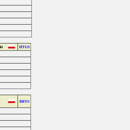
ki
HTGS
-
BBTS