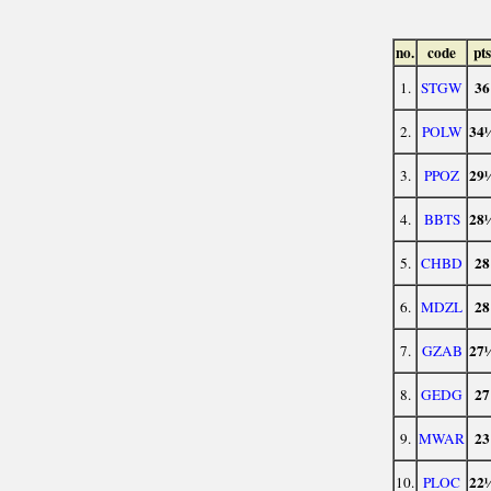
no.
code
pts
36
1.
STGW
34
2.
POLW
29
3.
PPOZ
28
4.
BBTS
28
5.
CHBD
28
6.
MDZL
27
7.
GZAB
27
8.
GEDG
23
9.
MWAR
22
10.
PLOC