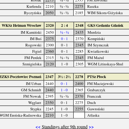
Kurlenda
2210
½ - ½
2275
Raszka
Byczyńska
2050
½ - ½
2185
WIM Sikora-Giżyńska
WKSz Hetman Wrocław
2320
2 : 4
2348
GKS Gedania Gdańsk
IM Kamiński
2450
½ - ½
2435
Murdzia
IM Buś
2375
0 - 1
2370
Kempiński
Rogowski
2300
0 - 1
2345
IM Szymczak
Figiel
2360
0 - 1
2285
Kwiatkowski
FM Perdek
2315
½ - ½
2345
FM Mażul
Szmigielska
2120
1 - 0
2305
WGM Litinskaya-Shul
MZKS Pocztowiec Poznań
2347
3½ : 2½
2278
PTSz Płock
IM Urban
2440
0 - 1
2400
FM Maciejewski
GM Schmidt
2440
1 - 0
2365
Grabarczyk
FM Nowak
2395
½ - ½
2370
Franczak
Węglarz
2350
0 - 1
2275
Duch
Stypka
2245
1 - 0
2255
Gawroński
WGM Ereńska-Radzewska
2210
1 - 0
Atłaska
<<
>>
Standings after 9th round