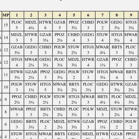
MP
1
2
3
4
5
6
7
8
9
PLOC
MDZL
HTWR
GZAB
PPOZ
CHBD
POLW
GEDG
HTGS
15
5
4½
6
5
3½
3
2
3½
3½
MDZL
HTWR
GZAB
PPOZ
CHBD
GEDG
STGW
HTGS
MWAR
½
14
3
5
3½
2½
4
3
4
5½
4
GZAB
GEDG
CHBD
POLW
STGW
HTGS
MWAR
BBTS
PLOC
½
12
3½
3
3
3½
2½
3
4½
3
3½
HTGS
MWAR
GEDG
PLOC
MDZL
HTWR
GZAB
PPOZ
CHBD
½
12
4
2½
3½
3½
3½
4
1½
3
3
HTWR
GZAB
PPOZ
GEDG
POLW
STGW
HTGS
MWAR
BBTS
11
3½
2½
3
3½
2
3
3½
4
3
POLW
STGW
HTGS
MWAR
BBTS
PLOC
GEDG
HTWR
GZAB
10
3
1½
5
3½
2½
3½
3
3½
2½
PPOZ
CHBD
POLW
STGW
HTGS
MWAR
BBTS
PLOC
MDZL
½
9
2½
3½
2½
1
2½
3
4½
4½
3½
MWAR
PPOZ
BBTS
CHBD
PLOC
POLW
MDZL
STGW
HTWR
8
3
3
2½
2½
3½
3
3
2½
4
GEDG
BBTS
PLOC
MDZL
HTWR
GZAB
PPOZ
CHBD
POLW
6
3
3½
2
2½
3½
3
1½
2
2
STGW
HTGS
MWAR
BBTS
GEDG
MDZL
HTWR
GZAB
PPOZ
½
4