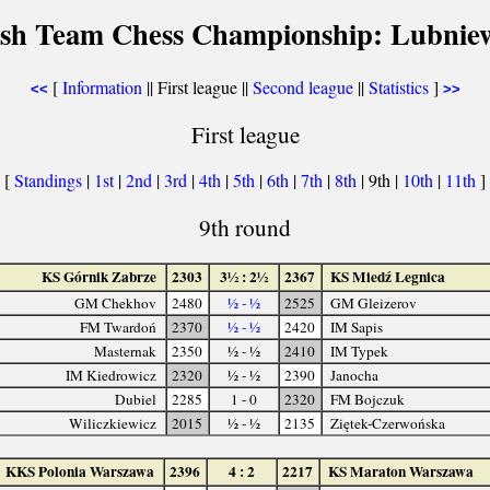
lish Team Chess Championship: Lubniew
[
Information
|| First league ||
Second league
||
Statistics
]
<<
>>
First league
[
Standings
|
1st
|
2nd
|
3rd
|
4th
|
5th
|
6th
|
7th
|
8th
| 9th |
10th
|
11th
]
9th round
KS Górnik Zabrze
2303
3½ : 2½
2367
KS Miedź Legnica
GM Chekhov
2480
½ - ½
2525
GM Gleizerov
FM Twardoń
2370
½ - ½
2420
IM Sapis
Masternak
2350
½ - ½
2410
IM Typek
IM Kiedrowicz
2320
½ - ½
2390
Janocha
Dubiel
2285
1 - 0
2320
FM Bojczuk
Wiliczkiewicz
2015
½ - ½
2135
Ziętek-Czerwońska
KKS Polonia Warszawa
2396
4 : 2
2217
KS Maraton Warszawa