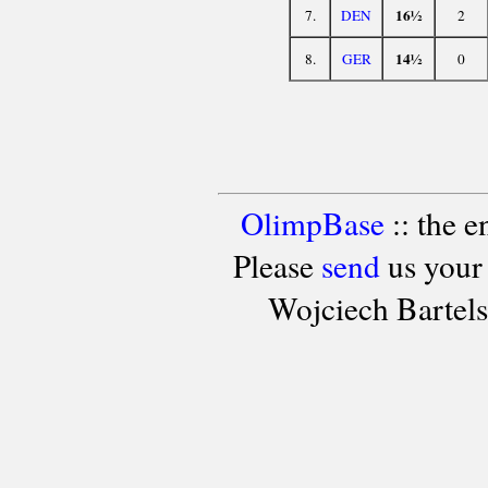
16½
7.
DEN
2
14½
8.
GER
0
OlimpBase
:: the 
Please
send
us your
Wojciech Bartel