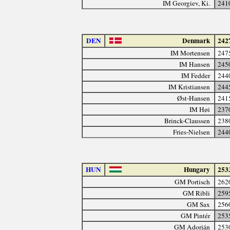
IM Georgiev, Ki.
241
DEN
Denmark
242
IM Mortensen
247
IM Hansen
245
IM Fedder
244
IM Kristiansen
244
Øst-Hansen
241
IM Høi
237
Brinck-Claussen
238
Fries-Nielsen
244
HUN
Hungary
253
GM Portisch
262
GM Ribli
259
GM Sax
256
GM Pintér
253
GM Adorján
253