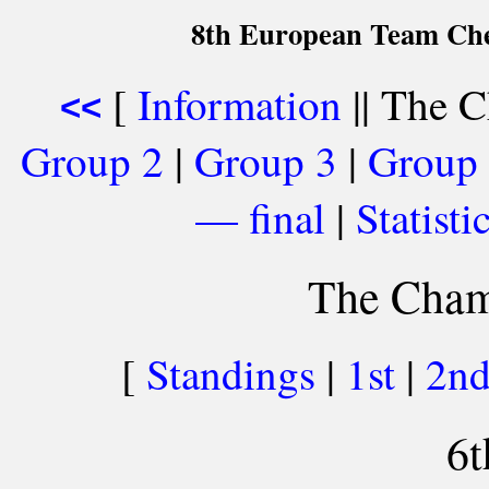
8th European Team Che
[
Information
|| The C
<<
Group 2
|
Group 3
|
Group
— final
|
Statist
The Cham
[
Standings
|
1st
|
2n
6t