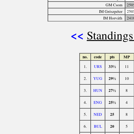
GM Csom
250
IM Grószpéter
250
IM Horváth
241
<<
Standings
no.
code
pts
MP
33½
1.
URS
11
29½
2.
YUG
10
27½
3.
HUN
8
25½
4.
ENG
4
25
5.
NED
8
20
6.
BUL
5