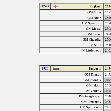
ENG
England
252
GM Miles
258
GM Nunn
257
GM Speelman
257
GM Mestel
250
GM Keene
249
GM Chandler
250
IM Short
251
IM Littlewood
246
BUL
Bulgaria
245
GM Tringov
245
GM Radulov
249
GM Inkiov
250
IM Velikov
247
IM Georgiev, Kr.
244
GM Ermenkov
245
GM Spiridonov
240