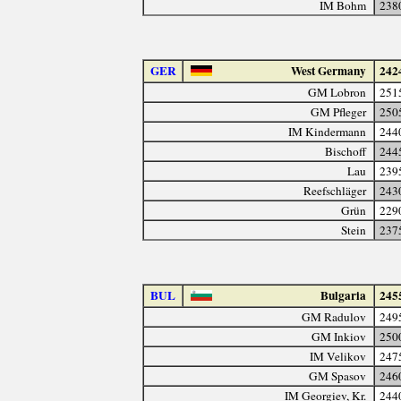
IM Bohm
238
GER
West Germany
242
GM Lobron
251
GM Pfleger
250
IM Kindermann
244
Bischoff
244
Lau
239
Reefschläger
243
Grün
229
Stein
237
BUL
Bulgaria
245
GM Radulov
249
GM Inkiov
250
IM Velikov
247
GM Spasov
246
IM Georgiev, Kr.
244