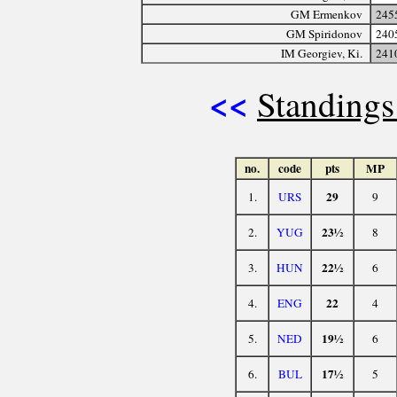
GM Ermenkov
245
GM Spiridonov
240
IM Georgiev, Ki.
241
<<
Standings
no.
code
pts
MP
29
1.
URS
9
23½
2.
YUG
8
22½
3.
HUN
6
22
4.
ENG
4
19½
5.
NED
6
17½
6.
BUL
5