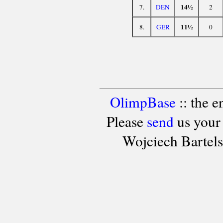
14½
7.
DEN
2
11½
8.
GER
0
OlimpBase
:: the 
Please
send
us your
Wojciech Bartel