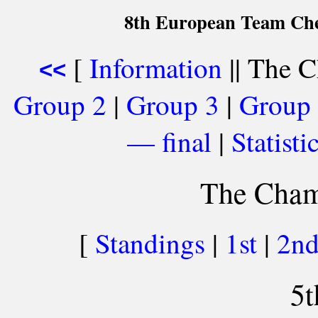
8th European Team Che
[
Information
|| The C
<<
Group 2
|
Group 3
|
Group
— final
|
Statist
The Cham
[
Standings
|
1st
|
2n
5t