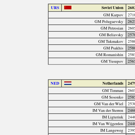
URS
Soviet Union
260
GM Karpov
271
GM Polugaevsky
262
GM Petrosian
260
GM Beliavsky
257
GM Tukmakov
258
GM Psakhis
258
GM Romanishin
258
GM Yusupov
256
NED
Netherlands
247
GM Timman
260
GM Sosonko
258
GM Van der Wiel
253
IM Van der Sterren
246
IM Ligterink
244
IM Van Wijgerden
244
IM Langeweg
239